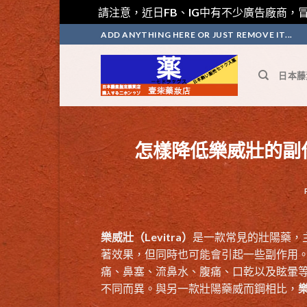
請注意，近日FB、IG中有不少廣告廠商，冒
Skip
ADD ANYTHING HERE OR JUST REMOVE IT...
to
content
日本藤
怎樣降低樂威壯的副
樂威壯（Levitra）
是一款常見的壯陽藥，
著效果，但同時也可能會引起一些副作用
痛、鼻塞、流鼻水、腹痛、口乾以及眩暈
不同而異。與另一款壯陽藥威而鋼相比，