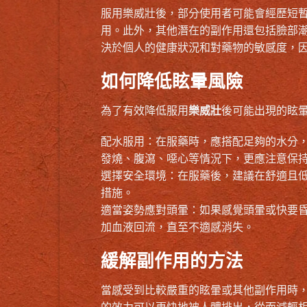
服用樂威壯後，部分使用者可能會經歷短
用。此外，其他潛在的副作用還包括臉部
決於個人的健康狀況和對藥物的敏感度，
如何降低眩暈風險
為了有效降低服用
樂威壯
後可能出現的眩
配水服用：在服藥時，應搭配足夠的水分，
發燒、腹瀉、噁心等情況下，更應注意保
選擇安全環境：在服藥後，建議在舒適且
措施。
適當姿勢應對頭暈：如果感覺頭暈或快要
加血液回流，直至不適感消失。
緩解副作用的方法
當感受到比較嚴重的眩暈或其他副作用時
的效力可以更快地被人體排出，從而減輕