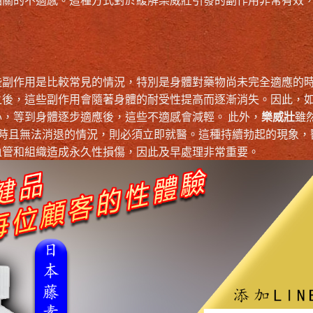
些副作用是比較常見的情況，特別是身體對藥物尚未完全適應的
之後，這些副作用會隨著身體的耐受性提高而逐漸消失。因此，
，等到身體逐步適應後，這些不適感會減輕。 此外，
樂威壯
雖
小時且無法消退的情況，則必須立即就醫。這種持續勃起的現象，
血管和組織造成永久性損傷，因此及早處理非常重要。