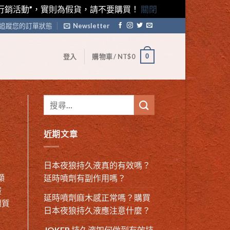
藤素行銷活動”，實則為假貨，請不要購買！
關閉
追蹤您的訂單狀態
Newsletter
0
登入
購物車 /
NT$
0
近期文章
日本夜狼持久液真的有效嗎？
顯
延時噴劑有副作用嗎？
酸
延時噴劑麻木感正常嗎？購買
體質
日本夜狼持久液應注意什麼？
JOKER 持久液如何做到有效持