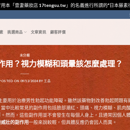
用本「壹妻藥妝店 17tengsu.tw」的名義進行所謂的“日本
素
挑選商品
文章資訊
顧客評價
未分類
作用？視力模糊和頭暈該怎麼處理？
POSTED ON
09/12/2024
BY
王晶
主要用於治療男性勃起功能障礙。雖然該藥物對改善勃起問題有
。當中比較常見的副作用包括臉部潮紅、頭痛、視力模糊、肌肉
等。然而，這些副作用並不會發生在每個人身上，且通常因個人
樂威壯的副作用
一般來說較輕，但具體反應仍會因人而異。