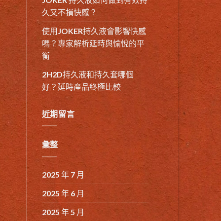
久又不損快感？
使用JOKER持久液會影響快感
嗎？專家解析延時與愉悅的平
衡
2H2D持久液和持久套哪個
好？延時產品終極比較
近期留言
彙整
2025 年 7 月
2025 年 6 月
2025 年 5 月