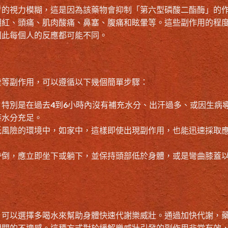
暫的視力模糊，這是因為該藥物會抑制「第六型磷酸二酯酶」的
潮紅、頭痛、肌肉酸痛、鼻塞、腹痛和眩暈等。這些副作用的程
因此每個人的反應都可能不同。
暈等副作用，可以遵循以下幾個簡單步驟：
特別是在過去4到6小時內沒有補充水分、出汗過多、或因生病
持水分充足。
低風險的環境中，如家中，這樣即使出現副作用，也能迅速採取
昏倒，應立即坐下或躺下，並保持頭部低於身體，或是彎曲膝蓋
，可以選擇多喝水來幫助身體快速代謝樂威壯。通過加快代謝，
相關的不適感。這種方式對於緩解樂威壯引發的副作用非常有效