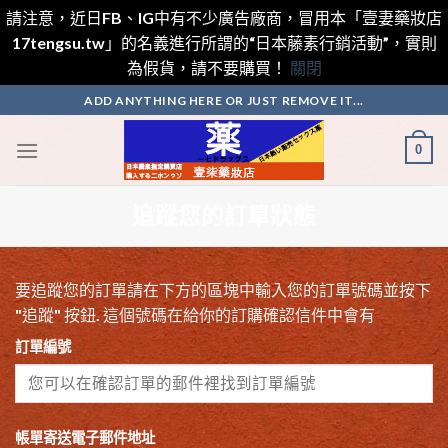
請注意，近日FB、IG中有不少廣告廠商，冒用本「壹妻藥妝店
17tengsu.tw」的名義進行所謂的“日本藤素行銷活動”，實則
為假貨，請不要購買！
關閉
Skip
ADD ANYTHING HERE OR JUST REMOVE IT...
to
content
0
追蹤您的訂單狀態
要追蹤您的訂單請在下方的區塊中輸入您的訂單號碼並按下
"追蹤" 按鈕. 這個號碼在給你的訂購確認信件中會有
訂單編號
帳單寄送電子郵件地址