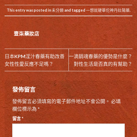
This entry was posted in
未分類
and tagged
一想就硬華佗神丹壯陽藥
.
壹柒藥妝店
日本KPM淫汁春藥有助改善
一滴銷魂春藥的優勢是什麼？
女性性愛反應不足嗎？
對性生活是否真的有幫助？
發佈留言
發佈留言必須填寫的電子郵件地址不會公開。
必填
欄位標示為
*
留言
*