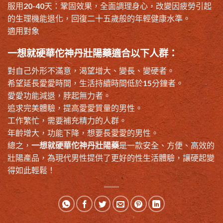
服用20-40天：鞏固效果，全面調理身心，改變因疲勞引起
的生理機能退化，回復二十五歲般的年輕健康水準。
適用對象
一想就硬華佗神丹壯陽藥適合以下人群：
對自己外形不滿意，渴望增大、變長、變硬者。
希望延長愛愛時間，生活持續時間低於15分鐘者。
愛愛功能減退，脖起無力者。
追求完美體驗，提高愛愛質量的男性。
工作繁忙，需要補充精力的人群。
年齡增大，功能下降，想要長愛愛的男性。
總之，
一想就硬華佗神丹壯陽藥
是一款安全、方便、高效的
壯陽產品，為現代男性提供了更好的性生活體驗，讓硬起變
得如此輕鬆！