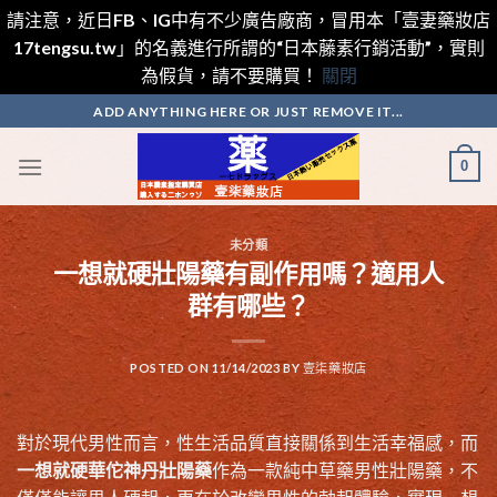
請注意，近日FB、IG中有不少廣告廠商，冒用本「壹妻藥妝店
17tengsu.tw」的名義進行所謂的“日本藤素行銷活動”，實則
為假貨，請不要購買！
關閉
Skip
ADD ANYTHING HERE OR JUST REMOVE IT...
to
content
0
未分類
一想就硬壯陽藥有副作用嗎？適用人
群有哪些？
POSTED ON
11/14/2023
BY
壹柒藥妝店
對於現代男性而言，性生活品質直接關係到生活幸福感，而
一想就硬華佗神丹壯陽藥
作為一款純中草藥男性壯陽藥，不