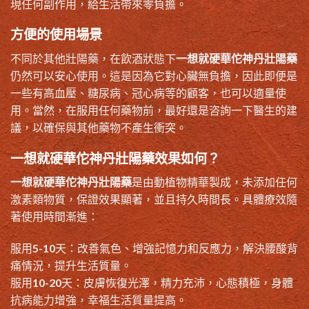
現任何副作用，給生活帶來零負擔。
方便的使用場景
不同於其他壯陽藥，在飲酒狀態下
一想就硬華佗神丹壯陽藥
仍然可以安心使用。這是因為它對心臟無負擔，因此即便是
一些有高血壓、糖尿病、冠心病等的顧客，也可以適量使
用。當然，在服用任何藥物前，最好還是咨詢一下醫生的建
議，以確保與其他藥物不產生衝突。
一想就硬華佗神丹壯陽藥效果如何？
一想就硬華佗神丹壯陽藥
是由動植物精華製成，未添加任何
激素類物質，保證效果顯著，並且持久時間長。具體療效隨
著使用時間漸進：
服用5-10天：改善氣色、增強記憶力和反應力，解決腰酸背
痛情況，提升生活質量。
服用10-20天：皮膚恢復光澤，精力充沛，心態積極，身體
抗病能力增強，幸福生活質量提高。