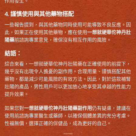
作用發生。
4. 謹慎使用與其他藥物搭配
一些報告提到，與其他藥物同時使用可能導致不良反應。因
此，如果正在使用其他藥物，應在使用
一想就硬華佗神丹壯
陽藥
前諮詢專業意見，確保沒有相互作用的風險。
結語：
綜合來看，一想就硬華佗神丹壯陽藥在正確使用的前提下，
幾乎沒有出現令人擔憂的副作用。合理用量、謹慎搭配其他
藥物，都是減少可能風險的有效方法。因此，對於這款補腎
壯陽的產品，男性用戶可以更加放心地享受其卓越的性能力
提升效果。
如果您對
一想就硬華佗神丹壯陽藥副作用
仍有疑慮，建議在
使用前諮詢專業醫生或藥師，以確保個體差異的充分考慮。
性福無價，選擇正確的保健品，成為更好的自己。