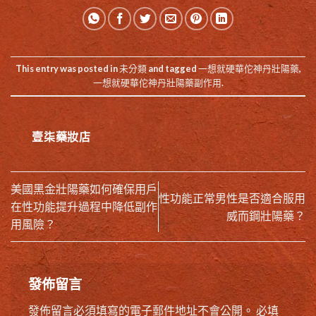
This entry was posted in
未分類
and tagged
一想就硬華佗神丹壯陽藥
,
一想就硬華佗神丹壯陽藥副作用
.
壹柒藥妝店
美國黑金壯陽藥如何確保用戶
性功能正常男性是否適合服用
在性功能提升過程中降低副作
威而鋼壯陽藥？
用風險？
發佈留言
發佈留言必須填寫的電子郵件地址不會公開。
必填