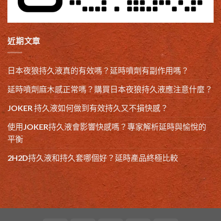
近期文章
日本夜狼持久液真的有效嗎？延時噴劑有副作用嗎？
延時噴劑麻木感正常嗎？購買日本夜狼持久液應注意什麼？
JOKER 持久液如何做到有效持久又不損快感？
使用JOKER持久液會影響快感嗎？專家解析延時與愉悅的
平衡
2H2D持久液和持久套哪個好？延時產品終極比較