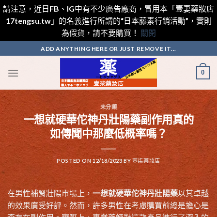
請注意，近日FB、IG中有不少廣告廠商，冒用本「壹妻藥妝店
17tengsu.tw」的名義進行所謂的“日本藤素行銷活動”，實則
為假貨，請不要購買！
關閉
Skip
ADD ANYTHING HERE OR JUST REMOVE IT...
to
content
0
未分類
一想就硬華佗神丹壯陽藥副作用真的
如傳聞中那麼低概率嗎？
POSTED ON
12/18/2023
BY
壹柒藥妝店
在男性補腎壯陽市場上，
一想就硬華佗神丹壯陽藥
以其卓越
的效果廣受好評。然而，許多男性在考慮購買前總是擔心是