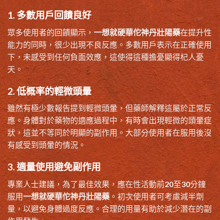
1. 多數用戶回饋良好
眾多使用者的回饋顯示，
一想就硬華佗神丹壯陽藥
在提升性
能力的同時，很少出現不良反應。多數用戶表示在正確使用
下，未感受到任何負面效應，這使得這種擔憂顯得杞人憂
天。
2. 低概率的輕微頭暈
雖然有極少數報告提到輕微頭暈，但藥師解釋這屬於正常反
應。身體對於藥物的適應過程中，有時會出現輕微的頭暈症
狀，這並不等同於明顯的副作用。大部分使用者在服用後沒
有感受到頭暈的情況。
3. 適量使用避免副作用
專業人士建議，為了最佳效果，應在性活動前20至30分鐘
服用
一想就硬華佗神丹壯陽藥
。初次使用者可考慮減半劑
量，以避免身體過度反應。合理的用量有助於減少潛在的副