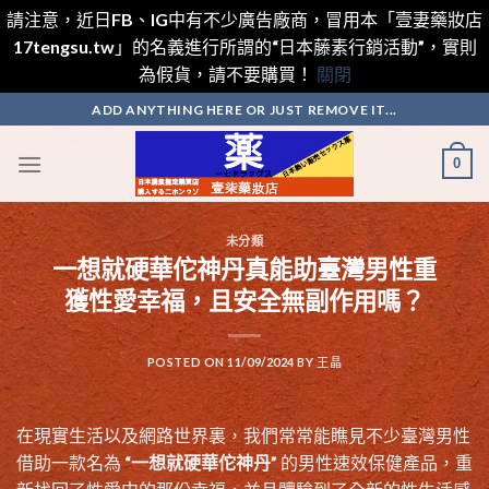
請注意，近日FB、IG中有不少廣告廠商，冒用本「壹妻藥妝店
17tengsu.tw」的名義進行所謂的“日本藤素行銷活動”，實則
為假貨，請不要購買！
關閉
Skip
ADD ANYTHING HERE OR JUST REMOVE IT...
to
content
0
未分類
一想就硬華佗神丹真能助臺灣男性重
獲性愛幸福，且安全無副作用嗎？
POSTED ON
11/09/2024
BY
王晶
在現實生活以及網路世界裏，我們常常能瞧見不少臺灣男性
借助一款名為 “
一想就硬華佗神丹
” 的男性速效保健產品，重