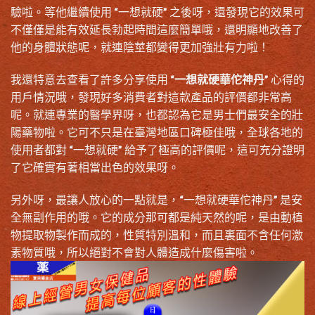
驗啦。等他繼續使用 “一想就硬” 之後呀，還發現它的效果可
不僅僅是能有效延長勃起時間這麼簡單哦，還明顯地改善了
他的身體狀態呢，就連陰莖都變得更加強壯有力啦！
我還特意去查看了許多分享使用 “
一想就硬華佗神丹
” 心得的
用戶情況哦，發現好多消費者對這款產品的評價都非常高
呢。就連專業的醫學界呀，也都認為它是男士們最安全的壯
陽藥物啦。它可不只是在臺灣地區口碑極佳哦，全球各地的
使用者都對 “一想就硬” 給予了極高的評價呢，這可充分證明
了它確實有著相當出色的效果呀。
另外呀，最讓人放心的一點就是，“一想就硬華佗神丹” 是安
全無副作用的哦。它的成分那可都是純天然的呢，是由動植
物提取物製作而成的，性質特別溫和，而且裏面不含任何激
素物質哦，所以絕對不會對人體造成什麼傷害啦。