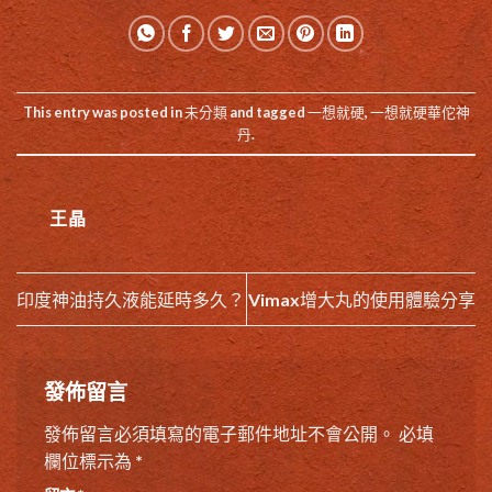
This entry was posted in
未分類
and tagged
一想就硬
,
一想就硬華佗神
丹
.
王晶
印度神油持久液能延時多久？
Vimax增大丸的使用體驗分享
發佈留言
發佈留言必須填寫的電子郵件地址不會公開。
必填
欄位標示為
*