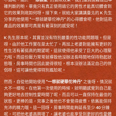
確判斷的喲，畢竟只有真正使用過它的男性才能真切體會到
它的效果到底如何呀。接下來，就給大家講講臺北的 K 先生
分享的他使用 “一想就硬華佗神丹” 的心得體會吧，他對這款
產品的效果那可真是有著深刻的感受呢！
K 先生原本呢，其實並沒有特別嚴重的性功能問題哦。但是
呀，由於他工作實在是太忙了，再加上老婆對能擁有更好的
性生活有著挺高的期望呢，這就使得他承受了巨大的心理壓
力啦。而這份壓力常常就導致他沒辦法長時間地保持勃起狀
態哦，房事時間也因此變得很短，根本沒辦法滿足自己的伴
侶呀，這可讓他覺得特別尷尬呢。
然而，自從他開始使用 “
一想就硬華佗神丹
” 之後呀，情況就
大不一樣啦。在他第一次使用的時候，就明顯感覺到自己能
夠更好地去控制性愛時間了呢，而且可以一直保持在最佳的
狀態，更棒的是，完事之後他也不會覺得疲憊，依舊能保持
充沛的精力哦。這一回呀，房事時間能夠延長至少 40 分鐘
呢，可把他老婆高興壞了，讓老婆也能享受到更好的性愛體