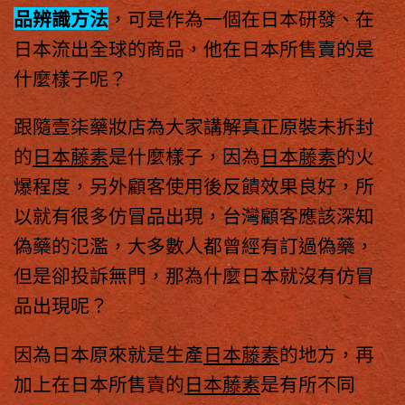
品辨識方法
，可是作為一個在日本研發、在
日本流出全球的商品，他在日本所售賣的是
什麼樣子呢？
跟隨壹柒藥妝店為大家講解真正原裝未拆封
的
日本藤素
是什麼樣子，因為
日本藤素
的火
爆程度，另外顧客使用後反饋效果良好，所
以就有很多仿冒品出現，台灣顧客應該深知
偽藥的氾濫，大多數人都曾經有訂過偽藥，
但是卻投訴無門，那為什麼日本就沒有仿冒
品出現呢？
因為日本原來就是生產
日本藤素
的地方，再
加上在日本所售賣的
日本藤素
是有所不同