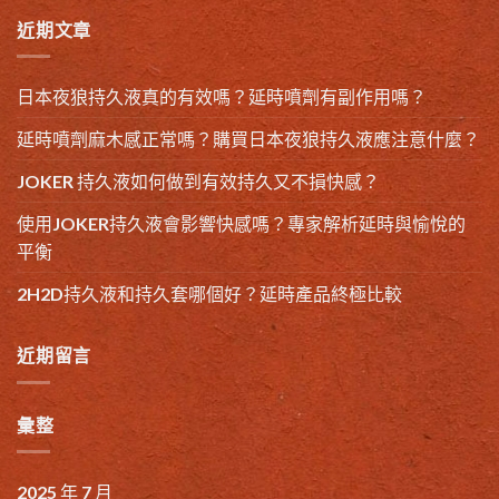
近期文章
日本夜狼持久液真的有效嗎？延時噴劑有副作用嗎？
延時噴劑麻木感正常嗎？購買日本夜狼持久液應注意什麼？
JOKER 持久液如何做到有效持久又不損快感？
使用JOKER持久液會影響快感嗎？專家解析延時與愉悅的
平衡
2H2D持久液和持久套哪個好？延時產品終極比較
近期留言
彙整
2025 年 7 月