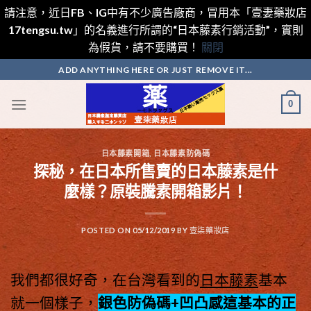
請注意，近日FB、IG中有不少廣告廠商，冒用本「壹妻藥妝店
17tengsu.tw」的名義進行所謂的“日本藤素行銷活動”，實則
為假貨，請不要購買！
關閉
Skip
ADD ANYTHING HERE OR JUST REMOVE IT...
to
content
0
日本藤素開箱
,
日本藤素防偽碼
探秘，在日本所售賣的日本藤素是什
麼樣？原裝騰素開箱影片！
POSTED ON
05/12/2019
BY
壹柒藥妝店
我們都很好奇，在台灣看到的
日本藤素
基本
就一個樣子，
銀色防偽碼+凹凸感這基本的正