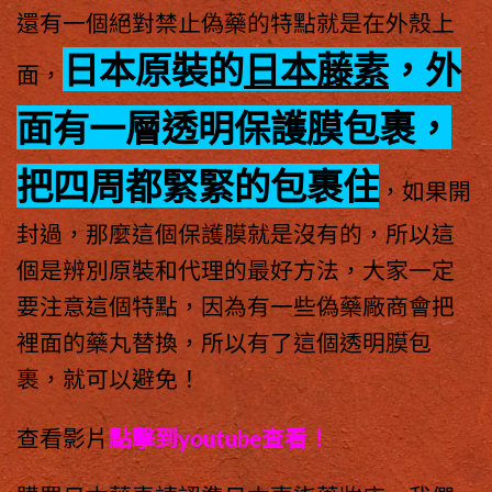
還有一個絕對禁止偽藥的特點就是在外殼上
日本原裝的
日本藤素
，外
面，
面有一層透明保護膜包裹，
把四周都緊緊的包裹住
，如果開
封過，那麼這個保護膜就是沒有的，所以這
個是辨別原裝和代理的最好方法，大家一定
要注意這個特點，因為有一些偽藥廠商會把
裡面的藥丸替換，所以有了這個透明膜包
裹，就可以避免！
查看影片
點擊到youtube查看！