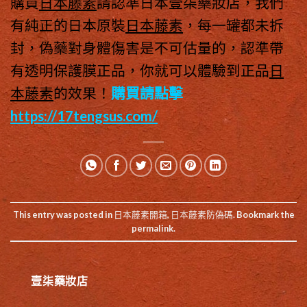
購買
日本藤素
請認準日本壹柒藥妝店，我們
有純正的日本原裝
日本藤素
，每一罐都未拆
封，偽藥對身體傷害是不可估量的，認準帶
有透明保護膜正品，你就可以體驗到正品
日
本藤素
的效果！
購買請點擊
https://17tengsus.com/
This entry was posted in
日本藤素開箱
,
日本藤素防偽碼
. Bookmark the
permalink
.
壹柒藥妝店