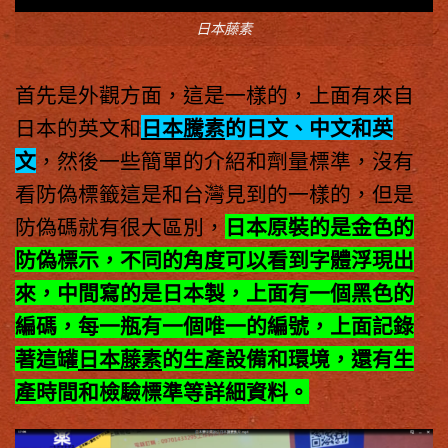
日本藤素
首先是外觀方面，這是一樣的，上面有來自
日本的英文和
日本騰素
的日文、中文和英
文
，然後一些簡單的介紹和劑量標準，沒有
看防偽標籤這是和台灣見到的一樣的，但是
防偽碼就有很大區別，
日本原裝的是金色的
防偽標示，不同的角度可以看到字體浮現出
來，中間寫的是日本製，上面有一個黑色的
編碼，每一瓶有一個唯一的編號，上面記錄
著這罐
日本藤素
的生產設備和環境，還有生
產時間和檢驗標準等詳細資料。