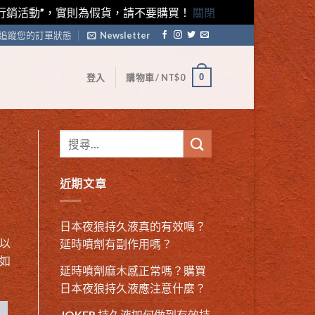
藤素行銷活動”，實則為假貨，請不要購買！
關閉
追蹤您的訂單狀態
Newsletter
0
登入
購物車 /
NT$
0
近期文章
日本夜狼持久液真的有效嗎？
以
延時噴劑有副作用嗎？
如
延時噴劑麻木感正常嗎？購買
日本夜狼持久液應注意什麼？
JOKER 持久液如何做到有效持