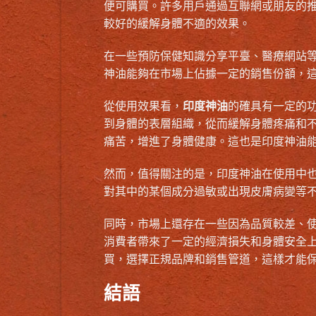
便可購買。許多用戶通過互聯網或朋友的
較好的緩解身體不適的效果。
在一些預防保健知識分享平臺、醫療網站
神油能夠在市場上佔據一定的銷售份額，
從使用效果看，
印度神油
的確具有一定的
到身體的表層組織，從而緩解身體疼痛和
痛苦，增進了身體健康。這也是印度神油
然而，值得關注的是，印度神油在使用中
對其中的某個成分過敏或出現皮膚病變等
同時，市場上還存在一些因為品質較差、
消費者帶來了一定的經濟損失和身體安全
買，選擇正規品牌和銷售管道，這樣才能
結語