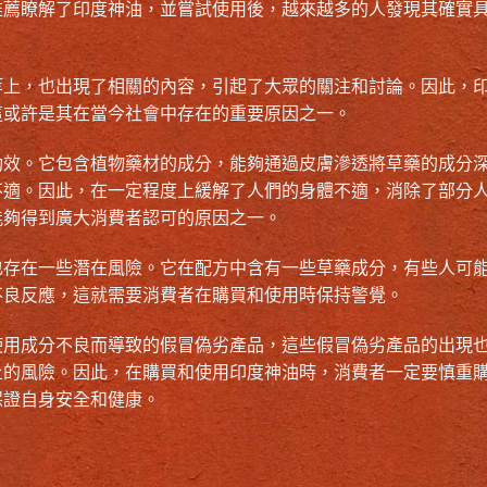
推薦瞭解了印度神油，並嘗試使用後，越來越多的人發現其確實
等上，也出現了相關的內容，引起了大眾的關注和討論。因此，
這或許是其在當今社會中存在的重要原因之一。
功效。它包含植物藥材的成分，能夠通過皮膚滲透將草藥的成分
不適。因此，在一定程度上緩解了人們的身體不適，消除了部分
能夠得到廣大消費者認可的原因之一。
也存在一些潛在風險。它在配方中含有一些草藥成分，有些人可
不良反應，這就需要消費者在購買和使用時保持警覺。
使用成分不良而導致的假冒偽劣產品，這些假冒偽劣產品的出現
上的風險。因此，在購買和使用印度神油時，消費者一定要慎重
保證自身安全和健康。