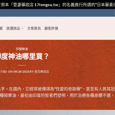
用本「壹妻藥妝店 17tengsu.tw」的名義進行所謂的“日本
素
挑選商品
文章資訊
顧客評價
印度神油
印度神油哪里買？
STED ON
09/24/2023
BY
壹柒藥妝店
字。在國內，它經常被傳頌為“性愛的奇跡藥”，甚至有人將其冠
一種按摩油，最初由印度的智者們發明，用於治療各種身體不適，