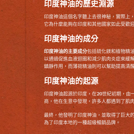
印度神油的歷史淵源
印度神油這個名字聽上去很神秘，實際上
它為什麼能夠在印度和其他國家如此受歡
印度神油的成分
印度神油的主要成分
包括硫化鎂和植物精
以通過促進血液迴圈和減少肌肉炎症來緩
鎮靜作用，而薄荷精油則可以幫助提高清
印度神油的起源
印度神油起源於印度，在20世紀初期，由
商，他在生意中發現，許多人都遇到了肌
最終，他發明了印度神油，並取得了巨大
為了印度本地的一種超級暢銷品牌。