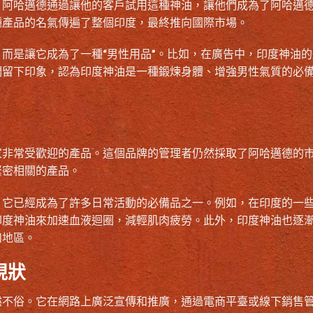
。阿哈邁德通過讓他的客戶試用這種神油，讓他們成為了阿哈邁
種產品的名氣傳遍了整個印度，最終推向國際市場。
而是讓它成為了一種“男性用品”。比如，在廣告中，印度神油的
們留下印象，認為印度神油是一種鍛煉身體、增強男性氣質的必
家非常受歡迎的產品。這個品牌的管理者仍然採取了阿哈邁德的
緊密相關的產品。
，它已經成為了許多日常活動的必備品之一。例如，在印度的一
印度神油來加速血液迴圈，減輕肌肉疲勞。此外，印度神油也逐
和地區。
現狀
然不俗。它在網路上廣泛宣傳和推廣，通過電商平臺或線下銷售