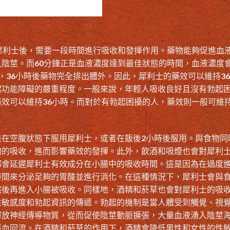
犀利士後，需要一段時間進行吸收和發揮作用。藥物能夠促進血
陰莖。而60分鐘正是血液濃度達到最佳狀態的時間，血液濃度
，36小時後藥物完全排出體外。因此，犀利士的藥效可以維持3
起功能障礙的嚴重程度。一般來說，年輕人吸收良好且沒有勃起
效可以維持36小時。而對於有勃起困擾的人，藥效則一般可維持
是在空腹狀態下服用犀利士，或者在飯後2小時後服用。與食物同
物的吸收，進而影響藥效的發揮。此外，飲酒和吸煙也會對犀利
都會延遲犀利士有效成分在小腸中的吸收時間。這是因為在過度
時間來分泌足夠的胃酸並進行消化。在這種情況下，犀利士會與
然後再進入小腸被吸收。同樣地，酒精和菸草也會對犀利士的吸
性敏感度和勃起資訊的傳遞。勃起的機制是當人體受到觸覺、視
釋放神經傳導物質，從而促使陰莖動脈擴張，大量血液湧入陰莖
脈血回流。在酒精和菸草的作用下，酒精會降低男性和女性的性