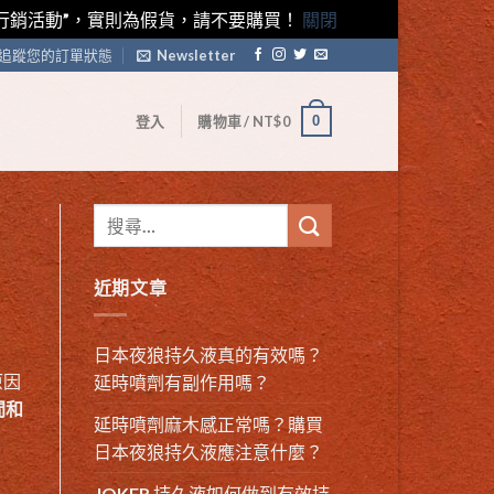
藤素行銷活動”，實則為假貨，請不要購買！
關閉
追蹤您的訂單狀態
Newsletter
0
登入
購物車 /
NT$
0
近期文章
日本夜狼持久液真的有效嗎？
原因
延時噴劑有副作用嗎？
間和
延時噴劑麻木感正常嗎？購買
日本夜狼持久液應注意什麼？
JOKER 持久液如何做到有效持