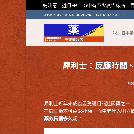
請注意，近日FB、IG中有不少廣告廠商，冒
Skip
ADD ANYTHING HERE OR JUST REMOVE IT...
to
content
日本藤
犀利士：反應時間
PO
犀利士
近年來成為最受矚目的壯陽藥之一
在於其藥效可達36小時，而中老年人則喜
藥效持續多久
呢？