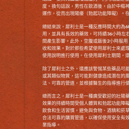
度。換句話說，男性在飲酒後，由於中樞
運作，從而出現陽痿（勃起功能障礙）。
總結來說，犀利士是一種反應時間大約為6
用，並具有長效的藥效，可持續36小時左
間產生影響。此外，空腹或飯後2小時服
收和效果。對於那些希望使用犀利士來處
使用說明進行使用。在使用犀利士期間，
除了犀利士之外，還應該警惕某些藥品可
或其類似物質，這可能對健康造成潛在的
法、可靠的管道，並根據醫生的指導進行
總而言之，犀利士是一種廣受歡迎的壯陽藥
效果的持續時間受個人體質和勃起功能障
飲食和生活習慣，避免與食物、酒精和菸
合法可靠的購買管道，以確保使用安全有
業指導。