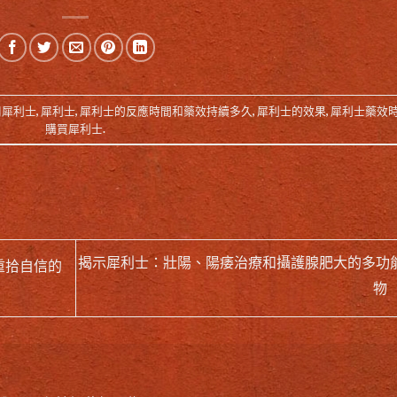
用犀利士
,
犀利士
,
犀利士的反應時間和藥效持續多久
,
犀利士的效果
,
犀利士藥效
購買犀利士
.
揭示犀利士：壯陽、陽痿治療和攝護腺肥大的多功
重拾自信的
物