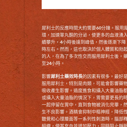
犀利士的反應時間大約需要60分鐘。服用
環，加速睪丸酮的分泌，使更多的血液湧入
續攀升，4小時後達到峰值，然後逐漸下降
時左右。然而，這也取決於個人體質和勃
的人，在為了多次性交而服用犀利士後，藥
至24小時。
影響
犀利士藥效時長
的因素有很多。最好
服用犀利士，特別是肉類，可能會影響藥
吸收產生影響。過度進食和攝入大量油脂
或攝入大量油脂的情況下，胃需要更長的
一起停留在胃中，直到食物被消化完畢，
生不良影響。酒精會抑制中樞神經，降低
聽覺和心理層面等一系列性刺激時，腦部
組織，使其充血並增加壓力，同時阻止靜