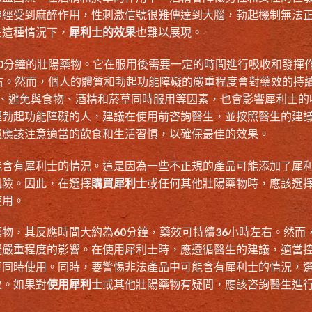
神經受到麻醉作用，性刺激信號很難傳達到大腦，勃起機制無法
在這種情況下，
犀利士的效果
也難以展現。
0分鐘的壯陽藥物。它在服用後需要一定的時間進行吸收和發揮
右。然而，個人的體質和勃起功能障礙的嚴重程度會對藥效的持
用、避免與食物、酒精和菸草同時服用等因素，也會影響犀利士的
理勃起功能障礙的人，建議在使用前咨詢醫生，並按照醫生的建
還應該注意適當的飲食和生活習慣，以確保最佳的效果。
能含有犀利士的情況。這是因為一些不正規的產品可能添加了犀
風險。因此，在選擇
購買犀利士
或任何其他壯陽藥物時，應該選
使用。
物，其反應時間大約為60分鐘，藥效可持續36小時左右。然而
礙嚴重程度的影響。在使用犀利士時，應遵循醫生的建議，適當
草同時使用。同時，要警惕非法產品中可能含有犀利士的情況，
效。如果對
使用犀利士
或其他壯陽藥物有疑問，應該咨詢醫生進