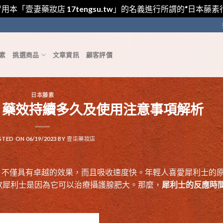
用本「壹妻藥妝店 17tengsu.tw」的名義進行所謂的“日本
素
挑選商品
文章資訊
顧客評價
日本藤素
、藥效持續多久及使用注意事項解析
STED ON
06/19/2023
BY
壹柒藥妝店
，不僅具有卓越的效果，而且吸收速度快。年輕人喜愛犀利士的
歡犀利士是因為它可以治療攝護腺肥大。那麼，
犀利士的反應時