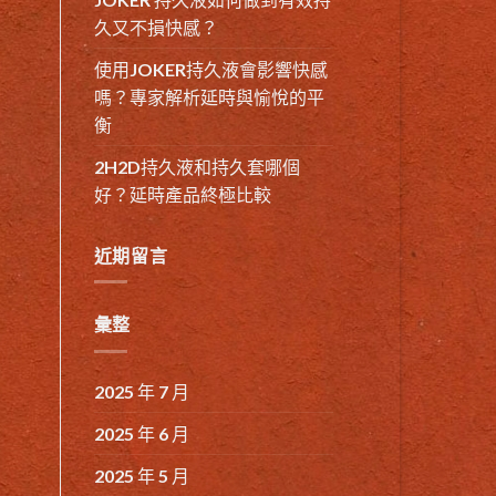
久又不損快感？
使用JOKER持久液會影響快感
嗎？專家解析延時與愉悅的平
衡
2H2D持久液和持久套哪個
好？延時產品終極比較
近期留言
彙整
2025 年 7 月
2025 年 6 月
2025 年 5 月