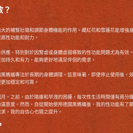
效？
強大的補腎壯陽和調節身體機能的作用。藏紅花和雪蓮花能增強
提高性功能和耐力。
量供應，特別對於因腎虛或身體虛弱導致的性功能問題尤為有效
更加持久和有力，能夠更好地滿足伴侶的需求。
國黑螞蟻專注於長期的身體調理。這意味著，即便停止使用後，
現更加穩定和可靠。
個月。之前，由於陽痿和早洩的困擾，每次性生活時間僅有兩分
的滿意度。然而，自從開始使用德國黑螞蟻後，我的性功能有了
需求，我的自信心也隨之提升。
？