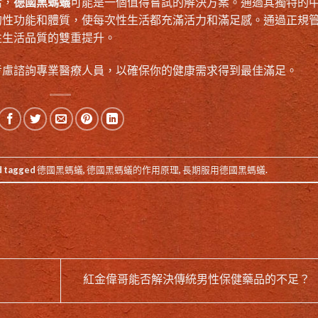
活，
德國黑螞蟻
可能是一個值得嘗試的解決方案。通過其獨特的
的性功能和體質，使每次性生活都充滿活力和滿足感。通過正規
性生活品質的雙重提升。
考慮諮詢專業醫療人員，以確保你的健康需求得到最佳滿足。
d tagged
德國黑螞蟻
,
德國黑螞蟻的作用原理
,
長期服用德國黑螞蟻
.
紅金偉哥能否解決傳統男性保健藥品的不足？