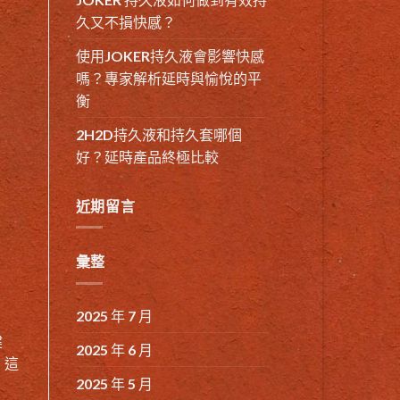
久又不損快感？
使用JOKER持久液會影響快感
嗎？專家解析延時與愉悅的平
衡
2H2D持久液和持久套哪個
好？延時產品終極比較
近期留言
彙整
2025 年 7 月
健
2025 年 6 月
。這
2025 年 5 月