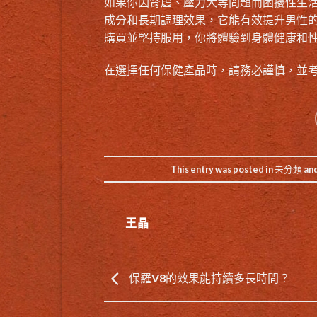
如果你因腎虛、壓力大等問題而困擾性生
成分和長期調理效果，它能有效提升男性
購買並堅持服用，你將體驗到身體健康和
在選擇任何保健產品時，請務必謹慎，並
This entry was posted in
未分類
an
王晶
保羅V8的效果能持續多長時間？