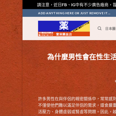
請注意，近日FB、IG中有不少廣告廠商，冒
Skip
ADD ANYTHING HERE OR JUST REMOVE IT...
to
content
日本藤
為什麼男性會在性生
許多男性在與伴侶的親密關係中，常常感
不僅使他們難以滿足伴侶的需求，還會嚴
活壓力、身體虛弱或腎虛等問題。因此，