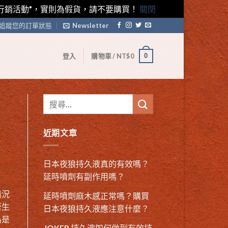
藤素行銷活動”，實則為假貨，請不要購買！
關閉
追蹤您的訂單狀態
Newsletter
0
登入
購物車 /
NT$
0
近期文章
日本夜狼持久液真的有效嗎？
延時噴劑有副作用嗎？
情況
延時噴劑麻木感正常嗎？購買
著生
日本夜狼持久液應注意什麼？
為是
JOKER 持久液如何做到有效持