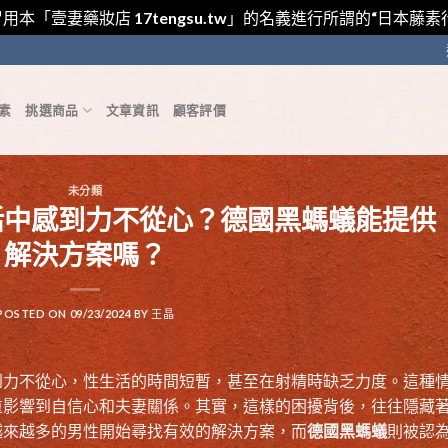
用本「壹妻藥妝店 17tengsu.tw」的名義進行所謂的“日本
素
挑選商品
文章資訊
顧客評價
未分類
活中感到力不從心？德國黑螞蟻能提供
解決方案嗎？
POSTED ON
09/23/2024
BY
王晶
到力不從心，性生活的時間短暫，甚至在射精時缺乏力度。這種
重影響到自信心和夫妻關係。其實，這樣的困擾背後，往往隱藏
越來越多的男性開始尋找有效的解決方案，而
德國黑螞蟻
則被認