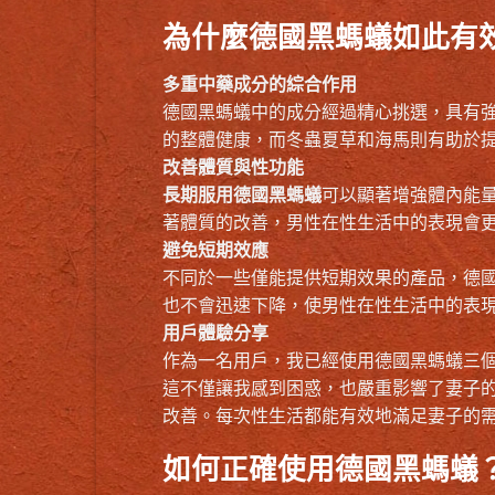
為什麼德國黑螞蟻如此有
多重中藥成分的綜合作用
德國黑螞蟻中的成分經過精心挑選，具有
的整體健康，而冬蟲夏草和海馬則有助於
改善體質與性功能
長期服用德國黑螞蟻
可以顯著增強體內能
著體質的改善，男性在性生活中的表現會
避免短期效應
不同於一些僅能提供短期效果的產品，德
也不會迅速下降，使男性在性生活中的表
用戶體驗分享
作為一名用戶，我已經使用德國黑螞蟻三
這不僅讓我感到困惑，也嚴重影響了妻子
改善。每次性生活都能有效地滿足妻子的
如何正確使用德國黑螞蟻