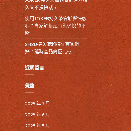
久又不損快感？
使用JOKER持久液會影響快感
嗎？專家解析延時與愉悅的平
衡
2H2D持久液和持久套哪個
好？延時產品終極比較
近期留言
彙整
2025 年 7 月
2025 年 6 月
2025 年 5 月