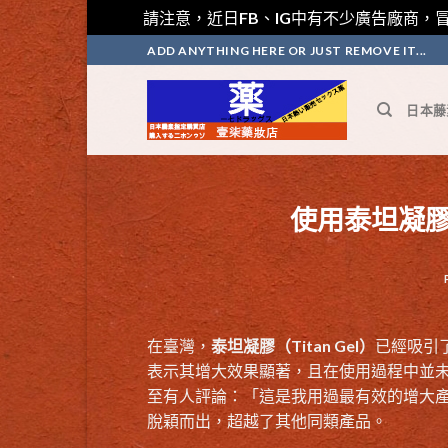
請注意，近日FB、IG中有不少廣告廠商，冒
Skip
ADD ANYTHING HERE OR JUST REMOVE IT...
to
content
日本藤
使用泰坦凝
在臺灣，
泰坦凝膠（Titan Gel）
已經吸引
表示其增大效果顯著，且在使用過程中並未
至有人評論：「這是我用過最有效的增大
脫穎而出，超越了其他同類產品。