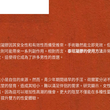
坦凝膠因其安全性和有效性而備受推崇。手術雖然能立即見效，
法則可能帶來一系列副作用。相對而言，
泰坦凝膠的使用方法
非
效，這使得它成為了許多男性的首選。
大小是自信的來源。然而，青少年期間過早的手淫、荷爾蒙分泌
陰莖的發育，造成其短小，難以滿足伴侶的需求。研究顯示，女
侶，因為這可以增加性高潮的機會。更大的陰莖不僅能在多種性
，提升雙方的性愛體驗。