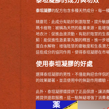
泰坦凝膠的成分與功效
泰坦凝膠
的配方包含多種天然成分，每一
精靈花：此成分有助於刺激陰莖，提升敏
瑪卡植物：被稱為天然的能量來源，能增
地衣汁：促進血液流動，有助於陰莖的生
薊：能促進性激素睪丸酮的釋放，進一步
蛋白水解物：增強陰莖的靈敏度和生長潛
這些成分的協同作用，使得泰坦凝膠在市
使用泰坦凝膠的好處
選擇泰坦凝膠的男性，不僅能夠迎合伴侶
的效果顯著，並且使用中的無副作用體驗
此外，泰坦凝膠還提供了正品保證，讓消
將提供退款服務，這一點無疑增強了消費