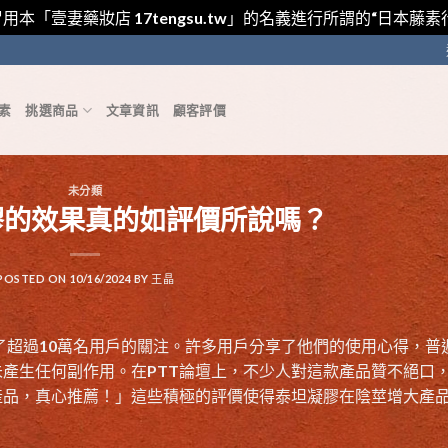
用本「壹妻藥妝店 17tengsu.tw」的名義進行所謂的“日本
素
挑選商品
文章資訊
顧客評價
未分類
膠的效果真的如評價所說嗎？
POSTED ON
10/16/2024
BY
王晶
了超過10萬名用戶的關注。許多用戶分享了他們的使用心得，普
產生任何副作用。在PTT論壇上，不少人對這款產品贊不絕口
產品，真心推薦！」這些積極的評價使得泰坦凝膠在陰莖增大產