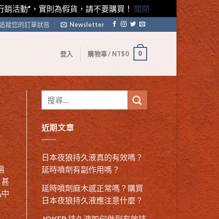
藤素行銷活動”，實則為假貨，請不要購買！
關閉
追蹤您的訂單狀態
Newsletter
0
登入
購物車 /
NT$
0
近期文章
日本夜狼持久液真的有效嗎？
遍
延時噴劑有副作用嗎？
，甚
延時噴劑麻木感正常嗎？購買
品中
日本夜狼持久液應注意什麼？
JOKER 持久液如何做到有效持