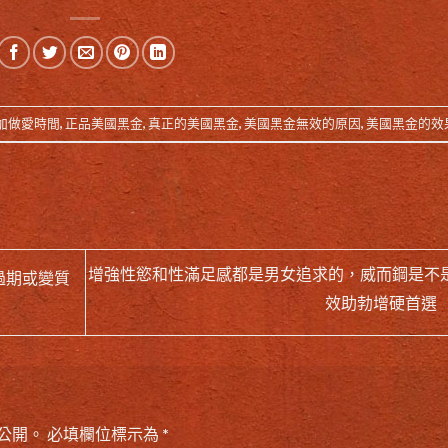
加做愛時間
,
正品美國黑金
,
真正的美國黑金
,
美國黑金無效的原因
,
美國黑金的效
增強性慾和性滿足感都是男女追求的，威而鋼是不
過期或變質
效助勃增硬首選
公開。
必填欄位標示為
*