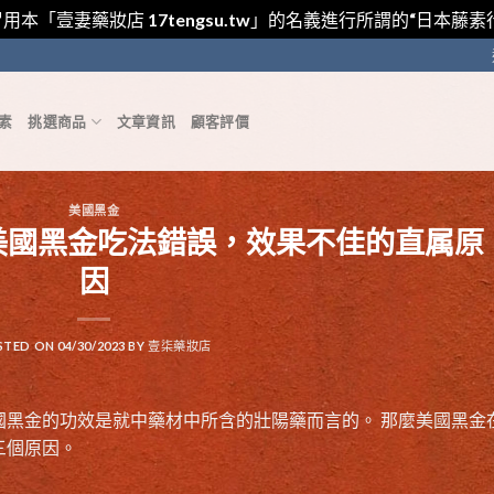
用本「壹妻藥妝店 17tengsu.tw」的名義進行所謂的“日本
素
挑選商品
文章資訊
顧客評價
美國黑金
美國黑金吃法錯誤，效果不佳的直属原
因
STED ON
04/30/2023
BY
壹柒藥妝店
國黑金的功效
是就中藥材中所含的壯陽藥而言的。 那麼
美國黑金
三個原因。