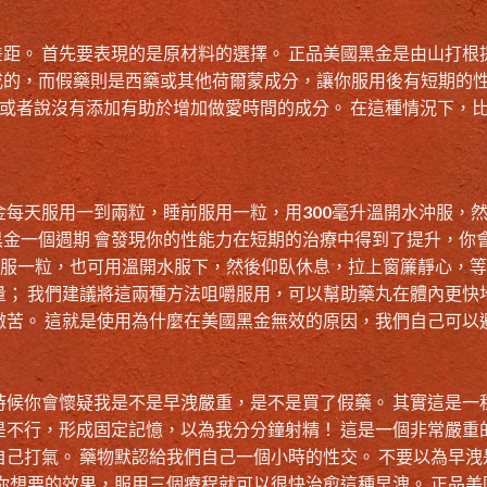
距。 首先要表現的是原材料的選擇。 正品美國黑金是由山打根
成的，而假藥則是西藥或其他荷爾蒙成分，讓你服用後有短期的
，或者說沒有添加有助於
增加做愛時間的成分
。 在這種情況下，
金
每天服用一到兩粒，睡前服用一粒，用300毫升溫開水沖服，
金一個週期 會發現你的性能力在短期的治療中得到了提升，你
分鐘服一粒，也可用溫開水服下，然後仰臥休息，拉上窗簾靜心，
量； 我們建議將這兩種方法咀嚼服用，可以幫助藥丸在體內更快
微苦。 這就是使用為什麼在
美國黑金無效的原因
，我們自己可以
時候你會懷疑我是不是
早洩嚴重
，是不是買了假藥。 其實這是一
是不行，形成固定記憶，以為我分分鐘射精！ 這是一個非常嚴重
自己打氣。 藥物默認給我們自己一個小時的性交。 不要以為早洩
到你想要的效果，服用三個療程就可以很快治愈這種早洩。
正品美