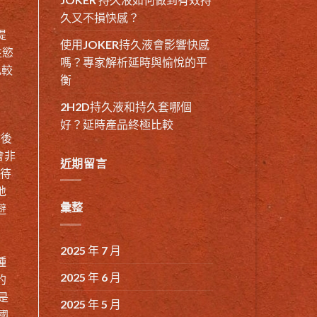
久又不損快感？
提
使用JOKER持久液會影響快感
性慾
嗎？專家解析延時與愉悅的平
比較
衡
2H2D持久液和持久套哪個
好？延時產品終極比較
然後
會非
近期留言
等待
地
彙整
避
2025 年 7 月
種
2025 年 6 月
的
是
2025 年 5 月
國