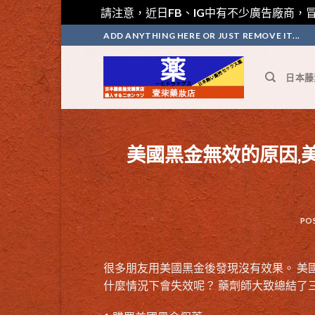
請注意，近日FB、IG中有不少廣告廠商，冒
Skip
ADD ANYTHING HERE OR JUST REMOVE IT...
to
content
日本藤
美國黑金無效的原因,
PO
很多朋友用美國黑金後發現沒有效果。
美
什麼情況下會失效呢
？ 藥劑師大致總結了