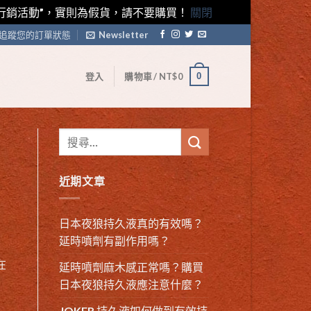
藤素行銷活動”，實則為假貨，請不要購買！
關閉
追蹤您的訂單狀態
Newsletter
0
登入
購物車 /
NT$
0
近期文章
日本夜狼持久液真的有效嗎？
延時噴劑有副作用嗎？
在
延時噴劑麻木感正常嗎？購買
日本夜狼持久液應注意什麼？
JOKER 持久液如何做到有效持