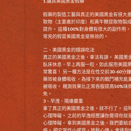
1.
購買美國黑金假藥
假藥的製造工藝與
真正的美國黑金
有很大差
取物（主要產於印度）和黃牛鞭提取物製
提升。 這種100%對身體有很大的副作用
常見的假冒美國黑金是無效的。
二、
美國黑金的錯誤吃法
真正的美國黑金之後，拿法有誤。
美國黑
臥床休息，早上再服一粒，如此服用美國黑
常驚喜！ 另一種方法是在性交前30-60
藥效被身體吸收 ，為接下來的戰鬥補充能
被吸收。 親測效果比正常吞服提高50%味
免。
3、
早洩、陽痿嚴重
拿了真正的美國黑金之後，就不行了。 這
心理障礙。 之前的早洩經歷讓你覺得你就
心理障礙。 拿到美國黑金之後，我們要給
病。 把它當作小感冒，放鬆心情。 會達