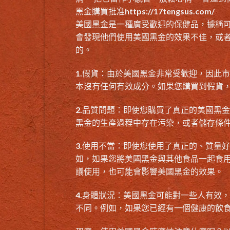
黑金
購買批准
https://17tengsus.com/
美國黑金
是一種廣受歡迎的保健品，據稱
會發現他們使用
美國黑金的效果不佳
，或
的。
1.假貨：由於美國黑金非常受歡迎，因此
本沒有任何有效成分。如果您購買到假貨
2.品質問題：即使您購買了
真正的美國黑金
黑金的生產過程中存在污染，或者儲存條
3.使用不當：即使您使用了真正的、質量
如，如果您將美國黑金與其他食品一起食
議使用，也可能會影響
美國黑金的效果
。
4.身體狀況：美國黑金可能對一些人有效
不同。例如，如果您已經有一個健康的飲