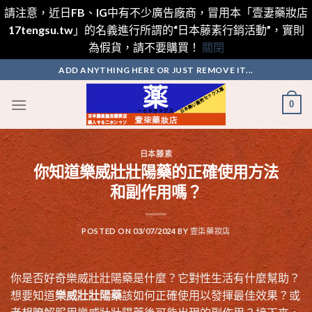
請注意，近日FB、IG中有不少廣告廠商，冒用本「壹妻藥妝店
17tengsu.tw」的名義進行所謂的“日本藤素行銷活動”，實則
為假貨，請不要購買！
關閉
Skip
ADD ANYTHING HERE OR JUST REMOVE IT...
to
content
0
日本藤素
你知道樂威壯壯陽藥的正確使用方法
和副作用嗎？
POSTED ON
03/07/2024
BY
壹柒藥妝店
你是否好奇樂威壯壯陽藥是什麼？它對性生活有什麼幫助？
想要知道
樂威壯壯陽藥
該如何正確使用以發揮最佳效果？或