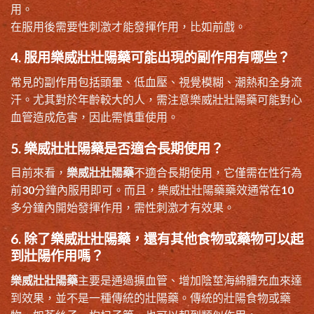
用。
在服用後需要性刺激才能發揮作用，比如前戲。
4. 服用樂威壯壯陽藥可能出現的副作用有哪些？
常見的副作用包括頭暈、低血壓、視覺模糊、潮熱和全身流
汗。尤其對於年齡較大的人，需注意樂威壯壯陽藥可能對心
血管造成危害，因此需慎重使用。
5. 樂威壯壯陽藥是否適合長期使用？
目前來看，
樂威壯壯陽藥
不適合長期使用，它僅需在性行為
前30分鐘內服用即可。而且，樂威壯壯陽藥藥效通常在10
多分鐘內開始發揮作用，需性刺激才有效果。
6. 除了樂威壯壯陽藥，還有其他食物或藥物可以起
到壯陽作用嗎？
樂威壯壯陽藥
主要是通過擴血管、增加陰莖海綿體充血來達
到效果，並不是一種傳統的壯陽藥。傳統的壯陽食物或藥