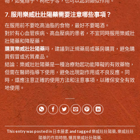
物，如菟絲子、枸杞子等，也可以起到類似作用。
7. 服用樂威壯壯陽藥需要注意哪些事項？
在服用前不要吃高油脂的食物，最好不要喝酒。
對於有心血管疾病、高血壓病的患者，不宜同時服用樂威壯
壯陽藥和降壓藥。
購買樂威壯壯陽藥
時，建議到正規藥局或藥房購買，避免購
買假冒或劣質產品。
結論：樂威壯壯陽藥是一種治療勃起功能障礙的有效藥物，
但需在醫師指導下使用，避免出現副作用或不良反應。同
時，還應注意正確的使用方法和注意事項，以確保安全有效
地使用。
This entry was posted in
日本藤素
and tagged
樂威壯壯陽藥
,
樂威壯壯
陽藥的作用時間
,
購買樂威壯壯陽藥
.