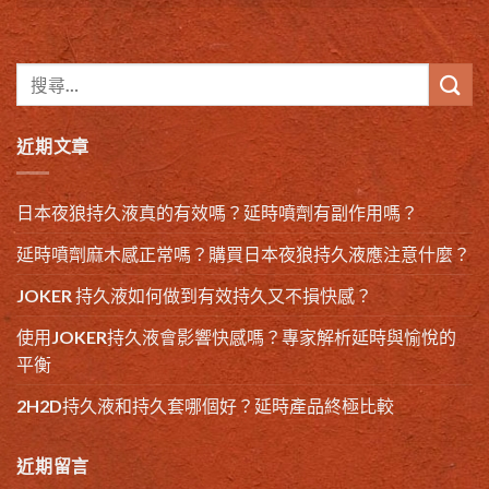
近期文章
日本夜狼持久液真的有效嗎？延時噴劑有副作用嗎？
延時噴劑麻木感正常嗎？購買日本夜狼持久液應注意什麼？
JOKER 持久液如何做到有效持久又不損快感？
使用JOKER持久液會影響快感嗎？專家解析延時與愉悅的
平衡
2H2D持久液和持久套哪個好？延時產品終極比較
近期留言