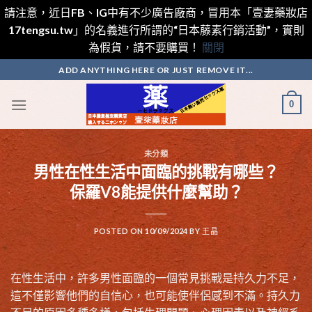
請注意，近日FB、IG中有不少廣告廠商，冒用本「壹妻藥妝店
17tengsu.tw」的名義進行所謂的“日本藤素行銷活動”，實則
為假貨，請不要購買！
關閉
Skip
ADD ANYTHING HERE OR JUST REMOVE IT...
to
content
0
未分類
男性在性生活中面臨的挑戰有哪些？
保羅V8能提供什麼幫助？
POSTED ON
10/09/2024
BY
王晶
在性生活中，許多男性面臨的一個常見挑戰是持久力不足，
這不僅影響他們的自信心，也可能使伴侶感到不滿。持久力