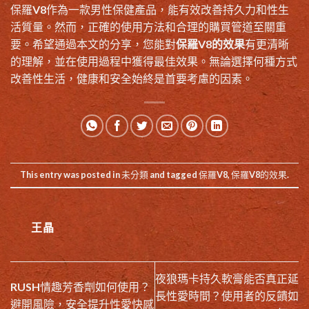
保羅V8作為一款男性保健產品，能有效改善持久力和性生
活質量。然而，正確的使用方法和合理的購買管道至關重
要。希望通過本文的分享，您能對
保羅V8的效果
有更清晰
的理解，並在使用過程中獲得最佳效果。無論選擇何種方式
改善性生活，健康和安全始終是首要考慮的因素。
This entry was posted in
未分類
and tagged
保羅V8
,
保羅V8的效果
.
王晶
夜狼瑪卡持久軟膏能否真正延
RUSH情趣芳香劑如何使用？
長性愛時間？使用者的反饋如
避開風險，安全提升性愛快感