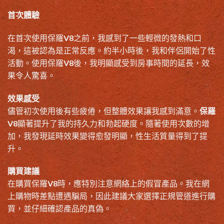
首次體驗
在首次使用保羅V8之前，我感到了一些輕微的發熱和口
渴，這被認為是正常反應。約半小時後，我和伴侶開始了性
活動。使用保羅V8後，我明顯感受到房事時間的延長，效
果令人驚喜。
效果感受
儘管初次使用後有些疲倦，但整體效果讓我感到滿意。
保羅
V8
顯著提升了我的持久力和勃起硬度。隨著使用次數的增
加，我發現延時效果變得愈發明顯，性生活質量得到了提
升。
購買建議
在購買保羅V8時，應特別注意網絡上的假冒產品。我在網
上購物時差點遭遇騙局，因此建議大家選擇正規管道進行購
買，並仔細確認產品的真偽。