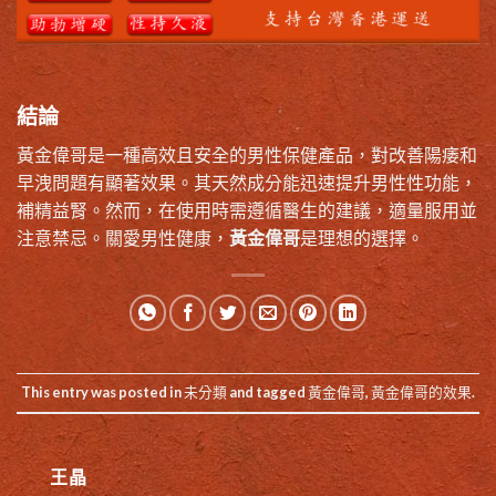
結論
黃金偉哥是一種高效且安全的男性保健產品，對改善陽痿和
早洩問題有顯著效果。其天然成分能迅速提升男性性功能，
補精益腎。然而，在使用時需遵循醫生的建議，適量服用並
注意禁忌。關愛男性健康，
黃金偉哥
是理想的選擇。
This entry was posted in
未分類
and tagged
黃金偉哥
,
黃金偉哥的效果
.
王晶