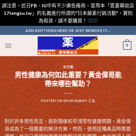
請注意，近日FB、IG中有不少廣告廠商，冒用本「壹妻藥妝店
17tengsu.tw」的名義進行所謂的“日本藤素行銷活動”，實則
為假貨，請不要購買！
關閉
Skip
ADD ANYTHING HERE OR JUST REMOVE IT...
to
content
0
未分類
男性健康為何如此重要？黃金偉哥能
帶來哪些幫助？
POSTED ON
09/29/2024
BY
王晶
對於許多男性而言，面對陽痿和早洩等性健康問題，黃金偉
哥成為了一個重要的解決方案。然而，使用這種產品時需要