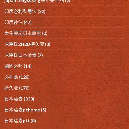
japan tengsu香港是不是正品
(2)
印度必利劲用法
(32)
印度神油
(47)
大樹藥局日本藤素
(2)
屈臣氏2H2D持久液
(3)
屈臣氏日本藤素
(7)
德國必邦
(14)
必利勁
(128)
持久液
(178)
日本藤素
(333)
日本藤素pchome
(5)
日本藤素ptt
(8)