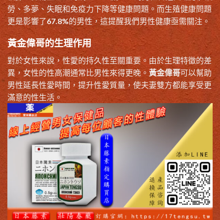
勞、多夢、失眠和免疫力下降等健康問題。而生殖健康問題
更是影響了67.8%的男性，這提醒我們男性健康亟需關注。
黃金偉哥的生理作用
對於女性來說，性愛的持久性至關重要。由於生理特徵的差
異，女性的性高潮通常比男性來得更晚。
黃金偉哥
可以幫助
男性延長性愛時間，提升性愛質量，使夫妻雙方都能享受更
滿意的性生活。