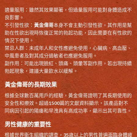
適量服用：雖然其效果顯著，但過量服用可能對身體造成不
良影響。
不引發性欲：
黃金偉哥
本身不會主動引發性欲，其作用是幫
助在性欲出現時恢復正常的勃起功能，因此需要在有性欲的
情況下使用。
禁忌人群：未成年人和女性應避免使用，心臟病、高血壓、
中風患者及對其成分過敏者也應避免服用。
副作用：可能出現臉紅、頭痛、頭暈等副作用，若出現持續
勃起現象，建議大量飲水以緩解。
黃金偉哥的長期效果
根據全球數百萬用戶的經驗，黃金偉哥證明了其長期使用的
安全性和療效。超過1500篇的文獻資料顯示，該產品對不
同病因引起的陽痿和早洩具有高成功率，顯示出其可靠性。
男性健康的重要性
根據世界衛生組織的調查，35歲以上的男性普遍面臨身體疲