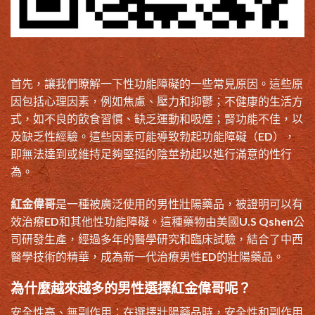
首先，讓我們瞭解一下性功能障礙的一些常見原因。這些原
因包括心理因素，例如焦慮、壓力和抑鬱；不健康的生活方
式，如不良的飲食習慣、缺乏運動和吸煙；腎功能不佳，以
及缺乏性經驗。這些因素可能導致勃起功能障礙（ED），
即無法達到或維持足夠堅挺的陰莖勃起以進行滿意的性行
為。
紅金偉哥
是一種被廣泛使用的男性壯陽藥品，被證明可以有
效治療ED和其他性功能障礙。這種藥物由美國U.S Qshen公
司研發生產，經過多年的醫學研究和臨床試驗，結合了中西
醫學技術的精華，成為新一代治療男性ED的壯陽藥品。
為什麼越來越多的男性選擇紅金偉哥呢？
安全性高、無副作用：在選擇壯陽藥品時，安全性和副作用