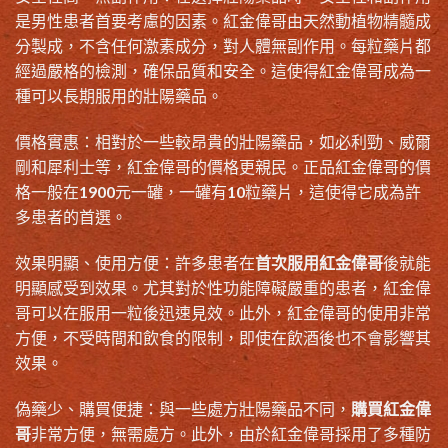
是男性患者首要考慮的因素。紅金偉哥由天然動植物精髓成
分製成，不含任何激素成分，對人體無副作用。每粒藥片都
經過嚴格的檢測，確保品質和安全。這使得紅金偉哥成為一
種可以長期服用的壯陽藥品。
價格實惠：相對於一些較昂貴的壯陽藥品，如必利勁、威爾
剛和犀利士等，紅金偉哥的價格更親民。正品紅金偉哥的價
格一般在1900元一罐，一罐有10粒藥片，這使得它成為許
多患者的首選。
效果明顯、使用方便：許多患者在
首次服用紅金偉哥
後就能
明顯感受到效果。尤其對於性功能障礙嚴重的患者，紅金偉
哥可以在服用一粒後迅速見效。此外，紅金偉哥的使用非常
方便，不受時間和飲食的限制，即使在飲酒後也不會影響其
效果。
偽藥少、購買便捷：與一些處方壯陽藥品不同，
購買紅金偉
哥
非常方便，無需處方。此外，由於紅金偉哥採用了多種防