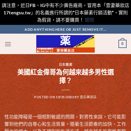
請注意，近日FB、IG中有不少廣告廠商，冒用本「壹妻藥妝店
17tengsu.tw」的名義進行所謂的“日本藤素行銷活動”，實則
為假貨，請不要購買！
關閉
Skip
ADD ANYTHING HERE OR JUST REMOVE IT...
to
content
0
日本藤素
美國紅金偉哥為何越來越多男性選
擇？
POSTED ON
10/31/2023
BY
壹柒藥妝店
性功能障礙是一個相對敏感的問題，對男性來說，它可能影
響到他們的自尊心和生活質量。隨著生活節奏的加快、工作