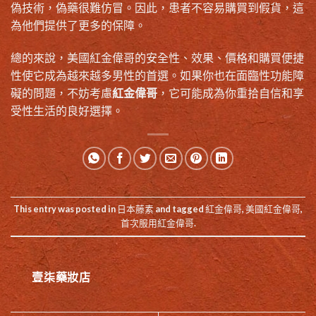
偽技術，偽藥很難仿冒。因此，患者不容易購買到假貨，這
為他們提供了更多的保障。
總的來說，美國紅金偉哥的安全性、效果、價格和購買便捷
性使它成為越來越多男性的首選。如果你也在面臨性功能障
礙的問題，不妨考慮
紅金偉哥
，它可能成為你重拾自信和享
受性生活的良好選擇。
This entry was posted in
日本藤素
and tagged
紅金偉哥
,
美國紅金偉哥
,
首次服用紅金偉哥
.
壹柒藥妝店