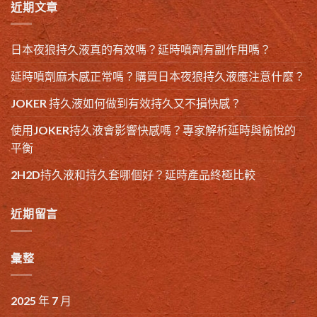
近期文章
日本夜狼持久液真的有效嗎？延時噴劑有副作用嗎？
延時噴劑麻木感正常嗎？購買日本夜狼持久液應注意什麼？
JOKER 持久液如何做到有效持久又不損快感？
使用JOKER持久液會影響快感嗎？專家解析延時與愉悅的
平衡
2H2D持久液和持久套哪個好？延時產品終極比較
近期留言
彙整
2025 年 7 月