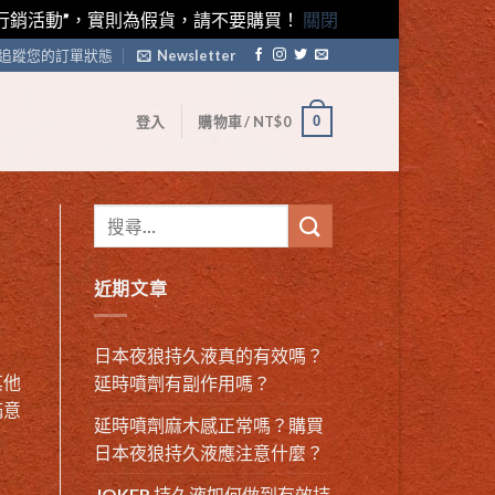
藤素行銷活動”，實則為假貨，請不要購買！
關閉
追蹤您的訂單狀態
Newsletter
0
登入
購物車 /
NT$
0
近期文章
日本夜狼持久液真的有效嗎？
其他
延時噴劑有副作用嗎？
滿意
延時噴劑麻木感正常嗎？購買
日本夜狼持久液應注意什麼？
JOKER 持久液如何做到有效持