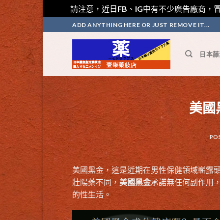
請注意，近日FB、IG中有不少廣告廠商，冒
Skip
ADD ANYTHING HERE OR JUST REMOVE IT...
to
content
日本藤
美國
PO
美國黑金，這是近期在男性保健領域嶄露
壯陽藥不同，
美國黑金
承諾無任何副作用
的性生活。