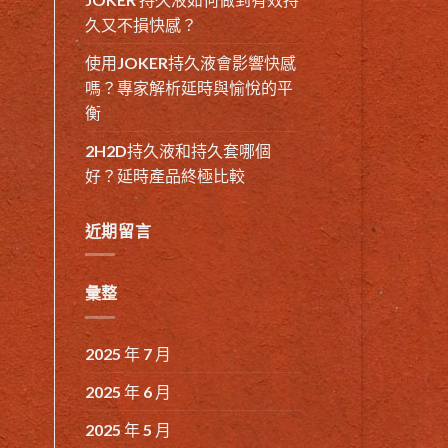
久又不損快感？
使用JOKER持久液會影響快感
嗎？專家解析延時與愉悅的平
衡
2H2D持久液和持久套哪個
好？延時產品終極比較
近期留言
彙整
2025 年 7 月
2025 年 6 月
2025 年 5 月