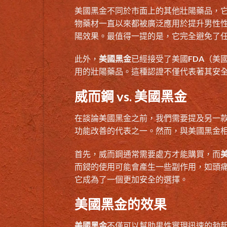
美國黑金不同於市面上的其他壯陽藥品，它
物藥材一直以來都被廣泛應用於提升男性
陽效果。最值得一提的是，它完全避免了
此外，
美國黑金
已經接受了美國FDA（美
用的壯陽藥品。這種認證不僅代表著其安
威而鋼 vs. 美國黑金
在談論美國黑金之前，我們需要提及另一款
功能改善的代表之一。然而，與美國黑金
首先，威而鋼通常需要處方才能購買，而
而鋟的使用可能會產生一些副作用，如頭
它成為了一個更加安全的選擇。
美國黑金的效果
美國黑金
不僅可以幫助男性實現迅速的勃