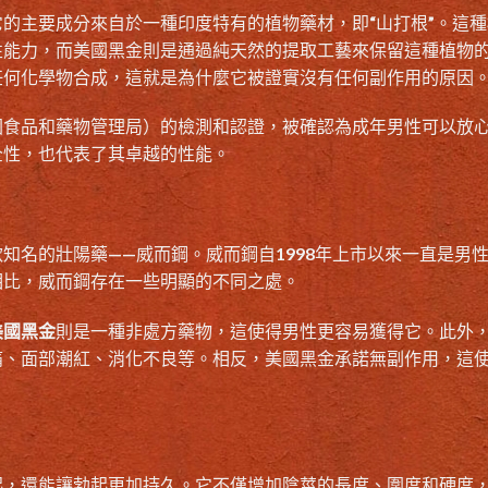
的主要成分來自於一種印度特有的植物藥材，即“山打根”。這種
性能力，而美國黑金則是通過純天然的提取工藝來保留這種植物
任何化學物合成，這就是為什麼它被證實沒有任何副作用的原因
國食品和藥物管理局）的檢測和認證，被確認為成年男性可以放
全性，也代表了其卓越的性能。
知名的壯陽藥——威而鋼。威而鋼自1998年上市以來一直是男
相比，威而鋼存在一些明顯的不同之處。
美國黑金
則是一種非處方藥物，這使得男性更容易獲得它。此外
痛、面部潮紅、消化不良等。相反，美國黑金承諾無副作用，這
起，還能讓勃起更加持久。它不僅增加陰莖的長度、圍度和硬度