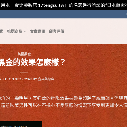
用本「壹妻藥妝店 17tengsu.tw」的名義進行所謂的“日本
素
挑選商品
文章資訊
顧客評價
美國黑金
黑金的效果怎麼樣？
STED ON
09/19/2023
BY
壹柒藥妝店
頭角的一顆明星，其強效的壯陽效果被譽為超越了威而鋼。但與
，這意味著男性可以在不擔心不良反應的情況下享受到更加令人