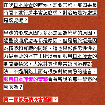
在吃
日本藤素
的時候，需要禁慾，那如果長
時間不進行房事會怎麼樣？對治療是好處還
是壞處呢？
早洩的形成原因很多都是因為慾望的原因，
過量飲酒縱慾等都是原因，但是最終還是因
為精液和腎臟的問題，這也是影響男性性能
力最重要的器官！所以看到服用
日本藤素
的
期間要禁慾，大家其實也非常認同這種說
法，不過網路上面有很多對於禁慾的謠言，
服用日本藤素
的禁慾
會有所說的那些禁慾的
壞處嗎？
第一個就是精液會凝固？