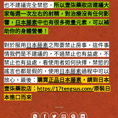
也不建議完全禁慾，
所以壹柒藥妝店建議大
家每週一次左右的射精，對治療沒有任何影
響，
日本藤素
中也有很多微量元素，可以補
助你的身體營養！
對於服用
日本藤素
之際要禁止房事，這件事
情我們是不建議的，不過禁止也有益處，不
禁止也有益處，看使用者如何抉擇，禁慾的
謠言也都是假的，使用
日本藤素
過程中可以
放心，最後：
購買
正品日本藤素
，請到日本
壹柒藥妝店：
https://17tengsus.com/
原裝日
本進口而來