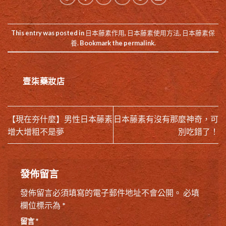
This entry was posted in
日本藤素作用
,
日本藤素使用方法
,
日本藤素保
養
. Bookmark the
permalink
.
壹柒藥妝店
【現在夯什麼】男性日本藤素
日本藤素有沒有那麼神奇，可
增大增粗不是夢
別吃錯了！
發佈留言
發佈留言必須填寫的電子郵件地址不會公開。
必填
欄位標示為
*
留言
*