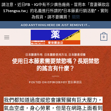
請注意，近日FB、IG中有不少廣告廠商，冒用本「壹妻藥妝店
17tengsu.tw」的名義進行所謂的“日本藤素行銷活動”，實則
為假貨，請不要購買！
關閉
Skip
ADD ANYTHING HERE OR JUST REMOVE IT...
to
content
0
日本藤素作用
,
日本藤素使用方法
,
日本藤素保養
使用日本藤素需要禁慾嗎？長期禁慾
的謠言有什麼？
POSTED ON
07/09/2019
BY
壹柒藥妝店
我們都知道過度縱慾會讓腎臟有巨大壓力，
氣血空虛，身心勞累，但是在網路上面看到