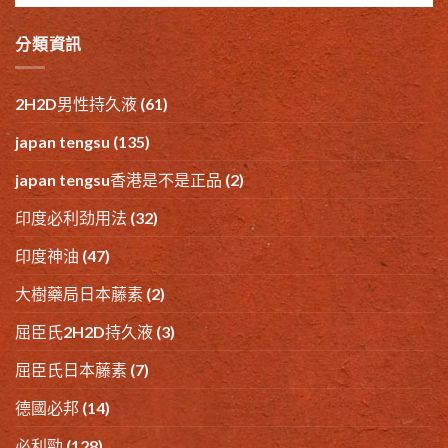
分類資訊
2H2D男性持久液
(61)
japan tengsu
(135)
japan tengsu香港是不是正品
(2)
印度必利劲用法
(32)
印度神油
(47)
大樹藥局日本藤素
(2)
屈臣氏2H2D持久液
(3)
屈臣氏日本藤素
(7)
德國必邦
(14)
必利勁
(128)