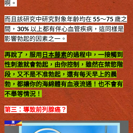
啊。
而且該研究中研究對象年齡均在 55～75 歲之
間，30% 以上都有伴心血管疾病，這同樣是
影響勃起的因素之一。
再說了，服用
日本藤素
的過程中，一接觸到
性刺激就會勃起，由你控制，雖然在禁慾階
段，又不是不准勃起，還有每天早上的晨
勃，都讓你的海綿體有血液流通！也不會有
不舉等情況！
第三：導致前列腺癌？