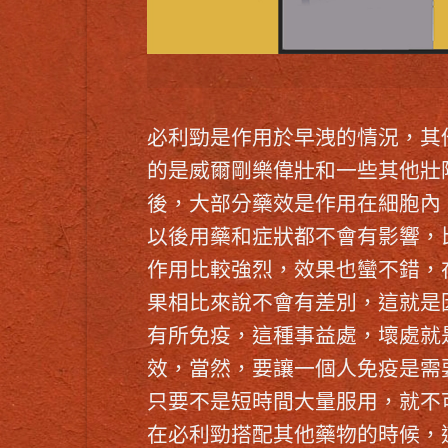
必利勁
是作用於早洩的情況，其
的是
威爾剛
樂偉壯和一些其他壯
後，大部分藥效是作用在細胞內
以後用藥和症狀都不會有影響，
作用比較強烈，效果也蠻不錯，
果相比來說不會有差別，這就是
有所免疫，這種事益處，壞處就
效，當然，要讓一個人免疫是需
只要不是短時間大量服用，就不
在
必利勁
搭配其他藥物的時候，