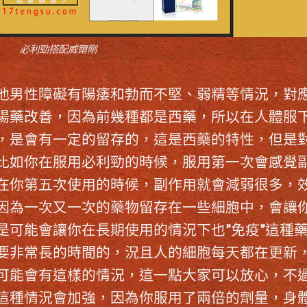
必利勁搭配威爾剛
他男性障礙有陽痿和勃而不堅、弱精等情況，對
陽藥改善，因為前幾種都是西藥，所以在人體服
，是會有一定的留存的，這是西藥的特性，但是
比如你在服用
必利勁
的時候，服用第一次會感覺
在你第五次使用的時候，副作用就會減弱很多，
因為一次又一次的藥物留存在一些細胞中，會讓
是可能會讓你在長期使用的情況下也”免疫”這種
要非常長的時間的，況且人的細胞每天都在更新
可能會有這樣的情況，這一點大家可以放心，不
這種情況會加強，因為你服用了兩倍的劑量，身