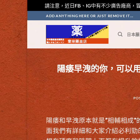
請注意，近日FB、IG中有不少廣告廠商，冒
Skip
ADD ANYTHING HERE OR JUST REMOVE IT...
to
content
日本藤
陽痿早洩的你，可以
PO
陽痿和早洩原本就是”相輔相成
面我們有詳細和大家介紹
必利勁