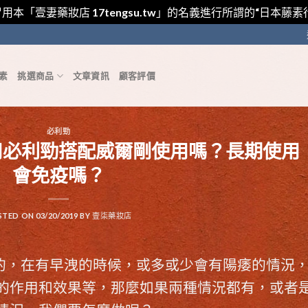
用本「壹妻藥妝店 17tengsu.tw」的名義進行所謂的“日本
素
挑選商品
文章資訊
顧客評價
必利勁
用必利勁搭配威爾剛使用嗎？長期使用
會免疫嗎？
STED ON
03/20/2019
BY
壹柒藥妝店
”的，在有早洩的時候，或多或少會有陽痿的情況
的作用和效果等，那麼如果兩種情況都有，或者