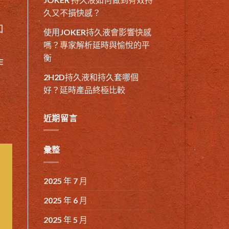
久又不損快感？
如
使用JOKER持久液會影響快感
，
嗎？專家解析延時與愉悅的平
衡
作
2H2D持久液和持久套哪個
好？延時產品終極比較
近期留言
彙整
2025 年 7 月
2025 年 6 月
2025 年 5 月