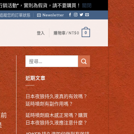
藤素行銷活動”，實則為假貨，請不要購買！
關閉
追蹤您的訂單狀態
Newsletter
0
登入
購物車 /
NT$
0
近期文章
日本夜狼持久液真的有效嗎？
延時噴劑有副作用嗎？
，前
延時噴劑麻木感正常嗎？購買
日本夜狼持久液應注意什麼？
是
JOKER 持久液如何做到有效持