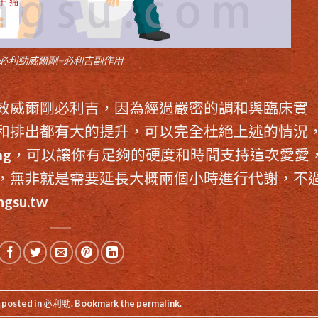
必利勁威爾剛=必利吉副作用
效威爾剛必利吉
，因為經過嚴密的調和與臨床實
和排出都有大的提升，可以完全杜絕上述的情況
mg，可以讓你有足夠的硬度和時間支持這次愛愛
，無非就是需要延長大概兩個小時進行代謝，不
ngsu.tw
 posted in
必利勁
. Bookmark the
permalink
.