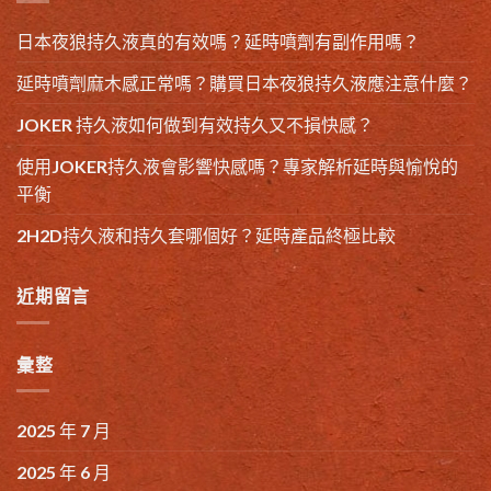
日本夜狼持久液真的有效嗎？延時噴劑有副作用嗎？
延時噴劑麻木感正常嗎？購買日本夜狼持久液應注意什麼？
JOKER 持久液如何做到有效持久又不損快感？
使用JOKER持久液會影響快感嗎？專家解析延時與愉悅的
平衡
2H2D持久液和持久套哪個好？延時產品終極比較
近期留言
彙整
2025 年 7 月
2025 年 6 月