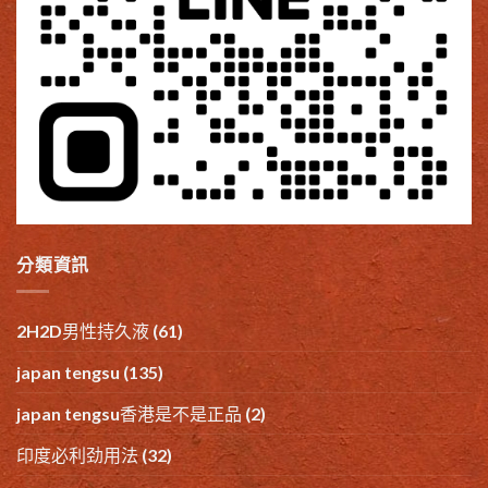
分類資訊
2H2D男性持久液
(61)
japan tengsu
(135)
japan tengsu香港是不是正品
(2)
印度必利劲用法
(32)