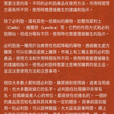
需要注意的是，不同的必利勁產品在使用方法、作用時間等
方面有所不同，使用時應遵循醫生的建議和指示。
除了必利勁，還有其他一些類似的藥物，如雙效犀利士
（Cialis）、維爾菲（Levitra）等，它們的作用方式和必利
勁類似，但成分略有不同，使用時也需要遵循醫生的指示。
必利勁是一種用於
治療男性勃起障礙
的藥物，通過醫生處方
購買，可以在藥店或網上購買。市場上有三種主要的必利勁
產品，使用方法和作用時間有所不同，使用時需要遵循醫生
的建議和指示。使用必利勁時需要注意確保購買的是正品，
並且注意使用方法和注意事項。
相信大多數人都知道必利勁，購買過和使用過，或者沒用過
的，也大多聽說過它的名字。 必利勁在
壯陽藥
中非常有
名。 壯陽藥或者人心的地位，都是排在前幾名的。 一個好
的產品是否知名度與其效果有一定的關係。 房事前提前服
用一粒必利勁，可以提神醒腦，大大延長房事時間。 網上