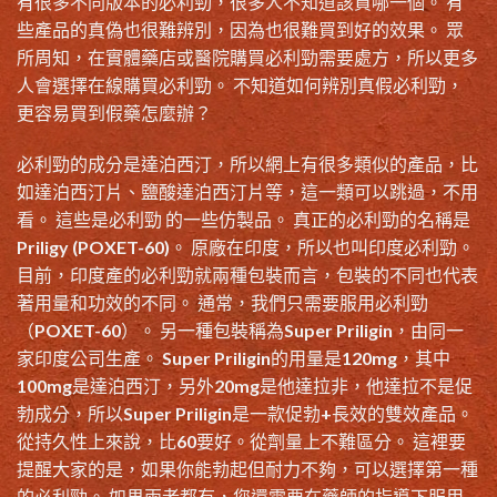
有很多不同版本的必利勁，很多人不知道該買哪一個。 有
些產品的真偽也很難辨別，因為也很難買到好的效果。 眾
所周知，在實體藥店或醫院購買必利勁需要處方，所以更多
人會選擇
在線購買必利勁
。 不知道
如何辨別真假必利勁
，
更容易買到假藥怎麼辦？
必利勁的成分
是達泊西汀，所以網上有很多類似的產品，比
如達泊西汀片、鹽酸達泊西汀片等，這一類可以跳過，不用
看。 這些是必利勁 的一些仿製品。 真正的必利勁的名稱是
Priligy (POXET-60)。 原廠在印度，所以也叫
印度必利勁
。
目前，印度產的必利勁就兩種包裝而言，包裝的不同也代表
著用量和功效的不同。 通常，我們只需要服用
必利勁
（POXET-60
）。 另一種包裝稱為Super Priligin，由同一
家印度公司生產。 Super Priligin的用量是120mg，其中
100mg是達泊西汀，另外20mg是他達拉非，他達拉不是促
勃成分，所以Super Priligin是一款促勃+長效的雙效產品。
從持久性上來說，比60要好。從劑量上不難區分。 這裡要
提醒大家的是，如果你能勃起但耐力不夠，可以選擇第一種
的必利勁。 如果兩者都有，您還需要在藥師的指導下服用