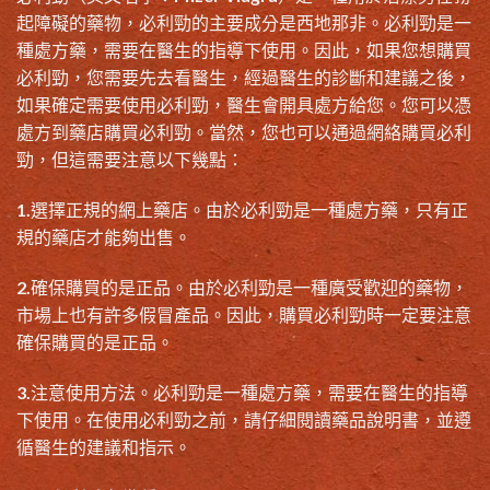
起障礙
的藥物，
必利勁的主要成分
是西地那非。必利勁是一
種處方藥，需要在醫生的指導下使用。因此，如果您想購買
必利勁，您需要先去看醫生，經過醫生的診斷和建議之後，
如果確定需要使用必利勁，醫生會開具處方給您。您可以憑
處方到藥店購買必利勁。當然，您也可以通過
網絡購買必利
勁
，但這需要注意以下幾點：
1.選擇正規的
網上藥店
。由於必利勁是一種處方藥，只有正
規的藥店才能夠出售。
2.確保購買的是正品。由於必利勁是一種廣受歡迎的藥物，
市場上也有許多假冒產品。因此，購買必利勁時一定要注意
確保購買的是正品。
3.注意使用方法。必利勁是一種處方藥，需要在醫生的指導
下使用。在使用必利勁之前，請仔細閱讀藥品說明書，並遵
循醫生的建議和指示。