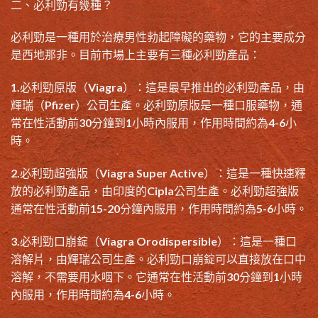
二、
必利勁有幾種
？
必利勁是一種用於治療男性勃起障礙的藥物，它的主要成分
是
西地那非
。目前市場上主要有三種必利勁產品：
1.必利勁原版（Viagra）：這是最早推出的必利勁產品，由
輝瑞（Pfizer）公司生產。必利勁原版是一種口服藥物，通
常在性活動前30分鐘到1小時內服用，作用時間約為4-6小
時。
2.必利勁超強版（Viagra Super Active）：這是一種快速釋
放的
必利勁產品
，由印度的Cipla公司生產。必利勁超強版
通常在性活動前15-20分鐘內服用，作用時間約為5-6小時。
3.必利勁口崩錠（Viagra Orodispersible）：這是一種口
溶解片，由輝瑞公司生產。必利勁口崩錠可以直接放在口中
溶解，不需要用水咽下。它通常在性活動前30分鐘到1小時
內服用，作用時間約為4-6小時。