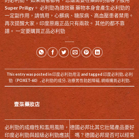
Super Priligy。 必利勁為速效藥 藥物本身會產生必利勁的
一定副作用，請慎用，心髒病、糖尿病、高血壓患者禁用。
再次提醒大家，印度原廠正品只有兩款。 其他的都不靠
譜。 一定要購買正品必利勁
This entry was posted in
印度必利劲用法
and tagged
印度必利勁
,
必利
勁（POXET-60）
,
必利勁的成分
,
治療男性勃起障礙
,
網絡購買必利勁
.
壹柒藥妝店
必利勁的成癮性和濫用風險，
德國必邦比其它壯陽產品要好
印度必利勁與超級必利勁應該
嗎？德國必邦是否可以經常