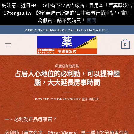
請注意，近日FB、IG中有不少廣告廠商，冒用本「壹妻藥妝店
17tengsu.tw」的名義進行所謂的“日本藤素行銷活動”，實則
為假貨，請不要購買！
關閉
Skip
ADD ANYTHING HERE OR JUST REMOVE IT...
to
content
0
印度必利劲用法
占居人心地位的必利勁，可以提神醒
腦，大大延長房事時間
POSTED ON
04/26/2023
BY
壹柒藥妝店
一、
必利勁正品哪裏買
？
必利勁（英文名字：Pfizer Viagra）是一種用於
治療男性勃