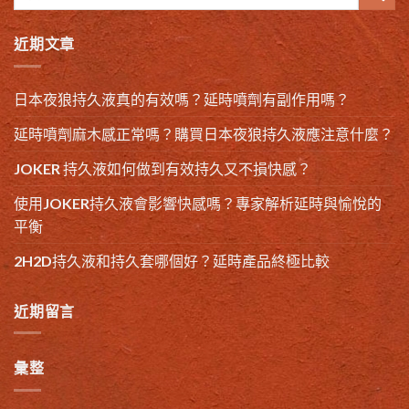
近期文章
日本夜狼持久液真的有效嗎？延時噴劑有副作用嗎？
延時噴劑麻木感正常嗎？購買日本夜狼持久液應注意什麼？
JOKER 持久液如何做到有效持久又不損快感？
使用JOKER持久液會影響快感嗎？專家解析延時與愉悅的
平衡
2H2D持久液和持久套哪個好？延時產品終極比較
近期留言
彙整