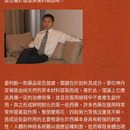
是否屬於健康無害的藥品呢？
要判斷一款藥品是否健康，關鍵在於剖析其成分。華佗神丹
宣稱是由純天然的草本材料提取而成，基於此，理論上它應
該具備一定的治療效果，並且在服用過程中不會產生副作
用。與之形成鮮明對比的是一些西藥，許多西藥在服用時常
常伴隨著副作用，像頭暈眼花、四肢無力等情況屢見不鮮。
造成這些副作用的主要根源在於西藥本身具有較強的刺激
性，人體的神經系統難以適應這種刺激，從而導致身體出現