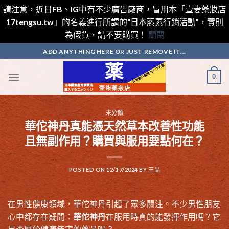
請注意，近日FB、IG中有不少廣告廠商，冒用本「壹妻藥妝店
17tengsu.tw」的名義進行所謂的“日本藤素行銷活動”，實則
為假貨，請不要購買！
關閉
Skip
ADD ANYTHING HERE OR JUST REMOVE IT...
to
content
0
未分類
華佗神丹真能憑天然草本改善性功能
且無副作用？購買與服用要點何在？
POSTED ON
12/17/2024
BY
王晶
在男性健康領域，華佗神丹引起了眾多關注。不少男性朋友
心中都存在疑問：
華佗神丹
在服用時真的能發揮作用嗎？它