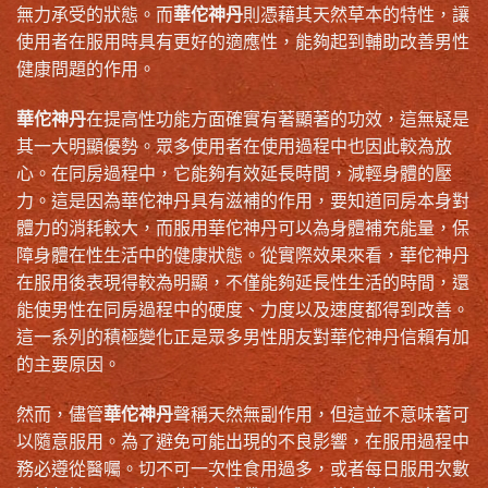
無力承受的狀態。而
華佗神丹
則憑藉其天然草本的特性，讓
使用者在服用時具有更好的適應性，能夠起到輔助改善男性
健康問題的作用。
華佗神丹
在提高性功能方面確實有著顯著的功效，這無疑是
其一大明顯優勢。眾多使用者在使用過程中也因此較為放
心。在同房過程中，它能夠有效延長時間，減輕身體的壓
力。這是因為華佗神丹具有滋補的作用，要知道同房本身對
體力的消耗較大，而服用華佗神丹可以為身體補充能量，保
障身體在性生活中的健康狀態。從實際效果來看，華佗神丹
在服用後表現得較為明顯，不僅能夠延長性生活的時間，還
能使男性在同房過程中的硬度、力度以及速度都得到改善。
這一系列的積極變化正是眾多男性朋友對華佗神丹信賴有加
的主要原因。
然而，儘管
華佗神丹
聲稱天然無副作用，但這並不意味著可
以隨意服用。為了避免可能出現的不良影響，在服用過程中
務必遵從醫囑。切不可一次性食用過多，或者每日服用次數