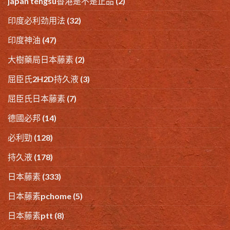
japan tengsu香港是不是正品
(2)
印度必利劲用法
(32)
印度神油
(47)
大樹藥局日本藤素
(2)
屈臣氏2H2D持久液
(3)
屈臣氏日本藤素
(7)
德國必邦
(14)
必利勁
(128)
持久液
(178)
日本藤素
(333)
日本藤素pchome
(5)
日本藤素ptt
(8)