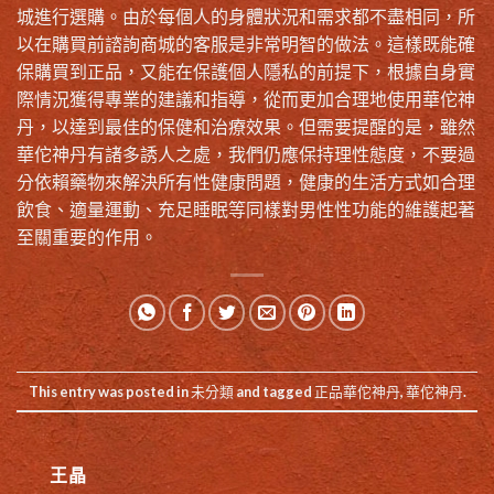
城進行選購。由於每個人的身體狀況和需求都不盡相同，所
以在購買前諮詢商城的客服是非常明智的做法。這樣既能確
保購買到正品，又能在保護個人隱私的前提下，根據自身實
際情況獲得專業的建議和指導，從而更加合理地使用華佗神
丹，以達到最佳的保健和治療效果。但需要提醒的是，雖然
華佗神丹有諸多誘人之處，我們仍應保持理性態度，不要過
分依賴藥物來解決所有性健康問題，健康的生活方式如合理
飲食、適量運動、充足睡眠等同樣對男性性功能的維護起著
至關重要的作用。
This entry was posted in
未分類
and tagged
正品華佗神丹
,
華佗神丹
.
王晶