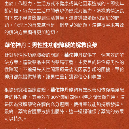
由於工作壓力、生活方式不健康或其他因素造成的。即使年
齡尚輕，每次性生活中的表現仍然感到無力，這樣的情況長
期下來不僅會影響到生活質量，還會導致婚姻和家庭的問
題。心理上的自卑感也是一個常見的問題，這使得尋求有效
的解決方案顯得更加迫切。
華佗神丹：男性性功能障礙的解救良藥
針對男性性功能障礙的問題，
華佗神丹
提供了一個有效的解
決方案。這款藥品由國內藥局研發，主要目的是治療男性的
性障礙。不論是先天性問題還是後天因素引起的困擾，華佗
神丹都能提供幫助，讓男性重新獲得信心和尊嚴。
根據研究和臨床實驗，
華佗神丹
能夠有效改善和恢復陽痿患
者的性功能。其藥效在30分鐘到四個小時之間發揮作用，這
是因為液體藥物在體內充分迴圈，使得藥效能夠持續發揮。
最終，藥物會隨尿液排出體外，這一過程確保了藥物的效果
可以持久。