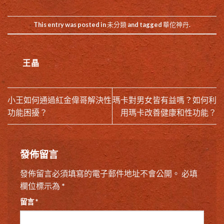
This entry was posted in
未分類
and tagged
華佗神丹
.
王晶
小王如何通過紅金偉哥解決性
瑪卡對男女皆有益嗎？如何利
功能困擾？
用瑪卡改善健康和性功能？
發佈留言
發佈留言必須填寫的電子郵件地址不會公開。
必填
欄位標示為
*
留言
*