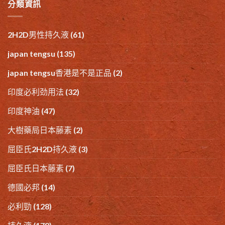
分類資訊
2H2D男性持久液
(61)
japan tengsu
(135)
japan tengsu香港是不是正品
(2)
印度必利劲用法
(32)
印度神油
(47)
大樹藥局日本藤素
(2)
屈臣氏2H2D持久液
(3)
屈臣氏日本藤素
(7)
德國必邦
(14)
必利勁
(128)