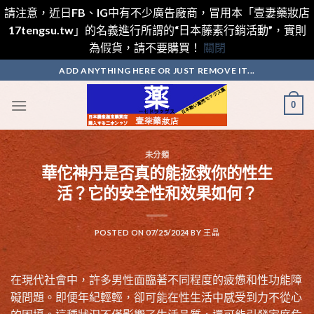
請注意，近日FB、IG中有不少廣告廠商，冒用本「壹妻藥妝店
17tengsu.tw」的名義進行所謂的“日本藤素行銷活動”，實則
為假貨，請不要購買！
關閉
Skip
ADD ANYTHING HERE OR JUST REMOVE IT...
to
content
0
未分類
華佗神丹是否真的能拯救你的性生
活？它的安全性和效果如何？
POSTED ON
07/25/2024
BY
王晶
在現代社會中，許多男性面臨著不同程度的疲憊和性功能障
礙問題。即便年紀輕輕，卻可能在性生活中感受到力不從心