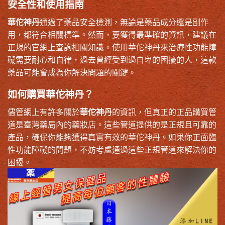
安全性和使用指南
華佗神丹
通過了藥品安全檢測，無論是藥品成分還是副作
用，都符合相關標準。然而，要獲得最準確的資訊，建議在
正規的官網上查詢相關知識。使用華佗神丹來治療性功能障
礙需要耐心和自律，過去曾經受到過自卑的困擾的人，這款
藥品可能會成為你解決問題的關鍵。
如何購買華佗神丹？
儘管網上有許多關於
華佗神丹
的資訊，但真正的正品購買管
道是臺灣藥局內的藥妝店。這些管道提供的是正規且可靠的
產品，確保你能夠獲得真實有效的華佗神丹。如果你正面臨
性功能障礙的問題，不妨考慮通過這些正規管道來解決你的
困擾。