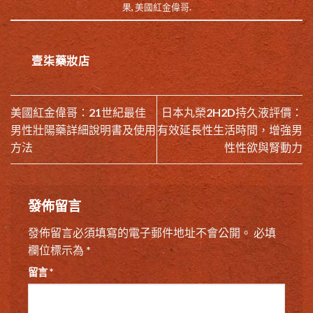
果
,
美國紅金偉哥
.
壹柒藥妝店
美國紅金偉哥：21世紀最佳
日本丸榮2H2D持久液評價：
男性壯陽藥詳細說明書及使用
有效延長性生活時間，增強男
方法
性性欲與腎動力
發佈留言
發佈留言必須填寫的電子郵件地址不會公開。
必填
欄位標示為
*
留言
*