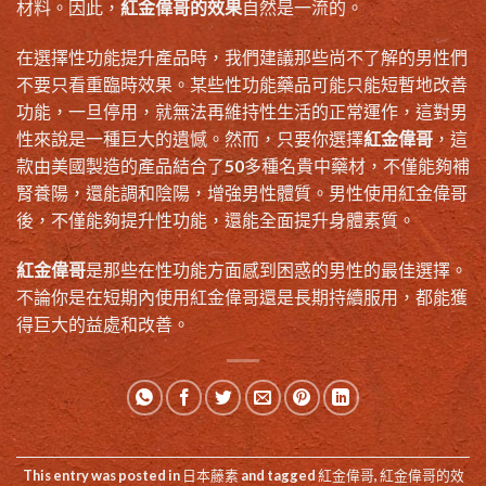
材料。因此，
紅金偉哥的效果
自然是一流的。
在選擇性功能提升產品時，我們建議那些尚不了解的男性們
不要只看重臨時效果。某些性功能藥品可能只能短暫地改善
功能，一旦停用，就無法再維持性生活的正常運作，這對男
性來說是一種巨大的遺憾。然而，只要你選擇
紅金偉哥
，這
款由美國製造的產品結合了50多種名貴中藥材，不僅能夠補
腎養陽，還能調和陰陽，增強男性體質。男性使用紅金偉哥
後，不僅能夠提升性功能，還能全面提升身體素質。
紅金偉哥
是那些在性功能方面感到困惑的男性的最佳選擇。
不論你是在短期內使用紅金偉哥還是長期持續服用，都能獲
得巨大的益處和改善。
This entry was posted in
日本藤素
and tagged
紅金偉哥
,
紅金偉哥的效