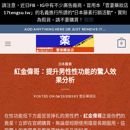
請注意，近日FB、IG中有不少廣告廠商，冒用本「壹妻藥妝店
17tengsu.tw」的名義進行所謂的“日本藤素行銷活動”，實則
為假貨，請不要購買！
關閉
Skip
ADD ANYTHING HERE OR JUST REMOVE IT...
to
content
0
日本藤素
紅金偉哥：提升男性性功能的驚人效
果分析
POSTED ON
06/13/2023
BY
壹柒藥妝店
在性功能低下方面苦苦掙扎的男性們，
紅金偉哥
正是你們的
救星！立即在官網購買，無論是短期使用還是長期服用，這