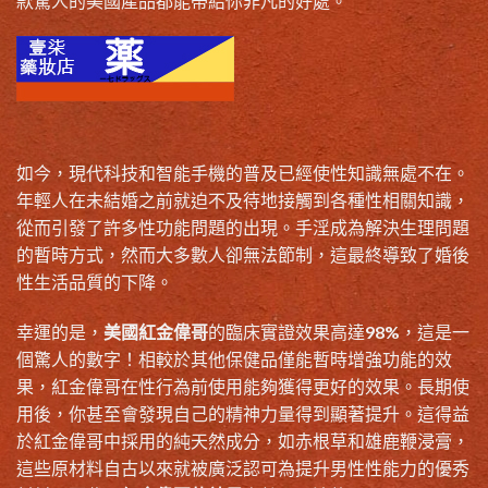
款驚人的美國產品都能帶給你非凡的好處。
如今，現代科技和智能手機的普及已經使性知識無處不在。
年輕人在未結婚之前就迫不及待地接觸到各種性相關知識，
從而引發了許多性功能問題的出現。手淫成為解決生理問題
的暫時方式，然而大多數人卻無法節制，這最終導致了婚後
性生活品質的下降。
幸運的是，
美國紅金偉哥
的臨床實證效果高達98%，這是一
個驚人的數字！相較於其他保健品僅能暫時增強功能的效
果，紅金偉哥在性行為前使用能夠獲得更好的效果。長期使
用後，你甚至會發現自己的精神力量得到顯著提升。這得益
於紅金偉哥中採用的純天然成分，如赤根草和雄鹿鞭浸膏，
這些原材料自古以來就被廣泛認可為提升男性性能力的優秀