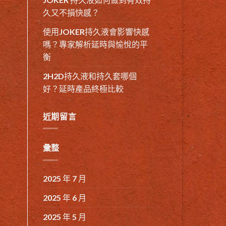
久又不損快感？
使用JOKER持久液會影響快感
嗎？專家解析延時與愉悅的平
衡
2H2D持久液和持久套哪個
好？延時產品終極比較
近期留言
彙整
2025 年 7 月
2025 年 6 月
2025 年 5 月