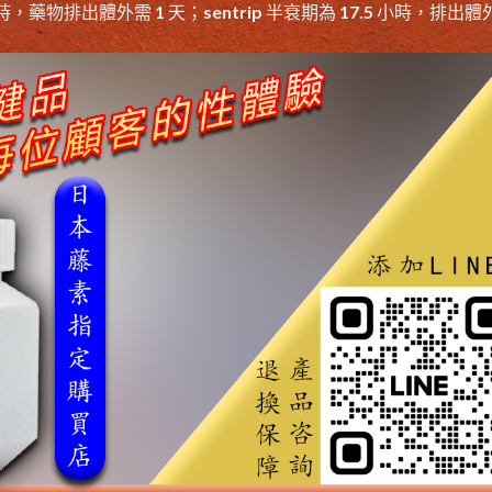
時，藥物排出體外需 1 天；sentrip 半衰期為 17.5 小時，排出體