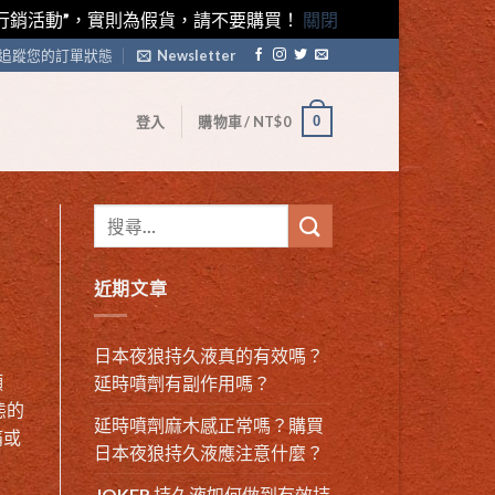
藤素行銷活動”，實則為假貨，請不要購買！
關閉
追蹤您的訂單狀態
Newsletter
0
登入
購物車 /
NT$
0
近期文章
日本夜狼持久液真的有效嗎？
顯
延時噴劑有副作用嗎？
態的
延時噴劑麻木感正常嗎？購買
痛或
日本夜狼持久液應注意什麼？
JOKER 持久液如何做到有效持