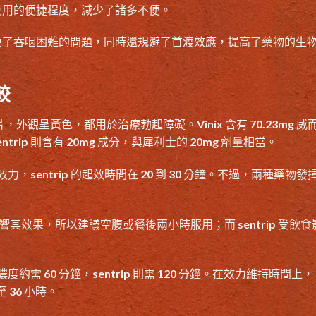
使用的便捷程度，減少了諸多不便。
免了吞咽困難的問題，同時還規避了首渡效應，提高了藥物的生
較
外觀呈黃色，都用於治療勃起障礙。Vinix 含有 70.23mg 威
trip 則含有 20mg 成分，與犀利士的 20mg 劑量相當。
發揮效力，sentrip 的起效時間在 20 到 30 分鐘。不過，兩種藥物發
影響其效果，所以建議空腹或餐後兩小時服用；而 sentrip 受飲食
濃度約需 60 分鐘，
sentrip
則需 120 分鐘。在效力維持時間上，
 至 36 小時。