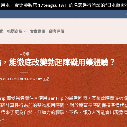
用本「壹妻藥妝店 17tengsu.tw」的名義進行所謂的“日本
素
挑選商品
文章資訊
顧客評價
未分類
強，能徹底改變勃起障礙用藥體驗？
POSTED ON
01/14/2025
BY
王晶
ntrip 備受患者關注。使用 sentrip 的患者回饋，其長效時間優勢
確計算性行為前的藥物服用時間 。對於期望長時間保持準備狀
用時間，帶來了更為自然、無壓力的體驗。不過，部分人可能會出現背
此。