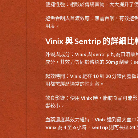
便捷性強：相較於傳統藥物，大大提升了
避免吞咽與首渡效應：無需吞咽，有效避
用度。
Vinix 與 Sentrip 的詳細比
外觀與成分：Vinix 與
sentrip
均為口溶藥片，
成分，其效力等同於傳統的 50mg 劑量；sen
起效時間：Vinix 能在 10 到 20 分鐘內
用都需經歷適當的性刺激。
飲食影響：使用 Vinix 時，脂肪食品可能
響較小。
血藥濃度與效力維持：Vinix 達到最大血中
Vinix 為 4 至 6 小時，sentrip 則可長達 24