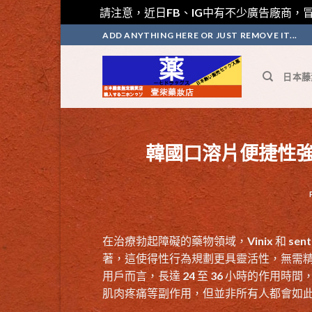
請注意，近日FB、IG中有不少廣告廠商，冒
Skip
ADD ANYTHING HERE OR JUST REMOVE IT...
to
content
日本藤
韓國口溶片便捷性
在治療勃起障礙的藥物領域，
Vinix
和 se
著，這使得性行為規劃更具靈活性，無需精
用戶而言，長達 24 至 36 小時的作
肌肉疼痛等副作用，但並非所有人都會如