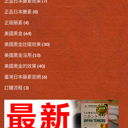
正品日本藤素效果
(7)
正品日本騰素
(8)
正版藤素
(4)
美國黑金
(64)
美國黑金壯陽效果
(30)
美國黑金沒用
(10)
美國黑金的效果
(40)
臺灣日本藤素官網
(6)
訂購流程
(3)