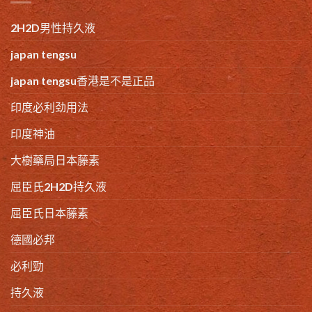
2H2D男性持久液
japan tengsu
japan tengsu香港是不是正品
印度必利劲用法
印度神油
大樹藥局日本藤素
屈臣氏2H2D持久液
屈臣氏日本藤素
德國必邦
必利勁
持久液