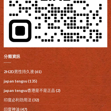
分類資訊
2H2D男性持久液
(61)
japan tengsu
(135)
japan tengsu香港是不是正品
(2)
印度必利劲用法
(32)
印度神油
(47)