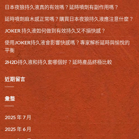
日本夜狼持久液真的有效嗎？延時噴劑有副作用嗎？
延時噴劑麻木感正常嗎？購買日本夜狼持久液應注意什麼？
JOKER 持久液如何做到有效持久又不損快感？
使用JOKER持久液會影響快感嗎？專家解析延時與愉悅的
平衡
2H2D持久液和持久套哪個好？延時產品終極比較
近期留言
彙整
2025 年 7 月
2025 年 6 月