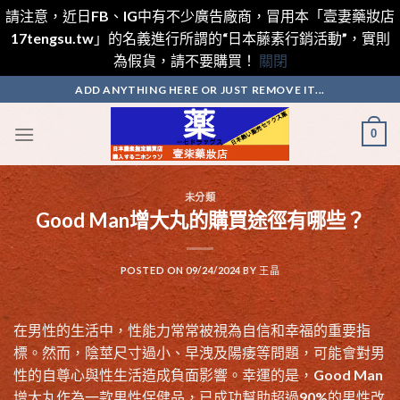
請注意，近日FB、IG中有不少廣告廠商，冒用本「壹妻藥妝店
17tengsu.tw」的名義進行所謂的“日本藤素行銷活動”，實則
為假貨，請不要購買！
關閉
Skip
ADD ANYTHING HERE OR JUST REMOVE IT...
to
content
0
未分類
Good Man增大丸的購買途徑有哪些？
POSTED ON
09/24/2024
BY
王晶
在男性的生活中，性能力常常被視為自信和幸福的重要指
標。然而，陰莖尺寸過小、早洩及陽痿等問題，可能會對男
性的自尊心與性生活造成負面影響。幸運的是，Good Man
增大丸作為一款男性保健品，已成功幫助超過90%的男性改