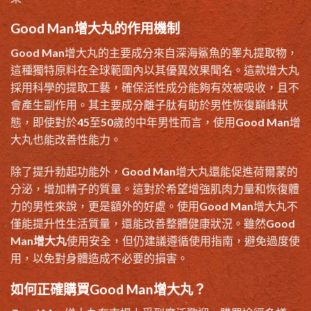
Good Man增大丸的作用機制
Good Man增大丸的主要成分來自深海鯊魚的睾丸提取物，
這種獨特原料在全球範圍內以其優異效果聞名。這款增大丸
採用科學的提取工藝，確保活性成分能夠有效被吸收，且不
會產生副作用。其主要成分離子肽有助於男性恢復巔峰狀
態，即使對於45至50歲的中年男性而言，使用Good Man增
大丸也能改善性能力。
除了提升勃起功能外，Good Man增大丸還能促進荷爾蒙的
分泌，增加精子的質量。這對於希望增強肌肉力量和恢復體
力的男性來說，更是額外的好處。使用Good Man增大丸不
僅能提升性生活質量，還能改善整體健康狀況。雖然
Good
Man增大丸
使用安全，但仍建議遵循使用指南，避免過度使
用，以免對身體造成不必要的損害。
如何正確購買Good Man增大丸？