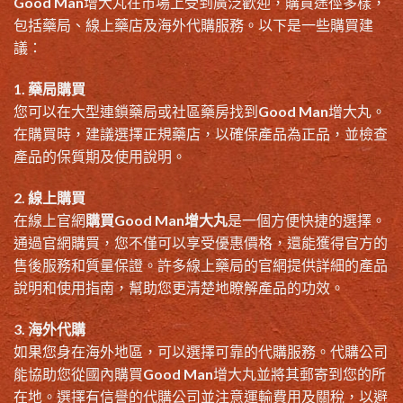
Good Man增大丸在市場上受到廣泛歡迎，購買途徑多樣，
包括藥局、線上藥店及海外代購服務。以下是一些購買建
議：
1. 藥局購買
您可以在大型連鎖藥局或社區藥房找到Good Man增大丸。
在購買時，建議選擇正規藥店，以確保產品為正品，並檢查
產品的保質期及使用說明。
2. 線上購買
在線上官網
購買Good Man增大丸
是一個方便快捷的選擇。
通過官網購買，您不僅可以享受優惠價格，還能獲得官方的
售後服務和質量保證。許多線上藥局的官網提供詳細的產品
說明和使用指南，幫助您更清楚地瞭解產品的功效。
3. 海外代購
如果您身在海外地區，可以選擇可靠的代購服務。代購公司
能協助您從國內購買Good Man增大丸並將其郵寄到您的所
在地。選擇有信譽的代購公司並注意運輸費用及關稅，以避