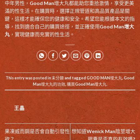
中年男性，Good Man增大丸都能助您重拾激情，享受更美
滿的性生活。在購買時，選擇正規管道和高品質產品是關
鍵，這樣才能確保您的健康和安全。希望您能根據本文的指
導，找到適合自己的購買途徑，並正確使用
Good Man增大
丸
，實現健康而充實的性生活。
This entry was posted in
未分類
and tagged
GOOD MAN增大丸
,
Good
Man增大丸的功效
,
購買Good Man增大丸
.
王晶
果凍威而鋼是否會自動引發性
想知道Wenick Man陰莖增大
欲？
膠囊是否真的有效嗎?