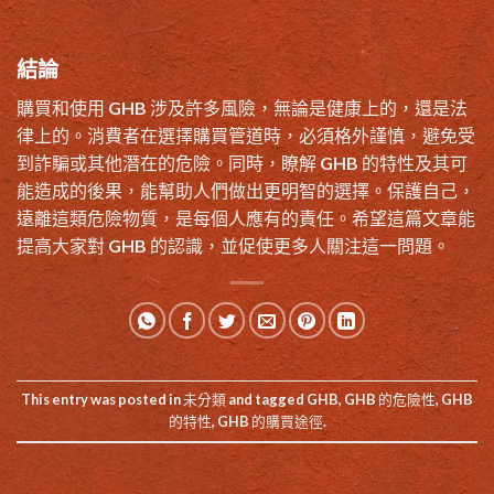
結論
購買和使用 GHB 涉及許多風險，無論是健康上的，還是法
律上的。消費者在選擇購買管道時，必須格外謹慎，避免受
到詐騙或其他潛在的危險。同時，瞭解 GHB 的特性及其可
能造成的後果，能幫助人們做出更明智的選擇。保護自己，
遠離這類危險物質，是每個人應有的責任。希望這篇文章能
提高大家對
GHB
的認識，並促使更多人關注這一問題。
This entry was posted in
未分類
and tagged
GHB
,
GHB 的危險性
,
GHB
的特性
,
GHB 的購買途徑
.