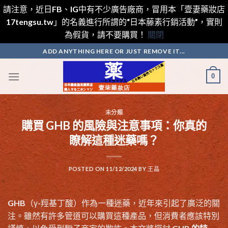
請注意，近日FB、IG中有不少廣告廠商，冒用本「壹妻藥妝店
17tengsu.tw」的名義進行所謂的“日本藤素行銷活動”，實則
為假貨，請不要購買！
關閉
Skip
ADD ANYTHING HERE OR JUST REMOVE IT...
to
content
0
未分類
購買 GHB 的風險與注意事項：你真的
瞭解這種迷藥嗎？
POSTED ON
11/12/2024
BY
王晶
GHB（γ-羥基丁酸）作為一種迷藥，近年來引起了廣泛的關
注。雖然有許多管道可以購買這種產品，但消費者應該特別