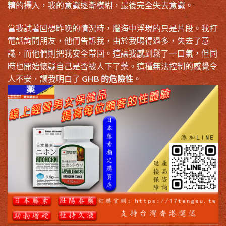
精的攝入，我的意識逐漸模糊，最後完全失去意識。
當我試著回想昨晚的情況時，腦海中浮現的只是片段。我打
電話詢問朋友，他們告訴我，由於我喝得過多，失去了意
識，而他們則把我安全帶回。這讓我感到鬆了一口氣，但同
時也開始懷疑自己是否被人下了藥。這種無法控制的感覺令
人不安，讓我明白了
GHB 的危險性
。