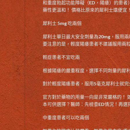
和重度
勃起功能障礙
（
ED，陽痿
）的患者
藥性更溫和！ 價格比原來的犀利士還便宜
犀利士 5mg 吃兩個
犀利士單日最大安全劑量為20mg，服用兩
要注意的是，輕度陽痿患者不建議服用兩
輕症患者不宜吃兩
根據
陽痿的嚴重程度
，選擇不同劑量的犀利
對於輕度陽痿患者，服用5毫克犀利士就完
官方對於藥物的用量一向是非常嚴格的！ 
本可供選擇？醫師：先檢查
ED情況
！再選
中重度患者可以吃兩個