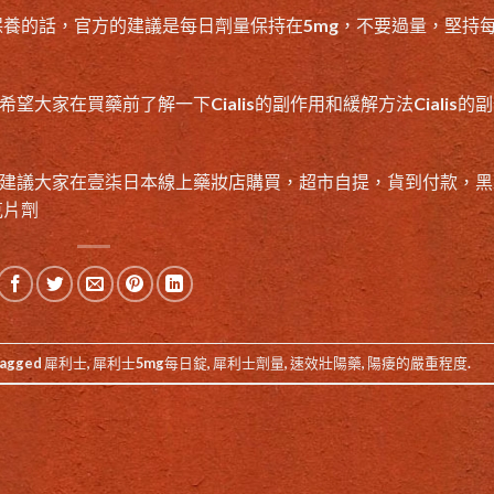
保養的話，官方的建議是每日劑量保持在5mg，不要過量，堅持
望大家在買藥前了解一下Cialis的副作用和緩解方法Cialis的
ts，建議大家在
壹柒日本線上藥妝店
購買，超市自提，貨到付款，黑
毫克片劑
tagged
犀利士
,
犀利士5mg每日錠
,
犀利士劑量
,
速效壯陽藥
,
陽痿的嚴重程度
.