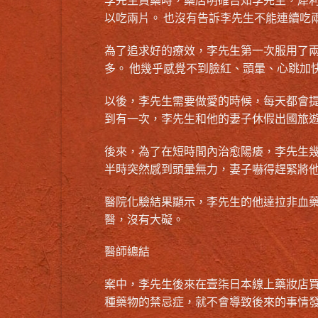
以吃兩片。 也沒有告訴李先生不能連續吃
為了追求好的療效，李先生第一次服用了兩
多。 他幾乎感覺不到臉紅、頭暈、心跳加
以後，李先生需要做愛的時候，每天都會提
到有一次，李先生和他的妻子休假出國旅遊
後來，為了在短時間內治愈陽痿，李先生幾
半時突然感到頭暈無力，妻子嚇得趕緊將
醫院化驗結果顯示，李先生的他達拉非血藥濃
醫，沒有大礙。
醫師總結
案中，李先生後來在
壹柒日本線上藥妝店
種藥物的禁忌症，就不會導致後來的事情