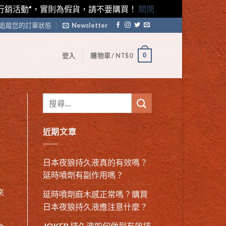
藤素行銷活動”，實則為假貨，請不要購買！
關閉
追蹤您的訂單狀態
Newsletter
0
登入
購物車 /
NT$
0
近期文章
日本夜狼持久液真的有效嗎？
延時噴劑有副作用嗎？
來
延時噴劑麻木感正常嗎？購買
日本夜狼持久液應注意什麼？
JOKER 持久液如何做到有效持