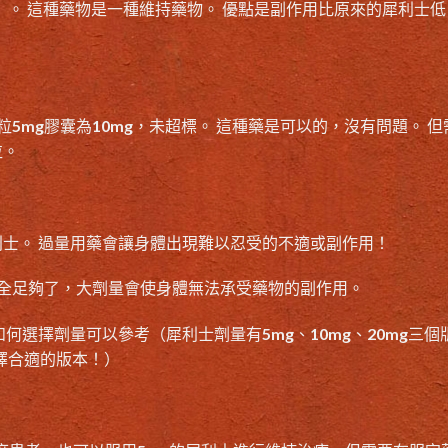
）。 這種藥物是一種維持藥物。 優點是副作用比原來的犀利士低
！
粒5mg膠囊為10mg，未超標。 這種藥是可以的，沒有問題。 但
粒。
士。 過量用藥會讓身體出現難以忍受的不適或副作用！
全足夠了，大劑量會使身體無法承受藥物的副作用。
如何選擇劑量可以參考（
犀利士劑量
有5mg、10mg、20mg三個
擇合適的版本！）