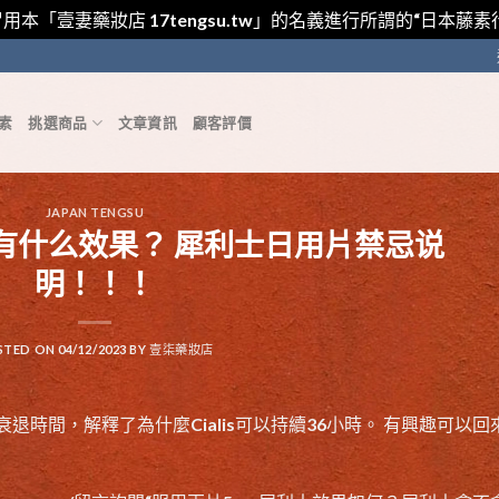
用本「壹妻藥妝店 17tengsu.tw」的名義進行所謂的“日本
素
挑選商品
文章資訊
顧客評價
JAPAN TENGSU
5mg 有什么效果？ 犀利士日用片禁忌说
明！！！
STED ON
04/12/2023
BY
壹柒藥妝店
和衰退時間，解釋了
為什麼Cialis可以持續36小時
。 有興趣可以回