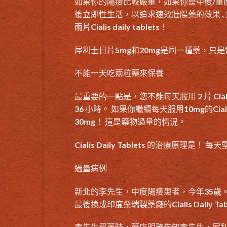
如果你的陽痿比較嚴重，如果你是中度/重
後立即性生活，以追求
速效壯陽藥
的效果 ,
兩片Cialis daily tablets！
犀利士日片5mg和20mg是同一種藥，只
不能一天吃兩粒藥來保養
最重要的一點是，您不能每天服用 2 片 Cia
36 小時。 如果你繼續每天服用10mg的C
30mg！ 這是藥物過量的情況。
Cialis Daily Tablets 的治療
過量病例
新北的李先生，中度陽痿患者，今年35歲。
最後換成印度桑瑞製藥廠的Cialis Daily Tab
李先生買藥時，藥店明確告知李先生，犀利