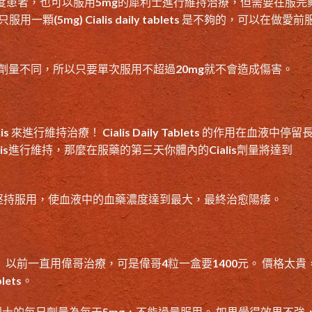
度患者，也可以服用
5mg的犀利士
進行維持治療，但需要在服完
 只服用一顆(5mg) Cialis daily tablets 是不夠的，可以在做愛
是劑量不同，所以只要單次服用不超過20mg就不會造成傷害。
lis 來進行維持治療！
Cialis Daily Tablets
的作用在血液中停留
ialis進行維持，那麼在服藥的第三天你體內的
Cialis劑量
將達到
原理是！ 每天堅持服用，使血液中的血藥濃度達到最大，最終治愈陽痿。
 以前一直用偉哥治療，可是偉哥4粒一盒要1400元。 價格太貴
lets。
士的每日劑量為每天5mg，不能過量服用。 如果覺得效果不強