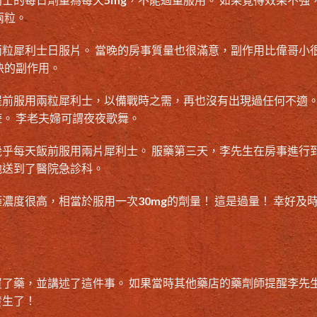
兩粒。
粒犀利士日服片。 當晚的房事質量也很滿意，副作用比偉哥小
快的副作用。
前服用兩粒犀利士，以備戰時之需，再也沒有出現過任何不適。
。 李老夫婦可謂夜夜歌舞。
乎每天飯前服用兩片犀利士。 服藥第三天，李先生在房事進行
他送到了醫院急診科。
度很高，相當於服用一次30mg的劑量！ 這是過量！ 幸好及
買了藥，並講述了這件事。 如果當時其他藥店的藥劑師提醒李先
發生了！