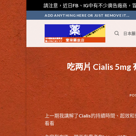
請注意，近日FB、IG中有不少廣告廠商，冒
Skip
ADD ANYTHING HERE OR JUST REMOVE IT...
to
content
日本藤
吃两片 Cialis 
PO
上一期我講解了Cialis的持續時間、起效
看看