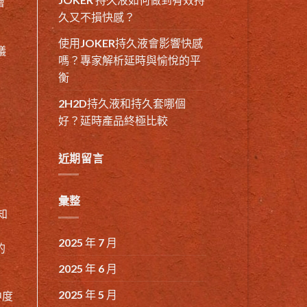
會
久又不損快感？
使用JOKER持久液會影響快感
議
嗎？專家解析延時與愉悅的平
衡
2H2D持久液和持久套哪個
好？延時產品終極比較
近期留言
彙整
就知
2025 年 7 月
的
2025 年 6 月
2025 年 5 月
中度