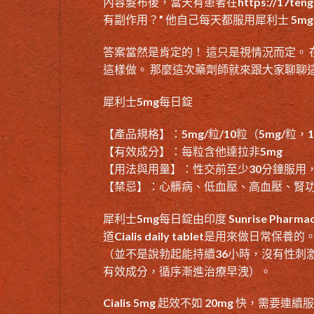
內容髮布後，當天有患者在
https://17ten
有副作用
？” 他自己每天都服用犀利士 5m
答案當然是肯定的！ 這只是視情況而定。
這樣做。 那麼這次藥劑師就來跟大家聊聊
犀利士5mg每日錠
【產品規格】：5mg/粒/10粒（5mg/粒，
【有效成分】：每粒含他達拉非5mg
【用法與用量】：性交前至少30分鐘服用，
【禁忌】：心髒病、低血壓、高血壓、腎功
犀利士5mg每日錠由印度 Sunrise Pharmaceu
道Cialis daily tablet是用來做日常保養的
（並不是說勃起能持續36小時，沒有性刺
有效成分，循序漸進治療早洩）。
Cialis 5mg 起效不如 20mg 快