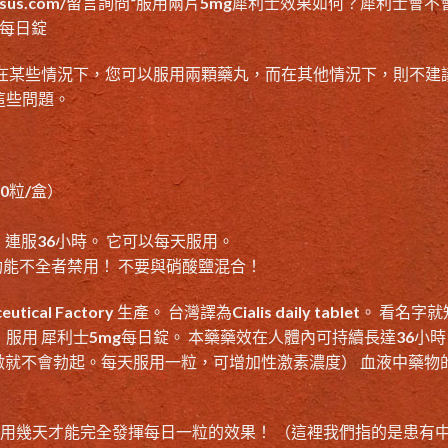
gsus.com/
留言詢問“
服用兩片5mg犀利士效果如何
？
犀利士會不
g每日錠
 在某些情況下，您可以服用兩顆藥丸，而在其他情況下，則不建
這些問題。
10粒/盒）
連服36小時。 它可以每天服用。
能不全者禁用！ 不要與硝酸鹽混合！
tical Factory 生產。 台灣譯為Cialis daily tablet。 看名字
。 服用
犀利士5mg每日錠
。 本藥藥效在人體內可持續長達36小時
激就不會勃起。每天服用一粒，可增加性激素濃度） 血液中藥物
，需要連續服用幾天才能完全發揮每日一粒的效果！ （這裡我們指的是患有