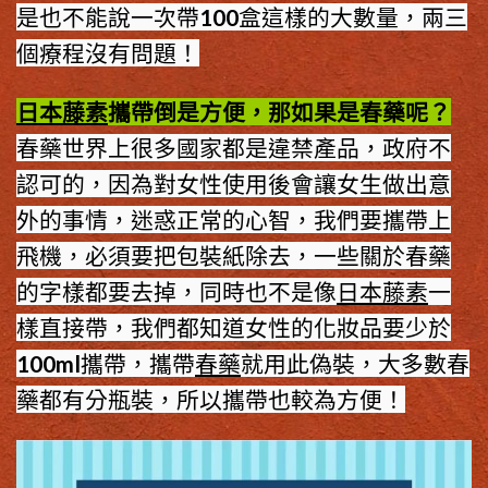
是也不能說一次帶100盒這樣的大數量，兩三
個療程沒有問題！
日本藤素
攜帶倒是方便，那如果是春藥呢？
春藥世界上很多國家都是違禁產品，政府不
認可的，因為對女性使用後會讓女生做出意
外的事情，迷惑正常的心智，我們要攜帶上
飛機，必須要把包裝紙除去，一些關於春藥
的字樣都要去掉，同時也不是像
日本藤素
一
樣直接帶，我們都知道女性的化妝品要少於
100ml攜帶，攜帶
春藥
就用此偽裝，大多數春
藥都有分瓶裝，所以攜帶也較為方便！