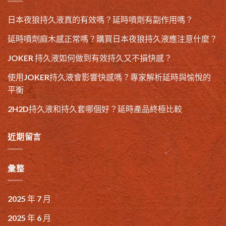
日本夜狼持久液真的有效嗎？延時噴劑有副作用嗎？
延時噴劑麻木感正常嗎？購買日本夜狼持久液應注意什麼？
JOKER 持久液如何做到有效持久又不損快感？
使用JOKER持久液會影響快感嗎？專家解析延時與愉悅的
平衡
2H2D持久液和持久套哪個好？延時產品終極比較
近期留言
彙整
2025 年 7 月
2025 年 6 月