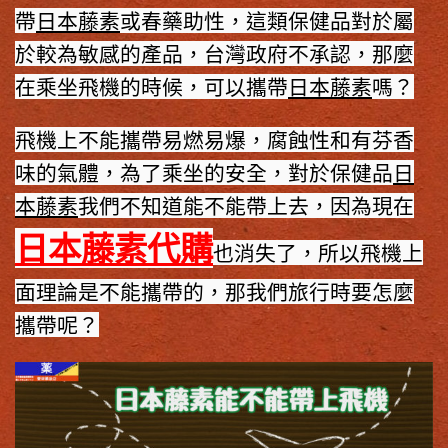
帶
日本藤素
或春藥助性，這類保健品對於屬
於較為敏感的產品，台灣政府不承認，那麼
在乘坐飛機的時候，可以攜帶
日本藤素
嗎？
飛機上不能攜帶易燃易爆，腐蝕性和有芬香
味的氣體，為了乘坐的安全，對於保健品
日
本藤素
我們不知道能不能帶上去，因為現在
日本藤素代購
也消失了，所以飛機上
面理論是不能攜帶的，那我們旅行時要怎麼
攜帶呢？