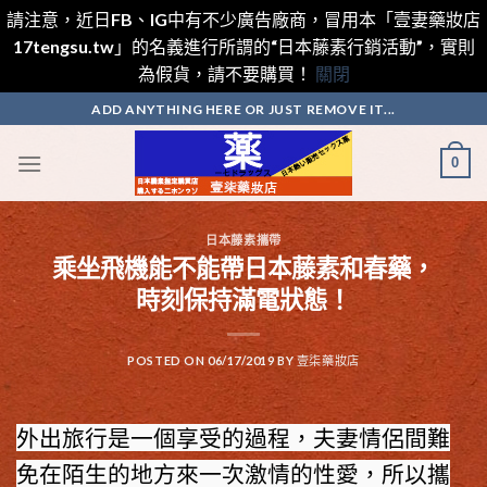
請注意，近日FB、IG中有不少廣告廠商，冒用本「壹妻藥妝店
17tengsu.tw」的名義進行所謂的“日本藤素行銷活動”，實則
為假貨，請不要購買！
關閉
Skip
ADD ANYTHING HERE OR JUST REMOVE IT...
to
content
0
日本藤素攜帶
乘坐飛機能不能帶日本藤素和春藥，
時刻保持滿電狀態！
POSTED ON
06/17/2019
BY
壹柒藥妝店
外出旅行是一個享受的過程，夫妻情侶間難
免在陌生的地方來一次激情的性愛，所以攜