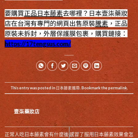
要購買
正品日本藤素
去哪裡？日本壹柒藥妝
店在台灣有專門的網頁出售原裝
騰素
，正品
原裝未拆封，外層保護膜包裹，購買鏈接：
https://17tengsus.com/
This entry was posted in
日本藤素攜帶
. Bookmark the
permalink
.
壹柒藥妝店
正常人吃日本藤素會有什麼後
感冒了服用日本藤素效果會怎