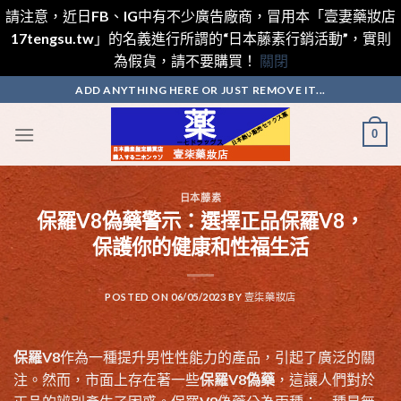
請注意，近日FB、IG中有不少廣告廠商，冒用本「壹妻藥妝店
17tengsu.tw」的名義進行所謂的“日本藤素行銷活動”，實則
為假貨，請不要購買！
關閉
Skip
ADD ANYTHING HERE OR JUST REMOVE IT...
to
content
0
日本藤素
保羅V8偽藥警示：選擇正品保羅V8，
保護你的健康和性福生活
POSTED ON
06/05/2023
BY
壹柒藥妝店
保羅V8
作為一種提升男性性能力的產品，引起了廣泛的關
注。然而，市面上存在著一些
保羅V8偽藥
，這讓人們對於