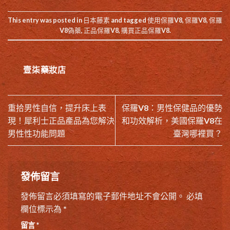
This entry was posted in
日本藤素
and tagged
使用保羅V8
,
保羅V8
,
保羅
V8偽藥
,
正品保羅V8
,
購買正品保羅V8
.
壹柒藥妝店
重拾男性自信，提升床上表
保羅V8：男性保健品的優勢
現！犀利士正品產品為您解決
和功效解析，美國保羅V8在
男性性功能問題
臺灣哪裡買？
發佈留言
發佈留言必須填寫的電子郵件地址不會公開。
必填
欄位標示為
*
留言
*