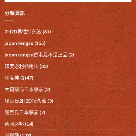
分類資訊
2H2D男性持久液
(61)
japan tengsu
(135)
japan tengsu香港是不是正品
(2)
印度必利劲用法
(32)
印度神油
(47)
大樹藥局日本藤素
(2)
屈臣氏2H2D持久液
(3)
屈臣氏日本藤素
(7)
德國必邦
(14)
必利勁
(128)