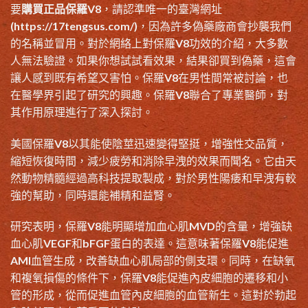
要
購買正品保羅V8
，請認準唯一的臺灣網址
(
https://17tengsus.com/
)，因為許多偽藥廠商會抄襲我們
的名稱並冒用。對於網絡上對保羅V8功效的介紹，大多數
人無法驗證。如果你想試試看效果，結果卻買到偽藥，這會
讓人感到既有希望又害怕。保羅V8在男性間常被討論，也
在醫學界引起了研究的興趣。保羅V8聯合了專業醫師，對
其作用原理進行了深入探討。
美國保羅V8以其能使陰莖迅速變得堅挺，增強性交品質，
縮短恢復時間，減少疲勞和消除早洩的效果而聞名。它由天
然動物精髓經過高科技提取製成，對於男性陽痿和早洩有較
強的幫助，同時還能補精和益腎。
研究表明，保羅V8能明顯增加血心肌MVD的含量，增強缺
血心肌VEGF和bFGF蛋白的表達。這意味著保羅V8能促進
AMI血管生成，改善缺血心肌局部的側支環。同時，在缺氧
和複氧損傷的條件下，保羅V8能促進內皮細胞的遷移和小
管的形成，從而促進血管內皮細胞的血管新生。這對於勃起