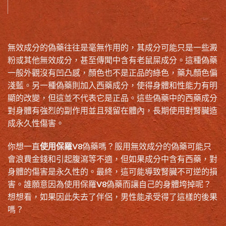
無效成分的偽藥往往是毫無作用的，其成分可能只是一些澱
粉或其他無效成分，甚至傳聞中含有老鼠屎成分。這種偽藥
一般外觀沒有凹凸感，顏色也不是正品的綠色，藥丸顏色偏
淺藍。另一種偽藥則加入西藥成分，使得身體和性能力有明
顯的改變，但這並不代表它是正品。這些偽藥中的西藥成分
對身體有強烈的副作用並且殘留在體內，長期使用對腎臟造
成永久性傷害。
你想一直
使用保羅V8
偽藥嗎？服用無效成分的偽藥可能只
會浪費金錢和引起腹瀉等不適，但如果成分中含有西藥，對
身體的傷害是永久性的。最終，這可能導致腎臟不可逆的損
害。誰願意因為使用保羅V8偽藥而讓自己的身體垮掉呢？
想想看，如果因此失去了伴侶，男性能承受得了這樣的後果
嗎？