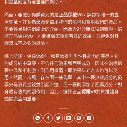
和陰莖硬度有著重要的幫助。
然而，要確保你購買到的是
正品保羅V8
，請認準唯一的臺
灣網址。許多偽藥廠商盜用我們的名稱和冒用我們的產品。
不要輕易相信網絡上的介紹，因為大部分無法得到驗證。選
擇正品保羅V8，才能確保您獲得有效的效果，並避免對身
體造成不必要的風險。
綜上所述，保羅V8是一種有效提升男性性能力的產品。它
的成分純中草藥，不含任何激素和西藥成分，因此在治療過
程中溫和不刺激，副作用微弱，即使是年老之人也可以使
用。然而，市場上存在著一些偽藥，其中一種無效成分的偽
藥只是浪費金錢並引起不適，另一種則添加了西藥成分，對
身體有強烈的副作用。因此，選擇正品
保羅V8
對於維護身
體健康至關重要。