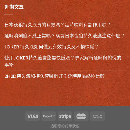
近期文章
日本夜狼持久液真的有效嗎？延時噴劑有副作用嗎？
延時噴劑麻木感正常嗎？購買日本夜狼持久液應注意什麼？
JOKER 持久液如何做到有效持久又不損快感？
使用JOKER持久液會影響快感嗎？專家解析延時與愉悅的
平衡
2H2D持久液和持久套哪個好？延時產品終極比較
追蹤您的訂單狀態