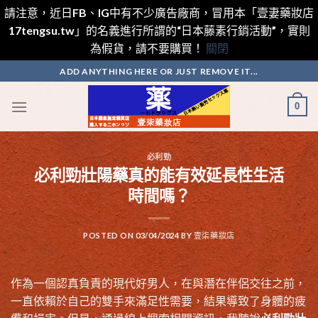
請注意，近日FB、IG中有不少廣告廠商，冒用本「壹妻藥妝店
17tengsu.tw」的名義進行所謂的“日本藤素行銷活動”，實則
為假貨，請不要購買！
關閉
Skip
ADD ANYTHING HERE OR JUST REMOVE IT...
to
content
0
必利勁
必利勁壯陽藥真的能有效延長性生活
時間嗎？
POSTED ON
03/04/2024
BY
壹柒藥妝店
作為一個認真負責的現代好男人，在與潛在伴侶交往之前，
一直依賴於自己的雙手來滿足性需要，結果導致了身體的疲