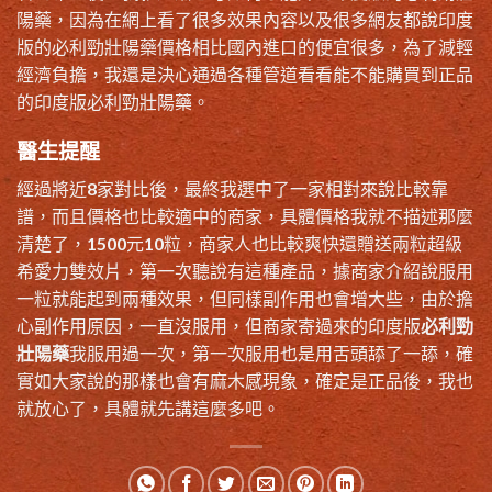
陽藥，因為在網上看了很多效果內容以及很多網友都說印度
版的必利勁壯陽藥價格相比國內進口的便宜很多，為了減輕
經濟負擔，我還是決心通過各種管道看看能不能購買到正品
的印度版必利勁壯陽藥。
醫生提醒
經過將近8家對比後，最終我選中了一家相對來說比較靠
譜，而且價格也比較適中的商家，具體價格我就不描述那麼
清楚了，1500元10粒，商家人也比較爽快還贈送兩粒超級
希愛力雙效片，第一次聽說有這種產品，據商家介紹說服用
一粒就能起到兩種效果，但同樣副作用也會增大些，由於擔
心副作用原因，一直沒服用，但商家寄過來的印度版
必利勁
壯陽藥
我服用過一次，第一次服用也是用舌頭舔了一舔，確
實如大家說的那樣也會有麻木感現象，確定是正品後，我也
就放心了，具體就先講這麼多吧。