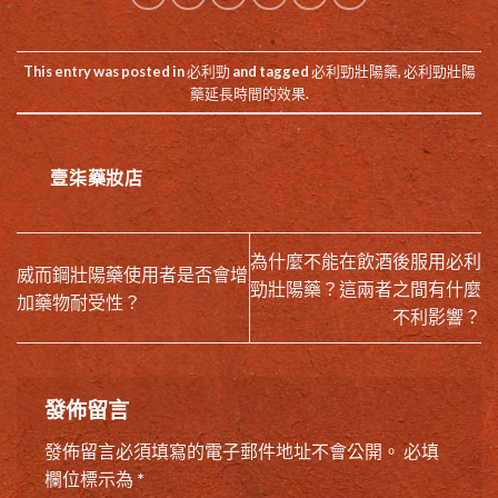
This entry was posted in
必利勁
and tagged
必利勁壯陽藥
,
必利勁壯陽
藥延長時間的效果
.
壹柒藥妝店
為什麼不能在飲酒後服用必利
威而鋼壯陽藥使用者是否會增
勁壯陽藥？這兩者之間有什麼
加藥物耐受性？
不利影響？
發佈留言
發佈留言必須填寫的電子郵件地址不會公開。
必填
欄位標示為
*