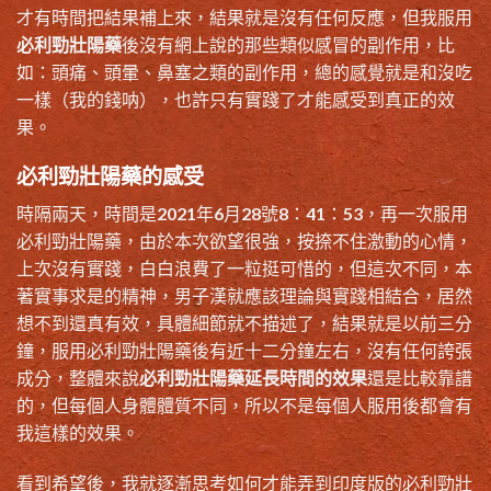
才有時間把結果補上來，結果就是沒有任何反應，但我服用
必利勁壯陽藥
後沒有網上說的那些類似感冒的副作用，比
如：頭痛、頭暈、鼻塞之類的副作用，總的感覺就是和沒吃
一樣（我的錢呐），也許只有實踐了才能感受到真正的效
果。
必利勁壯陽藥的感受
時隔兩天，時間是2021年6月28號8：41：53，再一次服用
必利勁壯陽藥，由於本次欲望很強，按捺不住激動的心情，
上次沒有實踐，白白浪費了一粒挺可惜的，但這次不同，本
著實事求是的精神，男子漢就應該理論與實踐相結合，居然
想不到還真有效，具體細節就不描述了，結果就是以前三分
鐘，服用必利勁壯陽藥後有近十二分鐘左右，沒有任何誇張
成分，整體來說
必利勁壯陽藥延長時間的效果
還是比較靠譜
的，但每個人身體體質不同，所以不是每個人服用後都會有
我這樣的效果。
看到希望後，我就逐漸思考如何才能弄到印度版的必利勁壯