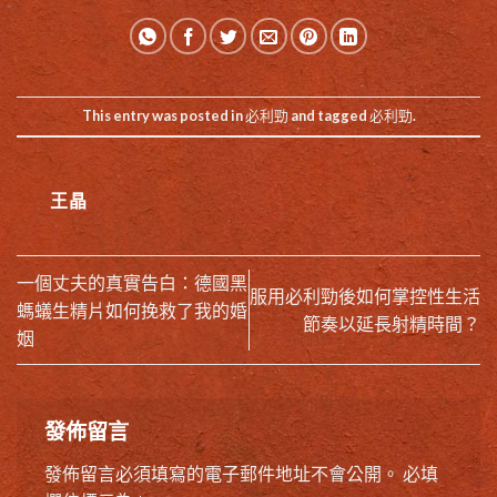
This entry was posted in
必利勁
and tagged
必利勁
.
王晶
一個丈夫的真實告白：德國黑
服用必利勁後如何掌控性生活
螞蟻生精片如何挽救了我的婚
節奏以延長射精時間？
姻
發佈留言
發佈留言必須填寫的電子郵件地址不會公開。
必填