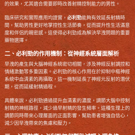
的效果，尤其適合需要即時改善射精控制能力的男性。
臨床研究和實際應用均證實，
必利勁
能夠有效延長射精時
間，幫助男性更好地掌控性生活節奏，從而提升性生活滿意
度和伴侶的親密感。這使得必利勁成為解決早洩問題的重要
藥物選擇。
二、必利勁的作用機制：從神經系統層面解析
早洩的產生與大腦神經系統密切相關，涉及神經反射調控和
情緒激動等多重因素。必利勁的核心作用在於抑制中樞神經
系統中血清素的再攝取，這一機制延長了神經元反射的潛伏
期，從而延緩射精過程。
具體來說，必利勁通過提升血清素的濃度，調節大腦中控制
射精的神經路徑，減少過早射精的發生頻率。這種生理上的
調節同時帶來心理層面的正面影響，幫助患者增強自信心，
減少因早洩帶來的焦慮和壓力。