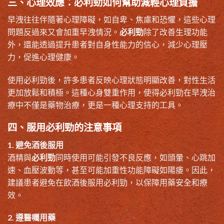
三、心理效應：必利勁如何幫助減輕心理負擔
早洩往往伴隨著心理障礙，如自卑、焦慮和恐懼，這些心理
問題反過來又會加重早洩情況。
必利勁
除了改善生理功能
外，還能透過提升患者對自身性能力的信心，減少心理壓
力，促進心理健康。
使用必利勁後，許多患者反映心理狀態明顯改善，對性生活
更加放鬆和積極。這種心身雙重作用，使得必利勁在早洩治
療中不僅是藥物治療，更是一種心理支持的工具。
四、服用必利勁的注意事項
1. 避免酒後服用
酒精與
必利勁
同時使用可能引發不良反應，如頭暈、心跳加
速、血壓波動等，甚至可能加重性功能障礙如陽痿。因此，
建議患者避免在飲酒後服用必利勁，以保障用藥安全和療
效。
2. 遵醫囑用藥