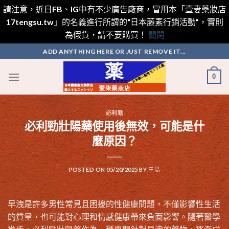
請注意，近日FB、IG中有不少廣告廠商，冒用本「壹妻藥妝店
17tengsu.tw」的名義進行所謂的“日本藤素行銷活動”，實則
為假貨，請不要購買！
關閉
Skip
ADD ANYTHING HERE OR JUST REMOVE IT...
to
content
0
必利勁
必利勁壯陽藥使用後無效，可能是什
麼原因？
POSTED ON
05/20/2025
BY
王晶
早洩是許多男性常見且困擾的性健康問題，不僅影響性生活
的質量，也可能對心理和情感健康帶來負面影響。隨著醫學