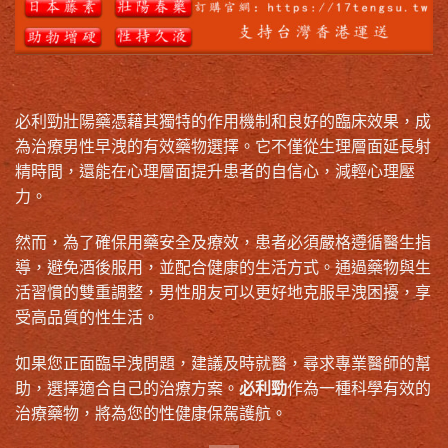
必利勁壯陽藥憑藉其獨特的作用機制和良好的臨床效果，成
為治療男性早洩的有效藥物選擇。它不僅從生理層面延長射
精時間，還能在心理層面提升患者的自信心，減輕心理壓
力。
然而，為了確保用藥安全及療效，患者必須嚴格遵循醫生指
導，避免酒後服用，並配合健康的生活方式。通過藥物與生
活習慣的雙重調整，男性朋友可以更好地克服早洩困擾，享
受高品質的性生活。
如果您正面臨早洩問題，建議及時就醫，尋求專業醫師的幫
助，選擇適合自己的治療方案。
必利勁
作為一種科學有效的
治療藥物，將為您的性健康保駕護航。