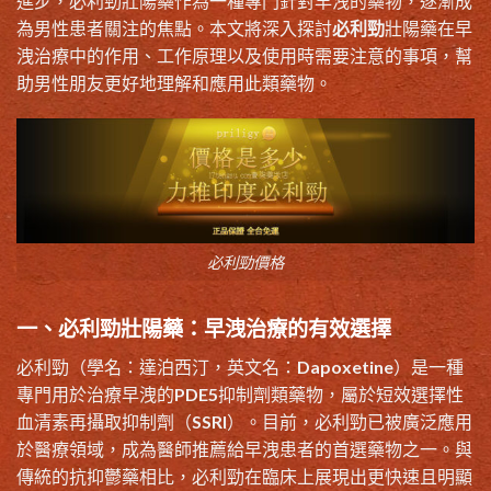
進步，必利勁壯陽藥作為一種專門針對早洩的藥物，逐漸成
為男性患者關注的焦點。本文將深入探討
必利勁
壯陽藥在早
洩治療中的作用、工作原理以及使用時需要注意的事項，幫
助男性朋友更好地理解和應用此類藥物。
必利勁價格
一、必利勁壯陽藥：早洩治療的有效選擇
必利勁（學名：達泊西汀，英文名：Dapoxetine）是一種
專門用於治療早洩的PDE5抑制劑類藥物，屬於短效選擇性
血清素再攝取抑制劑（SSRI）。目前，必利勁已被廣泛應用
於醫療領域，成為醫師推薦給早洩患者的首選藥物之一。與
傳統的抗抑鬱藥相比，必利勁在臨床上展現出更快速且明顯