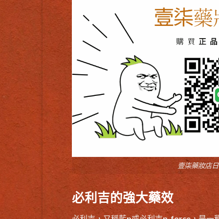
壹柒藥妝店日
必利吉的強大藥效
必利吉，又稱藍p或必利吉p-force，是