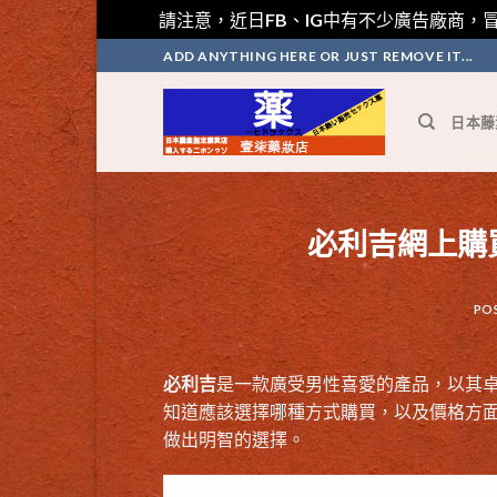
請注意，近日FB、IG中有不少廣告廠商，冒
Skip
ADD ANYTHING HERE OR JUST REMOVE IT...
to
content
日本藤
必利吉網上購
PO
必利吉
是一款廣受男性喜愛的產品，以其
知道應該選擇哪種方式購買，以及價格方
做出明智的選擇。