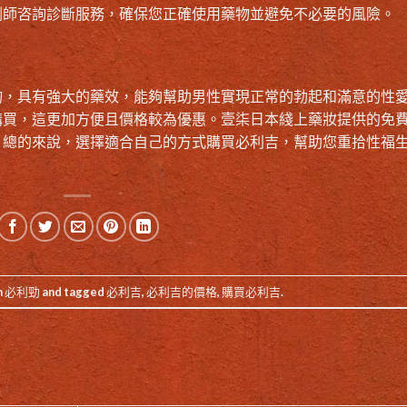
劑師咨詢診斷服務，確保您正確使用藥物並避免不必要的風險。
物，具有強大的藥效，能夠幫助男性實現正常的勃起和滿意的性
購買，這更加方便且價格較為優惠。壹柒日本綫上藥妝提供的免
。總的來說，選擇適合自己的方式購買必利吉，幫助您重拾性福
n
必利勁
and tagged
必利吉
,
必利吉的價格
,
購買必利吉
.