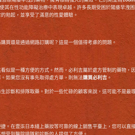
功效使其在性功能障礙治療中表現卓越。許多長期受困於陽痿早洩困
常的勃起，並享受了滿意的性愛體驗。
局購買還是通過網路訂購呢？這是一個值得考慮的問題。
這看似是一種方便的方式。然而，必利吉屬於處方管制的藥物，
單。如果您沒有事先取得處方單，則無法
購買必利吉
。
醫生診斷和排隊取藥。對於一些忙碌的顧客來說，這可能不是最
便捷。在壹柒日本綫上藥妝等可靠的線上銷售平臺上，您可以直
不想受到醫院排隊和診斷的人提供了方便。