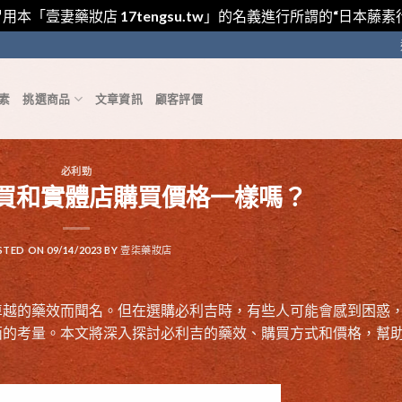
用本「壹妻藥妝店 17tengsu.tw」的名義進行所謂的“日本
素
挑選商品
文章資訊
顧客評價
必利勁
買和實體店購買價格一樣嗎？
STED ON
09/14/2023
BY
壹柒藥妝店
卓越的藥效而聞名。但在選購必利吉時，有些人可能會感到困惑
面的考量。本文將深入探討必利吉的藥效、購買方式和價格，幫