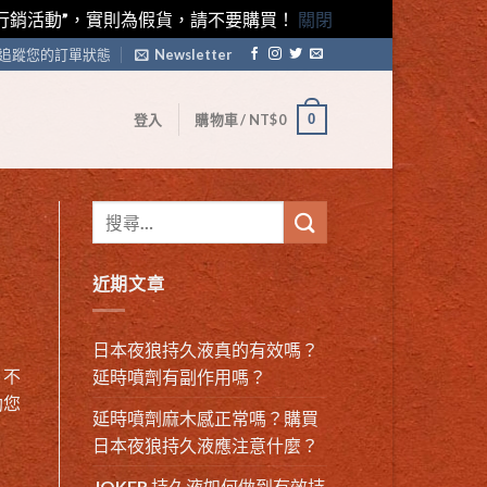
藤素行銷活動”，實則為假貨，請不要購買！
關閉
追蹤您的訂單狀態
Newsletter
0
登入
購物車 /
NT$
0
近期文章
日本夜狼持久液真的有效嗎？
，不
延時噴劑有副作用嗎？
助您
延時噴劑麻木感正常嗎？購買
日本夜狼持久液應注意什麼？
JOKER 持久液如何做到有效持