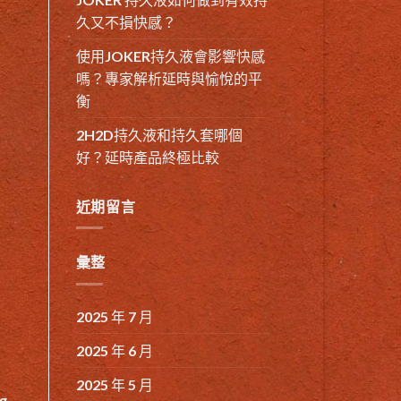
久又不損快感？
使用JOKER持久液會影響快感
嗎？專家解析延時與愉悅的平
衡
2H2D持久液和持久套哪個
好？延時產品終極比較
近期留言
彙整
2025 年 7 月
2025 年 6 月
2025 年 5 月
g