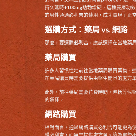
持久延時+100mg助勃增硬，這種雙層
的男性通過必利吉的使用，成功實現了正
選購方式：藥局 vs. 網路
那麼，要選購
必利吉
，應該選擇在當地藥
藥局購買
許多人習慣性地前往當地藥局購買藥物，
在藥局購買時需要提供由醫生開具的處方
此外，前往藥局需要花費時間，包括等候
的選擇。
網路購買
相對而言，通過網路購買必利吉可能更為
購必利吉，而無需提供處方單。這為那些