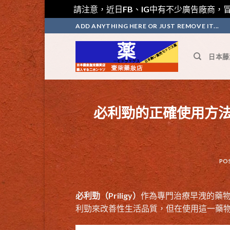
請注意，近日FB、IG中有不少廣告廠商，冒
Skip
ADD ANYTHING HERE OR JUST REMOVE IT...
to
content
日本藤
必利勁的正確使用方
PO
必利勁（Priligy）
作為專門治療早洩的藥
利勁來改善性生活品質，但在使用這一藥