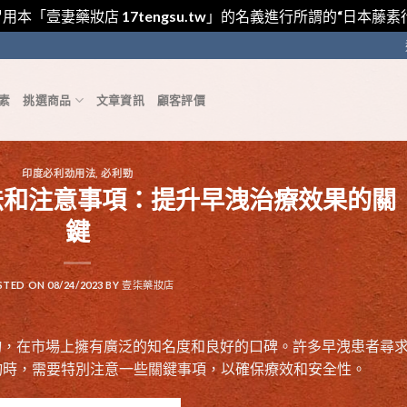
用本「壹妻藥妝店 17tengsu.tw」的名義進行所謂的“日本
素
挑選商品
文章資訊
顧客評價
印度必利劲用法
,
必利勁
法和注意事項：提升早洩治療效果的關
鍵
STED ON
08/24/2023
BY
壹柒藥妝店
物，在市場上擁有廣泛的知名度和良好的口碑。許多早洩患者尋
物時，需要特別注意一些關鍵事項，以確保療效和安全性。