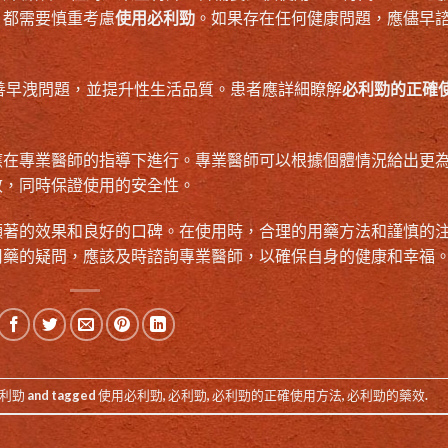
，都需要慎重考慮
使用必利勁
。如果存在任何健康問題，應儘早
善早洩問題，並提升性生活品質。患者應詳細瞭解
必利勁的正確
應在專業醫師的指導下進行。專業醫師可以根據個體情況給出更
效，同時保證使用的安全性。
顯著的效果和良好的口碑。在使用時，合理的用藥方法和謹慎的
用藥的疑問，應該及時諮詢專業醫師，以確保自身的健康和幸福
利勁
and tagged
使用必利勁
,
必利勁
,
必利勁的正確使用方法
,
必利勁的藥效
.