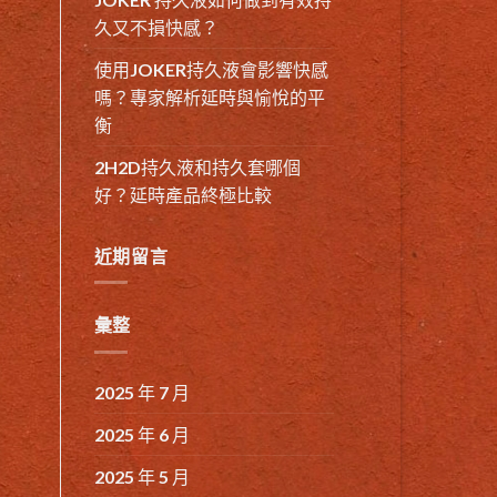
久又不損快感？
使用JOKER持久液會影響快感
嗎？專家解析延時與愉悅的平
衡
2H2D持久液和持久套哪個
好？延時產品終極比較
近期留言
彙整
2025 年 7 月
2025 年 6 月
2025 年 5 月