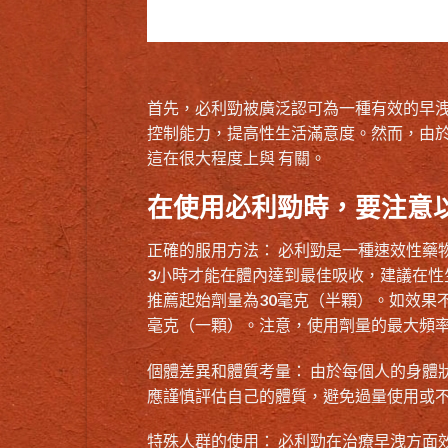
首先，必利勁被廣泛認可為一種有效的早洩
控制能力，提高性生活滿意度。然而，由
這在很大程度上與
有關。
在使用必利勁時，要注意
正確的服用方法： 必利勁是一種速效性藥
3小時才能在體內達到最佳吸收，建議在性生
推薦起始劑量為30毫克（半顆）。如效果
毫克（一顆）。注意，使用劑量的最大頻率
個體差異和體質考量： 由於每個人的身體
應謹慎評估自己的體質，避免過量使用或
特殊人群的使用： 必利勁在治療早洩方面