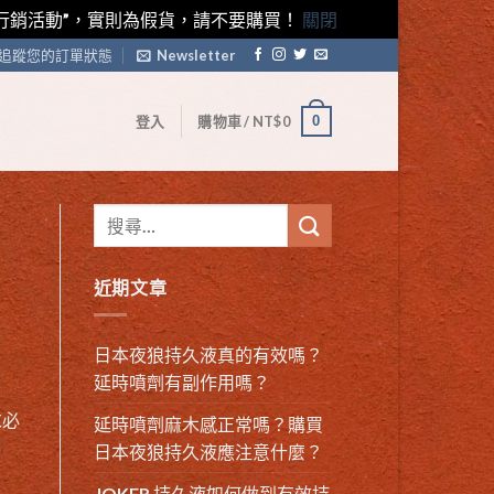
藤素行銷活動”，實則為假貨，請不要購買！
關閉
追蹤您的訂單狀態
Newsletter
0
登入
購物車 /
NT$
0
近期文章
日本夜狼持久液真的有效嗎？
延時噴劑有副作用嗎？
求必
延時噴劑麻木感正常嗎？購買
日本夜狼持久液應注意什麼？
JOKER 持久液如何做到有效持