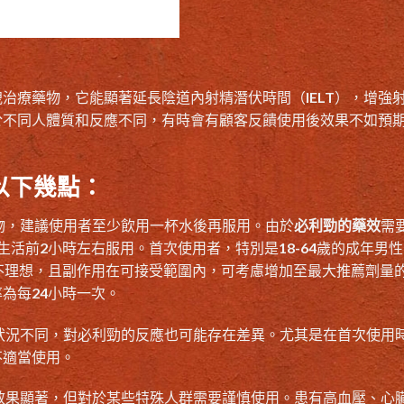
治療藥物，它能顯著延長陰道內射精潛伏時間（IELT），增強
於不同人體質和反應不同，有時會有顧客反饋使用後效果不如預
以下幾點：
物，建議使用者至少飲用一杯水後再服用。由於
必利勁的藥效
需要
活前2小時左右服用。首次使用者，特別是18-64歲的成年男
不理想，且副作用在可接受範圍內，可考慮增加至最大推薦劑量的
為每24小時一次。
狀況不同，對必利勁的反應也可能存在差異。尤其是在首次使用
不適當使用。
效果顯著，但對於某些特殊人群需要謹慎使用。患有高血壓、心