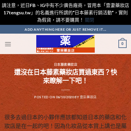
請注意，近日FB、IG中有不少廣告廠商，冒用本「壹妻藥妝店
17tengsu.tw」的名義進行所謂的“日本藤素行銷活動”，實則
為假貨，請不要購買！
關閉
Skip
ADD ANYTHING HERE OR JUST REMOVE IT...
to
content
0
日本藤素藥妝店
還沒在日本藤素藥妝店買過東西？快
來瞭解一下吧！
POSTED ON
06/10/2020
BY
壹柒藥妝店
很多去過日本的小夥伴應該都知道日本的藥店和化
妝店是在一起的吧！因為化妝品從本質上講也是屬