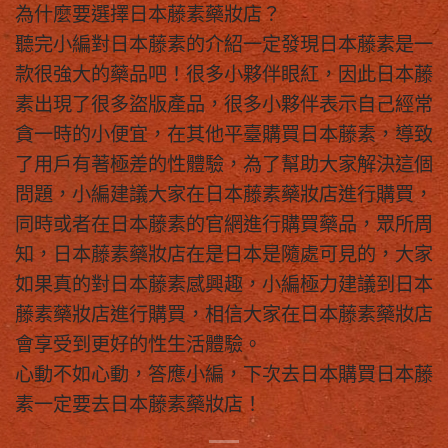
為什麼要選擇
日本藤素藥妝店
？
聽完小編對日本藤素的介紹一定發現日本藤素是一
款很強大的藥品吧！很多小夥伴眼紅，因此日本藤
素出現了很多盜版產品，很多小夥伴表示自己經常
貪一時的小便宜，在其他平臺購買日本藤素，導致
了用戶有著極差的性體驗，為了幫助大家解決這個
問題，小編建議大家在
日本藤素藥妝店
進行購買，
同時或者在日本藤素的官網進行購買藥品，眾所周
知，
日本藤素藥妝店
在是日本是隨處可見的，大家
如果真的對日本藤素感興趣，小編極力建議到
日本
藤素藥妝店
進行購買，相信大家在
日本藤素藥妝店
會享受到更好的性生活體驗。
心動不如心動，答應小編，下次去日本購買日本藤
素一定要去
日本藤素藥妝店
！