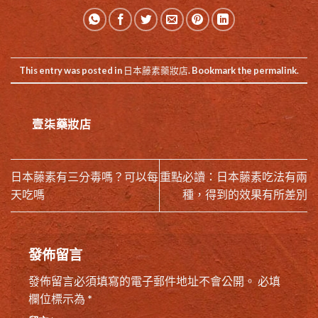
This entry was posted in
日本藤素藥妝店
. Bookmark the
permalink
.
壹柒藥妝店
日本藤素有三分毒嗎？可以每
重點必讀：日本藤素吃法有兩
天吃嗎
種，得到的效果有所差別
發佈留言
發佈留言必須填寫的電子郵件地址不會公開。
必填
欄位標示為
*