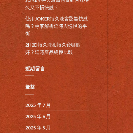
久又不損快感？
使用JOKER持久液會影響快感
嗎？專家解析延時與愉悅的平
衡
2H2D持久液和持久套哪個
好？延時產品終極比較
近期留言
彙整
2025 年 7 月
2025 年 6 月
2025 年 5 月