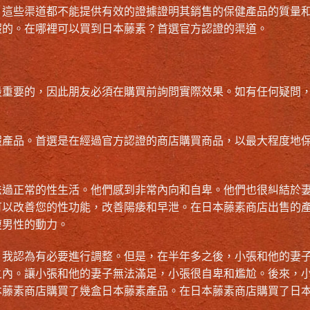
。這些渠道都不能提供有效的證據證明其銷售的保健產品的質量
假的。在哪裡可以買到日本藤素？首選官方認證的渠道。
最重要的，因此朋友必須在購買前詢問實際效果。如有任何疑問
假產品。首選是在經過官方認證的商店購買商品，以最大程度地
法過正常的性生活。他們感到非常內向和自卑。他們也很糾結於
可以改善您的性功能，改善陽痿和早泄。在日本藤素商店出售的
復男性的動力。
。我認為有必要進行調整。但是，在半年多之後，小張和他的妻
之內。讓小張和他的妻子無法滿足，小張很自卑和尷尬。後來，
本藤素商店購買了幾盒日本藤素產品。在日本藤素商店購買了日
。