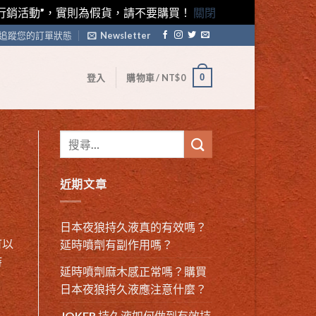
藤素行銷活動”，實則為假貨，請不要購買！
關閉
追蹤您的訂單狀態
Newsletter
0
登入
購物車 /
NT$
0
近期文章
日本夜狼持久液真的有效嗎？
可以
延時噴劑有副作用嗎？
時
延時噴劑麻木感正常嗎？購買
日本夜狼持久液應注意什麼？
JOKER 持久液如何做到有效持