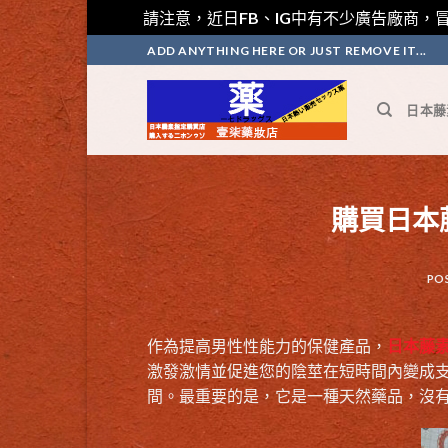
請注意，近日FB、IG中有不少廣告廠商，冒
Skip
ADD ANYTHING HERE OR JUST REMOVE IT...
to
content
日本藤
購買日本
PO
作為提高男性性能力的保健產品，
日本藤
激發激情並促進您的陰莖在短時間內變成
間。最重要的是，它是一種天然藥品，沒