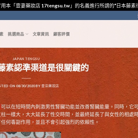
用本「壹妻藥妝店 17tengsu.tw」的名義進行所謂的“日本
素
挑選商品
文章資訊
顧客評價
JAPAN TENGSU
藤素認準渠道是很關鍵的
STED ON
08/30/2020
BY
壹柒藥妝店
素
可以在短時間內刺激男性腎臟功能並改善腎臟能量。同時，它
支柱一樣大，大大延長了性交時間，並最終延長了與女性的相處
有任何毒副作用，並且不會引起強烈的依賴性。