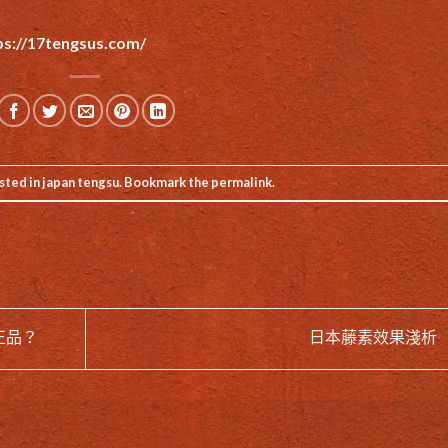
ps://17tengsus.com/
sted in
japan tengsu
. Bookmark the
permalink
.
正品？
日本藤素效果淺析