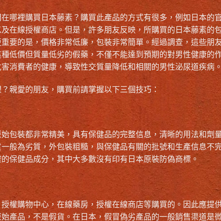
問在哪裡購買日本藤素？購買此產品的方式有很多，例如日本的
以及在線授權商店。但是，許多朋友反映，所購買的日本藤素的
更重要的是，價格非常低廉，包裝非常簡單。經過調查，這些朋
這種低價但質量低劣的假藥，不僅不能達到預期的對男性健康的
危害消費者的健康，導致性交質量降低和相關的男性泌尿道疾病
裡？親愛的朋友，購買前請掌握以下三個技巧：
原始包裝都非常精美，具有保健品的完整信息，清晰的用法和劑
貨一般為劣質，外包裝粗糙，與保健品有關的批號和生產信息不
確的保健品成分，其中大多數沒有印有日本原裝防偽商標。
，授權購物中心，在線藥房，授權在線商店等購買的。因此應提
原始產品，不是假貨。在日本，假冒偽劣產品的一般銷售渠道是