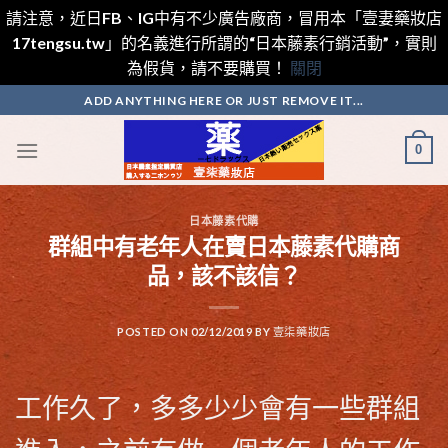
請注意，近日FB、IG中有不少廣告廠商，冒用本「壹妻藥妝店
17tengsu.tw」的名義進行所謂的“日本藤素行銷活動”，實則
為假貨，請不要購買！
關閉
Skip
ADD ANYTHING HERE OR JUST REMOVE IT...
to
content
0
日本藤素代購
群組中有老年人在賣日本藤素代購商
品，該不該信？
POSTED ON
02/12/2019
BY
壹柒藥妝店
工作久了，多多少少會有一些群組