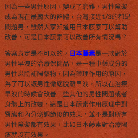
因為一些男性原因，變成了磨難，男性障礙
成為現在最龐大的群體，台灣接近1/3的都是
問題男，雖然大家知道用
日本藤素
可以幫助
改善，可是
日本藤素
可以改善所有情況嗎？
答案肯定是不可以的，
日本藤素
是一款對於
男性早洩的治療保健品，是一種中藥成分的
男性滋陰補陽藥物，因為藥理作用的原因，
為了可以讓男性徹底脫離早洩，所以在治療
早洩的時候會改善一些其他的男性問題或者
身體上的改變，這是
日本藤素作用
原理中對
腎臟和內分泌調節後的效果，並不是對所有
男性障礙都有效果，比如
日本藤素
對治療陽
痿就沒有效果。