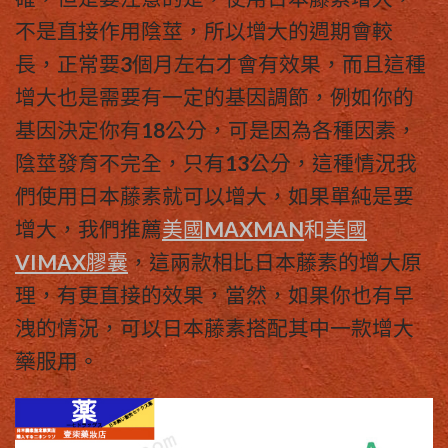
不是直接作用陰莖，所以增大的週期會較
長，正常要3個月左右才會有效果，而且這種
增大也是需要有一定的基因調節，例如你的
基因決定你有18公分，可是因為各種因素，
陰莖發育不完全，只有13公分，這種情況我
們使用
日本藤素
就可以增大，如果單純是要
增大，我們推薦
美國MAXMAN
和
美國
VIMAX膠囊
，這兩款相比
日本藤素
的增大原
理，有更直接的效果，當然，如果你也有早
洩的情況，可以
日本藤素
搭配其中一款增大
藥服用。