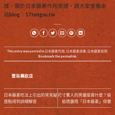
樣，關於
日本藤素作用
原理，請大家查看本
站blog：17tengsu.tw
This entry was posted in
日本藤素作用
,
日本藤素效果
,
日本藤素效用
.
Bookmark the
permalink
.
壹柒藥妝店
日本藤素吃法上引出的常見疑
尺寸驚人的男優是靠什麼？偷
惑點得到詳細解答
偷透露用「日本藤素」保養