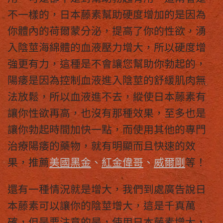
不一樣的，
日本藤素
幫助硬度增加的是因為
你體內的荷爾蒙分泌，提高了你的性欲，湧
入陰莖海綿體的血液壓力增大，所以硬度增
強更有力，這種是不會讓您幫助你勃起的，
陽痿是因為控制血液進入陰莖的舒緩肌肉無
法放鬆，所以血液進不去，縱使
日本藤素
有
讓你性欲再高，也沒有那種效果，至多也是
讓你勃起時間加快一點，而使用其他的專門
治療陽痿的藥物，就有明顯而且快速的效
果，推薦
美國黑金
、
紅金偉哥
、
威爾剛
等！
還有一種情況就是增大，我們到處廣告說
日
本藤素
可以讓你的陰莖增大，這是千真萬
確，但是要注意的是，使用
日本藤素
增大，