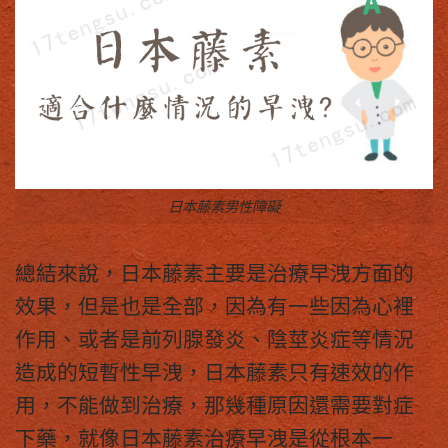
日本藤素男性障礙
總結來說，
日本藤素
主要是治療早洩方面的
效果，但是也是全部，因為有一些因為心裡
作用、或者是前列腺發炎、陰莖炎症等情況
造成的短暫性早洩，
日本藤素
只有速效的作
用，不能做到治療，那幾種原因還需要對症
下藥，就像
日本藤素
治療早洩是從根本一