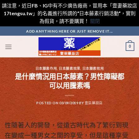
請注意，近日FB、IG中有不少廣告廠商，冒用本「壹妻藥妝店
17tengsu.tw」的名義進行所謂的“日本藤素行銷活動”，實則
為假貨，請不要購買！
關閉
Skip
ADD ANYTHING HERE OR JUST REMOVE IT...
to
content
0
日本藤素作用
,
日本藤素效果
,
日本藤素效用
是什麼情況用日本藤素？男性障礙都
可以用騰素嗎
POSTED ON
03/09/2019
BY
壹柒藥妝店
性隨著人的開發，從遠古時代為了繁衍到現
在變成一種男女之間的享受，但是這種享受