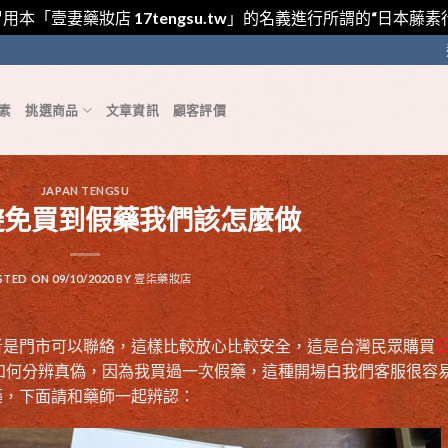
用本「壹妻藥妝店 17tengsu.tw」的名義進行所謂的“日本
素
挑選商品
文章資訊
顧客評價
JAPAN TENGSU
避免買到假藥我們該怎麼做
STED ON
09/10/2020
BY
壹柒藥妝店
者是門市可以聯絡，這樣比較放心比較安全，這是台灣民眾購買
如何分辨真偽，因為我買過一次假藥，這種開場白我們客服很容
藥，下面請和藥師一起辨認：