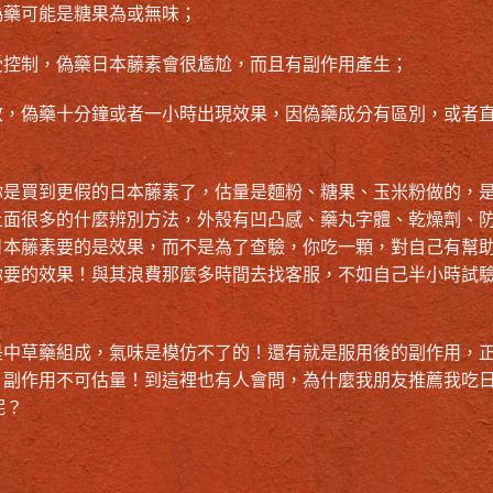
偽藥可能是糖果為或無味；
受控制，偽藥日本藤素會很尷尬，而且有副作用產生；
效，偽藥十分鐘或者一小時出現效果，因偽藥成分有區別，或者
你是買到更假的日本藤素了，估量是麵粉、糖果、玉米粉做的，
上面很多的什麼辨別方法，外殼有凹凸感、藥丸字體、乾燥劑、
日本藤素要的是效果，而不是為了查驗，你吃一顆，對自己有幫
你要的效果！與其浪費那麼多時間去找客服，不如自己半小時試
是中草藥組成，氣味是模仿不了的！還有就是服用後的副作用，
，副作用不可估量！到這裡也有人會問，為什麼我朋友推薦我吃
呢？