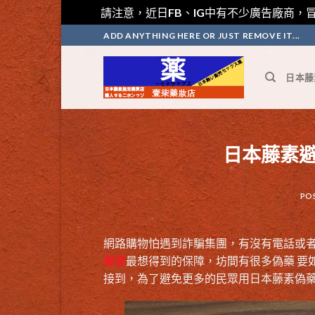
請注意，近日FB、IG中有不少廣告廠商，冒
Skip
ADD ANYTHING HERE OR JUST REMOVE IT...
to
content
日本藤
日本藤素
PO
網路購物怕遇到詐騙集團，有沒有電話或
藤素
最想得到的保障，坊間有很多偽藥 要
接到，為了避免更多的民眾用日本藤素偽