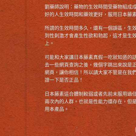
劉藥師說明：藥物的生效時間受藥物組成
好的人生效時間和藥效更好，服用日本藤
所謂的生效時間多久，還有一個誤區，生
到性刺激才會產生性欲和勃起，這才是生
上。
可能和大家講
日本藤素真假
一吃就知道的
去一些網頁查詢之後，幾個字跳出來說是
網頁，讓你相信！所以請大家不管是在我
證一下是否正品！
日本藤素這合體制較弱或者先前未服用過
兩次內的人群。也就是性能力還存在，但
用本產品。