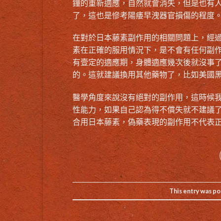
鐘的重新適應，自然就會消失，但是也有
了，這也是慘考陽痿早洩器官損傷的程度
在對於
日本藤素副作用
的相關問題上，經
素在正確的服用情況下，是不會有任何副
有壹定的適應期，身體適應幾次後就沒事
的。這就建議換用其他藥物了，比如美國
醫學角度來說沒有絕對的副作用，這時候
性能力，如果自己認為得不償失就不建議
合用日本藤素，偽藥表現的副作用不代表
This entry was po