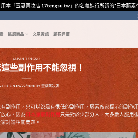
用本「壹妻藥妝店 17tengsu.tw」的名義進行所謂的“日本
素
挑選商品
文章資訊
顧客評價
JAPAN TENGSU
素這些副作用不能忽視！
STED ON
09/22/2020
BY
壹柒藥妝店
沒有副作用，只可以說是有很低的副作用，藤素廠家標示的副作
可放心，因為
日本藤素副作用
只是對於少部分人，大多數人服用
大家討論相關問題。