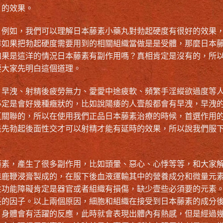
」的效果。
，例如，我們可以理解日本藤素小藥丸對勃起硬度有很好的效果
洋如果把勃起硬度需要用到的相關組織當做是是受體，那麼日本
如果是這洋的情況日本藤素有副作用嗎？真相肯定是沒有的，所
要大家先明白這個道理。
、早洩、射精後疲勞無力、愛愛中途疲軟、頻繁手淫縱欲過度等
必定是會好幾種癥狀的，比如說陽痿的人壹般都會有早洩，早洩
互關聯的，所以在使用我們
正品日本藤素
治療的時候，首選作用
是先勃起後面性交才可以射精才能有延時的效果，所以說我們服
藤素
，產生了很多副作用，比如頭暈、惡心、心悸等等，和大家
雄鹿鞭浸膏製成的，在服下後血液運輸其中的營養成分和微量元
性功能障礙肯定是器官或者組織有損傷，缺少壹些必須要的元素
長的因子。以上兩個原因，細胞和組織在接受到
日本藤素的成分
，身體會有活躍的反應，此時就會表現出體內有熱感，但是經過