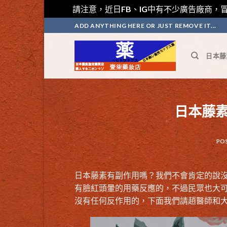
請注意，近日FB、IG中有不少廣告廠商，冒
Skip
ADD ANYTHING HERE OR JUST REMOVE IT...
to
content
日本藤
日本藤
PO
日本藤素有副作用嗎？我們不會肯定的說
有臉紅頭暈的用藥反應的，不過民眾也大
沒有任何反作用的，下面我們請趙醫師和