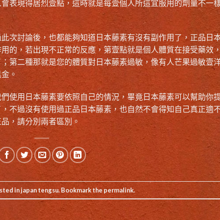
人會表現得居烈壹點，這時就是每壹個人所這宜服用的劑量不一
。
過此次討論後，也都能夠知道日本藤素有沒有副作用了，正品日
作用的，若出現不正常的反應，第壹點就是個人體質在接受藥效
了；第二種那就是您的體質對日本藤素過敏，像有人芒果過敏壹
黑金。
我們使用日本藤素要依照自己的情況，畢竟日本藤素可以幫助你
了，不過沒有使用過正品日本藤素，也自然不會得知自己真正適
正品，請分別兩者區別。
sted in
japan tengsu
. Bookmark the
permalink
.