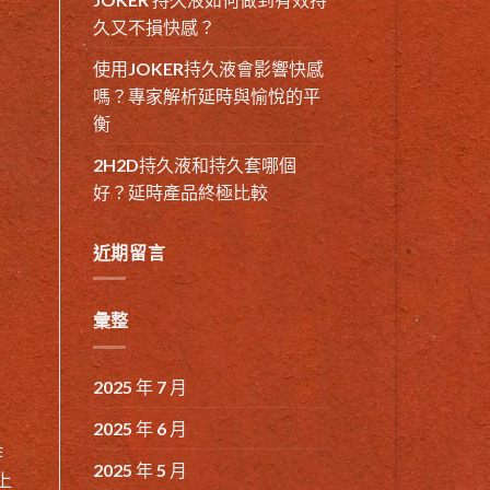
久又不損快感？
使用JOKER持久液會影響快感
嗎？專家解析延時與愉悅的平
衡
2H2D持久液和持久套哪個
好？延時產品終極比較
近期留言
彙整
2025 年 7 月
2025 年 6 月
作
2025 年 5 月
上