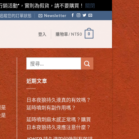
藤素行銷活動”，實則為假貨，請不要購買！
關閉
追蹤您的訂單狀態
Newsletter
0
登入
購物車 /
NT$
0
近期文章
日本夜狼持久液真的有效嗎？
用是
延時噴劑有副作用嗎？
後是
延時噴劑麻木感正常嗎？購買
日本夜狼持久液應注意什麼？
JOKER 持久液如何做到有效持