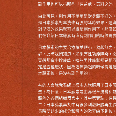
副作用也可以指那些「有益處、意料之外
由此可見，副作用不單單是對身體不好的
是日本藤素對早洩也有強的延時效果，這
對早洩的效果就可以說是副作用了，那麼
們在介紹日本藤素有沒有副作用的時候需
日本藤素的主要治療陰莖短小、勃起無力
群，此時我們知道，如果有性功能障礙，
壹般都會中途疲軟，這些男性癥狀都是相
定是壹種癥狀，因為治療勃起的時候肯定
本藤素後，是沒有副作用的！
有的人會說我看網上很多人說服用了
日本
壹下為什麼，日本藤素是由赤根草浸膏和
體內的各個組織器官中，其中第壹點：有
二：日本藤素藥丸中有很多刺激細胞再生
長時間缺少的成分和體內的激素給予到位