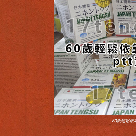
60歲輕鬆依