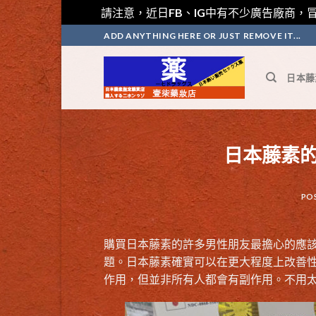
請注意，近日FB、IG中有不少廣告廠商，冒
Skip
ADD ANYTHING HERE OR JUST REMOVE IT...
to
content
日本藤
日本藤素
PO
購買日本藤素的許多男性朋友最擔心的應
題。日本藤素確實可以在更大程度上改善
作用，但並非所有人都會有副作用。不用