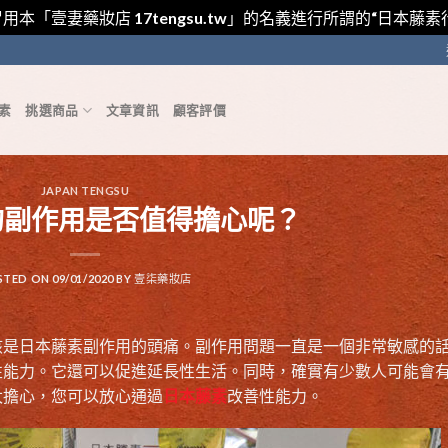
用本「壹妻藥妝店 17tengsu.tw」的名義進行所謂的“日本
素
挑選商品
文章資訊
顧客評價
JAPAN TENGSU
的副作用是否值得擔心呢？
STED ON
09/01/2020
BY
壹柒藥妝店
該是日本藤素副作用的頭痛。副作用問題一直是一個非常敏感的
性能力。它還可以促進延長性生活。同時，確實有少數人可能會
太擔心，您可以放心通過
日本藤素
改善性能力。