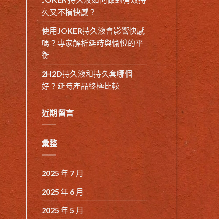
久又不損快感？
使用JOKER持久液會影響快感
嗎？專家解析延時與愉悅的平
衡
2H2D持久液和持久套哪個
好？延時產品終極比較
近期留言
彙整
2025 年 7 月
2025 年 6 月
2025 年 5 月