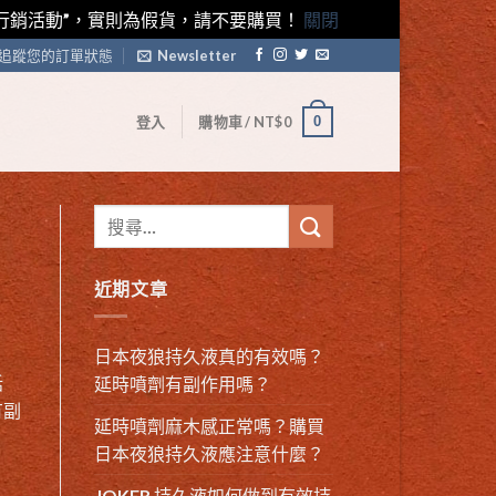
藤素行銷活動”，實則為假貨，請不要購買！
關閉
追蹤您的訂單狀態
Newsletter
0
登入
購物車 /
NT$
0
近期文章
日本夜狼持久液真的有效嗎？
話
延時噴劑有副作用嗎？
有副
延時噴劑麻木感正常嗎？購買
日本夜狼持久液應注意什麼？
JOKER 持久液如何做到有效持