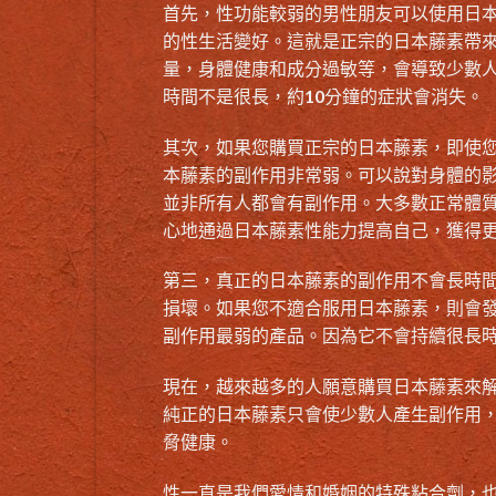
首先，性功能較弱的男性朋友可以使用日
的性生活變好。這就是正宗的日本藤素帶
量，身體健康和成分過敏等，會導致少數
時間不是很長，約10分鐘的症狀會消失。
其次，如果您購買正宗的日本藤素，即使
本藤素的副作用非常弱。可以說對身體的
並非所有人都會有副作用。大多數正常體
心地通過日本藤素性能力提高自己，獲得
第三，真正的日本藤素的副作用不會長時
損壞。如果您不適合服用日本藤素，則會
副作用最弱的產品。因為它不會持續很長
現在，越來越多的人願意購買日本藤素來
純正的日本藤素只會使少數人產生副作用，
脅健康。
性一直是我們愛情和婚姻的特殊粘合劑，