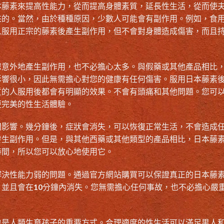
本藤素來提高性能力，從而提高身體素質，延長性生活，從而使
來的。當然，由於種種原因，少數人可能會有副作用。例如，食
人服用正宗的藤素後產生副作用，但不會對身體造成傷害，而且
您意外地產生副作用，也不必擔心太多。與假藥或其他產品相比
影響很小，因此無需擔心對您的健康有任何傷害。服用日本藤素
質的人服用後都會有明顯的效果。不會有頭痛和其他問題。您可
更完美的性生活體驗。
間影響。幾分鐘後，症狀會消失，可以恢復正常生活，不會造成
發生副作用。但是，與其他西藥或其他類型的產品相比，日本藤
時間，所以您可以放心地使用它。
解決性能力弱的問題。通過官方網站購買可以保證真正的日本藤
並且會在10分鐘內消失。您無需擔心任何事故，也不必擔心嚴
也是人類生育孩子的重要方式。合理適度的性生活可以滿足男人