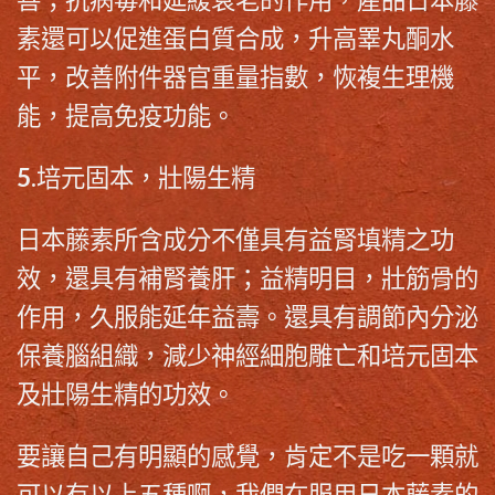
素還可以促進蛋白質合成，升高睪丸酮水
平，改善附件器官重量指數，恢複生理機
能，提高免疫功能。
5.培元固本，壯陽生精
日本藤素
所含成分不僅具有益腎填精之功
效，還具有補腎養肝；益精明目，壯筋骨的
作用，久服能延年益壽。還具有調節內分泌
保養腦組織，減少神經細胞雕亡和培元固本
及壯陽生精的功效。
要讓自己有明顯的感覺，肯定不是吃一顆就
可以有以上五種啊，我們在服用
日本藤素
的