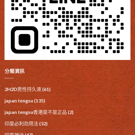
分類資訊
2H2D男性持久液
(61)
japan tengsu
(135)
japan tengsu香港是不是正品
(2)
印度必利劲用法
(32)
印度神油
(47)