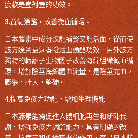
疲軟是壹對壹的功效。
3.益氣通酪，改善微血循環。
日本藤素
中成分既能補腎又能活血，從而使
該方達到益氣養陰活血通酪功效，另外該方
獨特的轉離子生物因子改善海綿組織微血循
環，增加陰莖海綿體血流量，是陰莖充血，
膨脹，壯大，堅硬。
4.提高免疫力功能，增加生理機能
日本藤素
能夠促進人體細胞再生和新陳代
謝，增強免疫力調節能力，具有明顯的改
善；抗病毒和延緩衰老的作用，產品日本藤