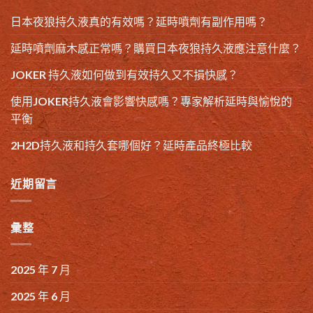
日本夜狼持久液真的有效嗎？延時噴劑有副作用嗎？
延時噴劑麻木感正常嗎？購買日本夜狼持久液應注意什麼？
JOKER 持久液如何做到有效持久又不損快感？
使用JOKER持久液會影響快感嗎？專家解析延時與愉悅的
平衡
2H2D持久液和持久套哪個好？延時產品終極比較
近期留言
彙整
2025 年 7 月
2025 年 6 月