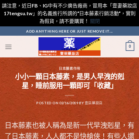
請注意，近日FB、IG中有不少廣告廠商，冒用本「壹妻藥妝店
17tengsu.tw」的名義進行所謂的“日本藤素行銷活動”，實則
為假貨，請不要購買！
關閉
Skip
ADD ANYTHING HERE OR JUST REMOVE IT...
to
content
0
日本藤素作用
小小一顆日本藤素，是男人早洩的剋
星，睡前服用一顆即可「收藏」
POSTED ON
02/16/2019
BY
壹柒藥妝店
日本藤素
也被人稱為是新一代早洩剋星，有
了
日本藤素
，人人都不是快槍俠！有些人還