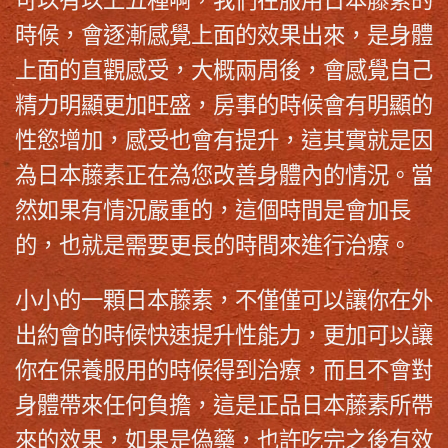
時候，會逐漸感覺上面的效果出來，是身體
上面的直觀感受，大概兩周後，會感覺自己
精力明顯更加旺盛，房事的時候會有明顯的
性慾增加，感受也會有提升，這其實就是因
為
日本藤素
正在為您改善身體內的情況。當
然如果有情況嚴重的，這個時間是會加長
的，也就是需要更長的時間來進行治療。
小小的一顆
日本藤素
，不僅僅可以讓你在外
出約會的時候快速提升性能力，更加可以讓
你在保養服用的時候得到治療，而且不會對
身體帶來任何負擔，這是正品
日本藤素
所帶
來的效果，如果是偽藥，也許吃完之後有效