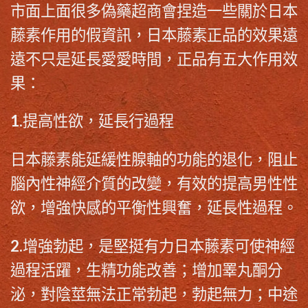
市面上面很多偽藥超商會捏造一些關於
日本
藤素作用
的假資訊，日本藤素正品的效果遠
遠不只是延長愛愛時間，正品有五大作用效
果：
1.提高性欲，延長行過程
日本藤素能延緩性腺軸的功能的退化，阻止
腦內性神經介質的改變，有效的提高男性性
欲，增強快感的平衡性興奮，延長性過程。
2.增強勃起，是堅挺有力日本藤素可使神經
過程活躍，生精功能改善；增加睪丸酮分
泌，對陰莖無法正常勃起，勃起無力；中途