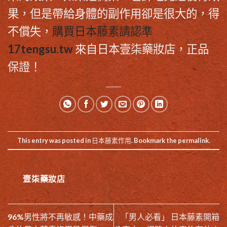
果，但是帶給身體的副作用卻是很大的，得
不償失，
購買日本藤素請認準
17tengsu.tw
來自日本壹柒藥妝店，正品
保證！
This entry was posted in
日本藤素作用
. Bookmark the
permalink
.
壹柒藥妝店
96%男性將不再敏感！中藥成
「男人必看」 日本藤素開箱