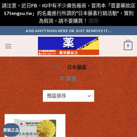
請注意，近日FB、IG中有不少廣告廠商，冒用本「壹妻藥妝店
17tengsu.tw」的名義進行所謂的“日本藤素行銷活動”，實則
為假貨，請不要購買！
關閉
Skip
ADD ANYTHING HERE OR JUST REMOVE IT...
to
content
0
首頁
/
日本藤素
篩選
原裝正品