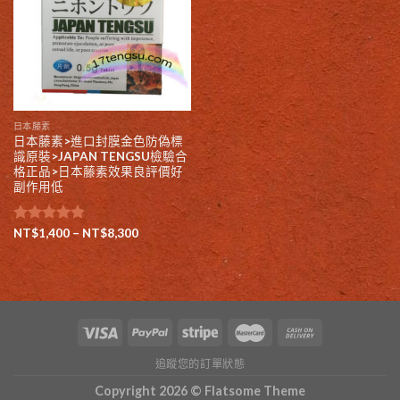
日本藤素
日本藤素>進口封膜金色防偽標
識原裝>JAPAN TENGSU檢驗合
格正品>日本藤素效果良評價好
副作用低
評分
NT$
1,400
4.80
–
NT$
8,300
滿分 5
追蹤您的訂單狀態
Copyright 2026 ©
Flatsome Theme